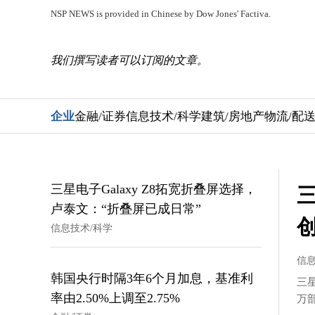
NSP NEWS is provided in Chinese by Dow Jones' Factiva.
我们撰写读者可以订阅的文章。
企业
金融/证券
信息技术/科学
建筑/房地产
物流/配
三星电子Galaxy Z8拓宽折叠屏选择，
三
卢泰文：“折叠屏已成日常”
信息技术/科学
信息
韩国央行时隔3年6个月加息，基准利
三星
率由2.50%上调至2.75%
万