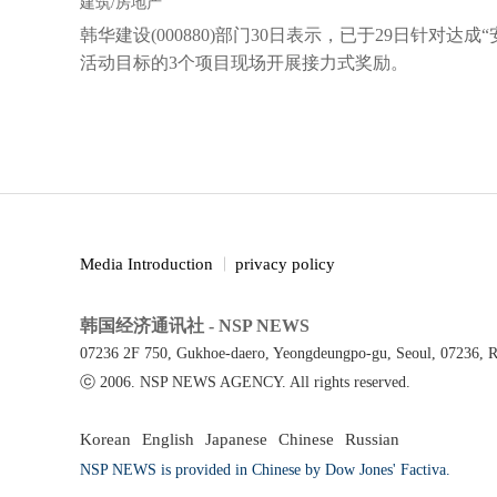
建筑/房地产
韩华建设(000880)部门30日表示，已于29日针对达
活动目标的3个项目现场开展接力式奖励。
Media Introduction
privacy policy
韩国经济通讯社 - NSP NEWS
07236 2F 750, Gukhoe-daero, Yeongdeungpo-gu, Seoul, 07236, R
ⓒ 2006. NSP NEWS AGENCY. All rights reserved.
Korean
English
Japanese
Chinese
Russian
NSP NEWS is provided in Chinese by Dow Jones' Factiva.