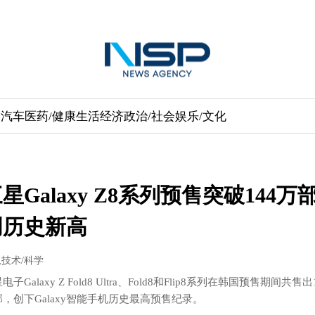
送
汽车
医药/健康
生活经济
政治/社会
娱乐/文化
星Galaxy Z8系列预售突破144万
创历史新高
技术/科学
电子Galaxy Z Fold8 Ultra、Fold8和Flip8系列在韩国预售期间共售出
部，创下Galaxy智能手机历史最高预售纪录。