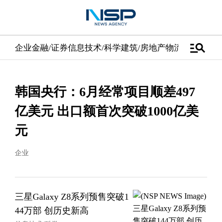
manage_search
企业
金融/证券
信息技术/科学
建筑/房地产
物流/配送
汽车
韩国央行：6月经常项目顺差497
亿美元 出口额首次突破1000亿美
元
企业
三星Galaxy Z8系列预售突破1
44万部 创历史新高