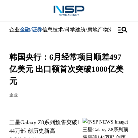
manage_search
企业
金融/证券
信息技术/科学
建筑/房地产
物流/配送
汽车
韩国央行：6月经常项目顺差497
亿美元 出口额首次突破1000亿美
元
企业
三星Galaxy Z8系列预售突破1
44万部 创历史新高