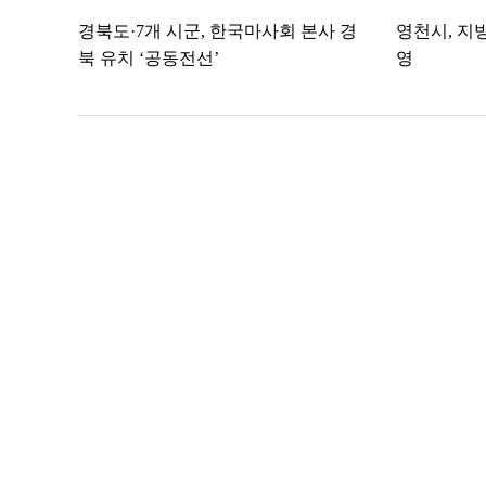
경북도·7개 시군, 한국마사회 본사 경
영천시, 지
북 유치 ‘공동전선’
영