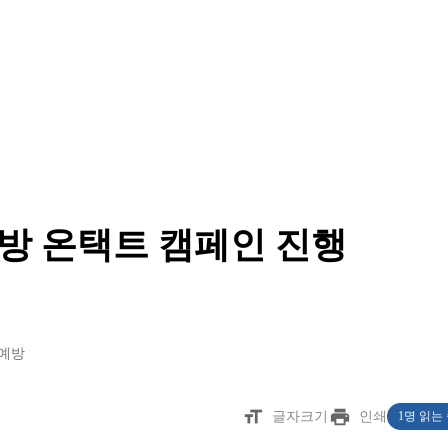
예방 온택트 캠페인 진행
예방
format_size
print
글자크기
인쇄
1명 읽는