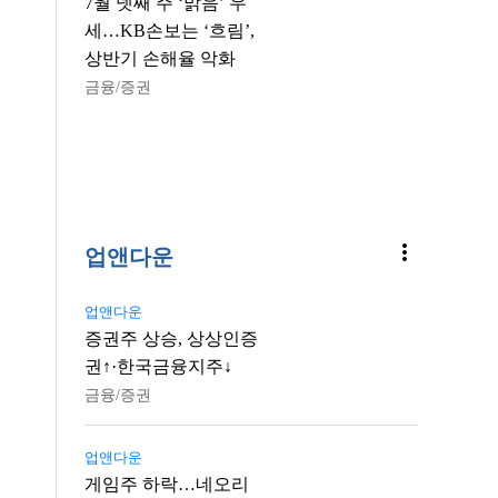
7월 넷째 주 ‘맑음’ 우
세…KB손보는 ‘흐림’,
상반기 손해율 악화
금융/증권
more_vert
업앤다운
업앤다운
증권주 상승, 상상인증
권↑·한국금융지주↓
금융/증권
업앤다운
게임주 하락…네오리