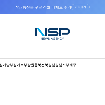
NSP통신을 구글 선호 매체로 추가
바로가기
경기남부
경기북부
강원
충북
전북
경남
경남서부
제주