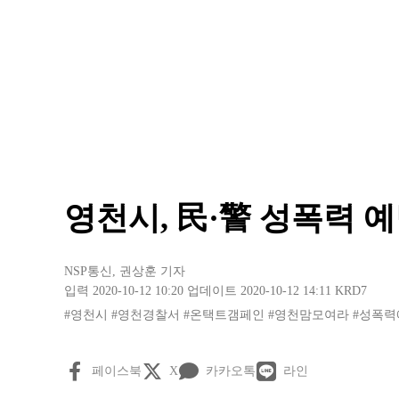
영천시, 民·警 성폭력 
NSP통신
,
권상훈 기자
입력 2020-10-12 10:20
업데이트 2020-10-12 14:11
KRD7
#영천시
#영천경찰서
#온택트갬페인
#영천맘모여라
#성폭력
페이스북
X
카카오톡
라인