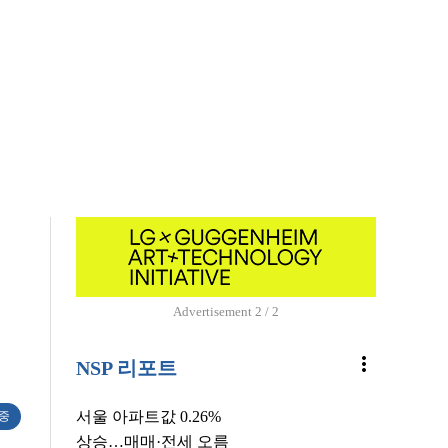
Advertisement
1 / 2
more_vert
NSP 리포트
서울 아파트값 0.26%
 중
상승…매매·전세 오름