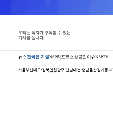
우리는 독자가 구독할 수 있는
기사를 씁니다.
뉴스
전국은 지금
NSP리포트
소상공인
이슈
NSPTV
서울
부산
대구/경북
인천
광주/전남
대전/충남
울산
경기동부