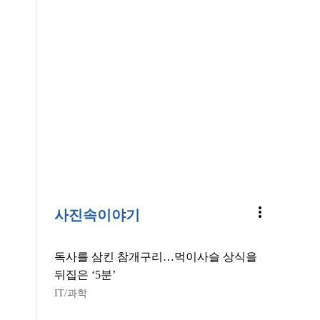
more_vert
사진속이야기
독사를 삼킨 참개구리…먹이사슬 상식을
뒤집은 ‘5분’
IT/과학