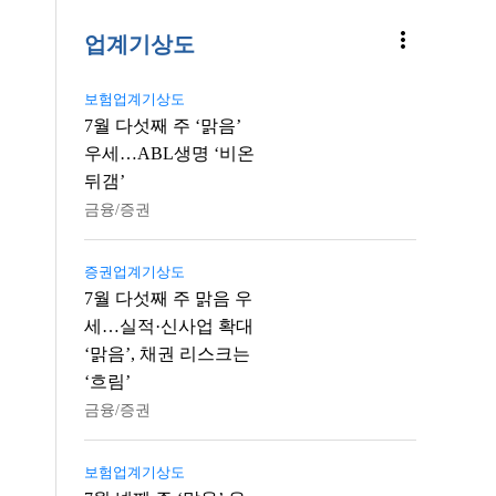
more_vert
업계기상도
보험업계기상도
7월 다섯째 주 ‘맑음’
우세…ABL생명 ‘비온
뒤갬’
금융/증권
증권업계기상도
7월 다섯째 주 맑음 우
세…실적·신사업 확대
‘맑음’, 채권 리스크는
‘흐림’
금융/증권
보험업계기상도