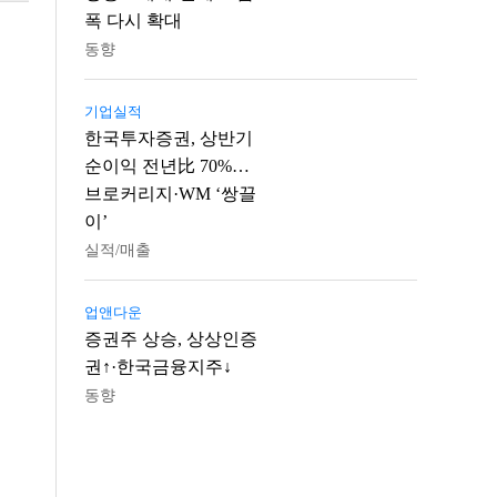
폭 다시 확대
동향
기업실적
한국투자증권, 상반기
순이익 전년比 70%…
브로커리지·WM ‘쌍끌
이’
실적/매출
업앤다운
증권주 상승, 상상인증
권↑·한국금융지주↓
동향