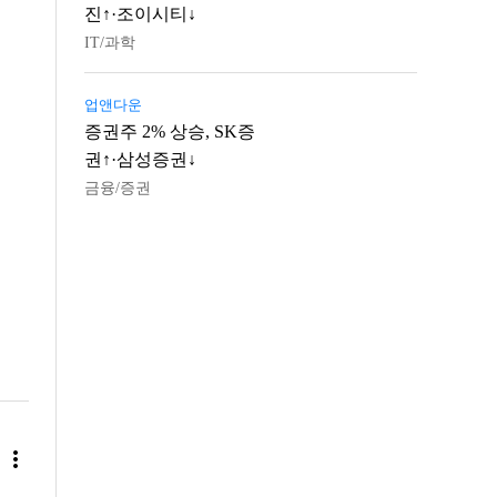
진↑·조이시티↓
IT/과학
업앤다운
증권주 2% 상승, SK증
권↑·삼성증권↓
금융/증권
more_vert