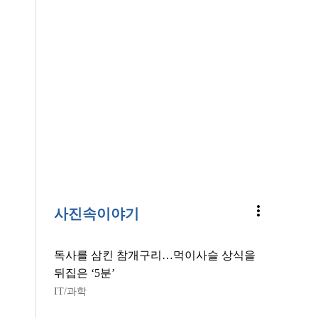
more_vert
사진속이야기
독사를 삼킨 참개구리…먹이사슬 상식을
뒤집은 ‘5분’
IT/과학