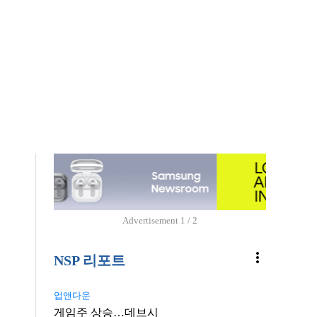
Advertisement
1 / 2
more_vert
NSP 리포트
업앤다운
게임주 상승…데브시