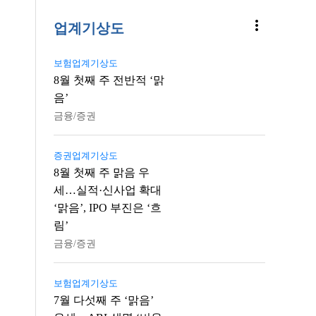
more_vert
업계기상도
보험업계기상도
8월 첫째 주 전반적 ‘맑
음’
금융/증권
증권업계기상도
8월 첫째 주 맑음 우
세…실적·신사업 확대
‘맑음’, IPO 부진은 ‘흐
림’
금융/증권
보험업계기상도
7월 다섯째 주 ‘맑음’