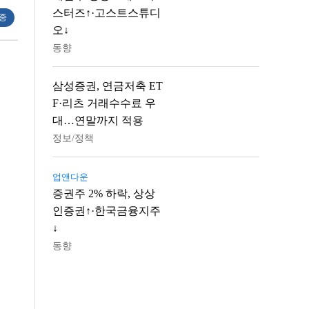
스터즈↑·고스트스튜디
 중
오↓
동향
삼성증권, 연금저축 ET
F·리츠 거래수수료 우
대…연말까지 적용
정보/정책
업앤다운
증권주 2% 하락, 상상
인증권↑·한국금융지주
↓
동향