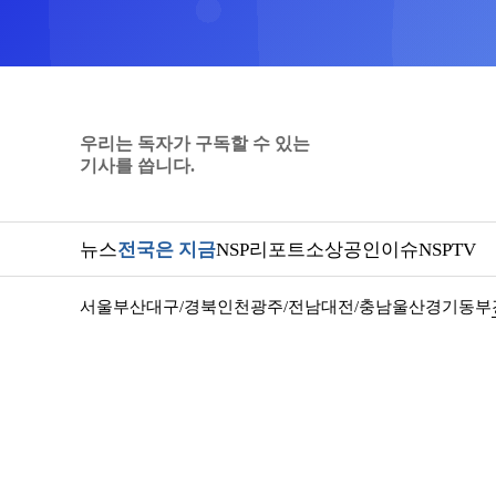
우리는 독자가 구독할 수 있는
기사를 씁니다.
뉴스
전국은 지금
NSP리포트
소상공인
이슈
NSPTV
서울
부산
대구/경북
인천
광주/전남
대전/충남
울산
경기동부