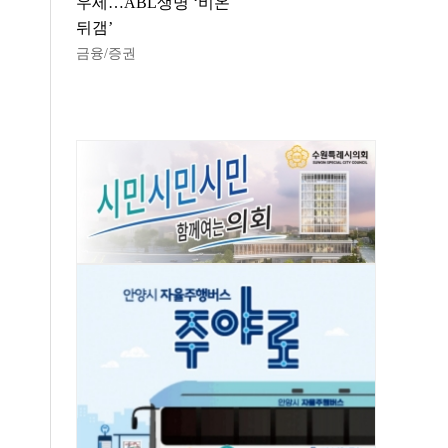
우세…ABL생명 ‘비온
뒤갬’
금융/증권