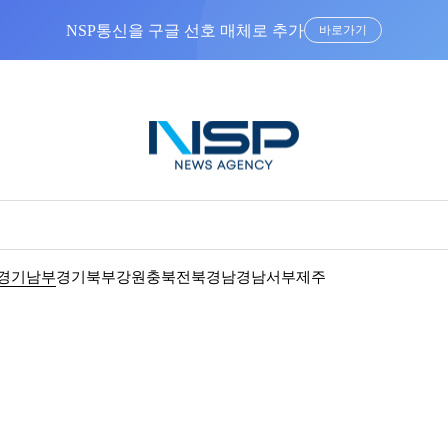
NSP통신을 구글 선호 매체로 추가
바로가기
경기남부
경기북부
강원
충북
전북
경남
경남서부
제주