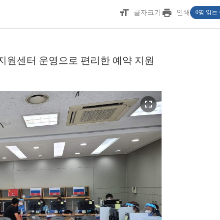
format_size
print
글자크기
인쇄
0명 읽는
 지원센터 운영으로 편리한 예약 지원
fullscreen