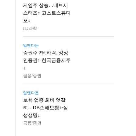
게임주 상승…데브시
스터즈↑·고스트스튜디
오↓
IT/과학
업앤다운
증권주 2% 하락, 상상
인증권↑·한국금융지주
↓
금융/증권
업앤다운
보험 업종 희비 엇갈
려…DB손해보험↑·삼
성생명↓
금융/증권