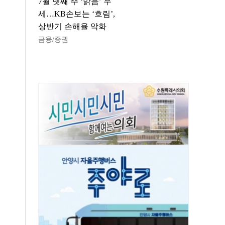
7월 넷째 주 ‘맑음’ 우
세…KB손보는 ‘흐림’,
상반기 손해율 악화
금융/증권