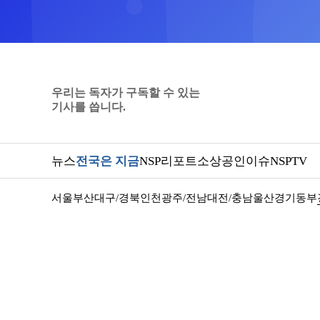
우리는 독자가 구독할 수 있는
기사를 씁니다.
뉴스
전국은 지금
NSP리포트
소상공인
이슈
NSPTV
서울
부산
대구/경북
인천
광주/전남
대전/충남
울산
경기동부