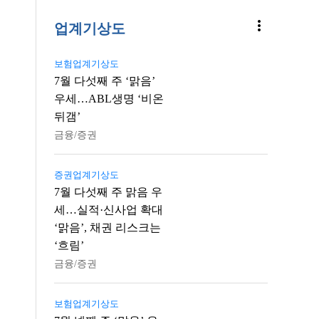
more_vert
업계기상도
보험업계기상도
7월 다섯째 주 ‘맑음’
우세…ABL생명 ‘비온
뒤갬’
금융/증권
증권업계기상도
7월 다섯째 주 맑음 우
세…실적·신사업 확대
‘맑음’, 채권 리스크는
‘흐림’
금융/증권
보험업계기상도