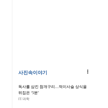
more_vert
사진속이야기
독사를 삼킨 참개구리…먹이사슬 상식을
뒤집은 ‘5분’
IT/과학