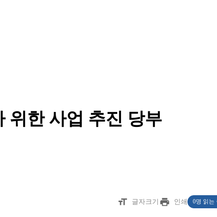
 위한 사업 추진 당부
format_size
print
글자크기
인쇄
0명 읽는