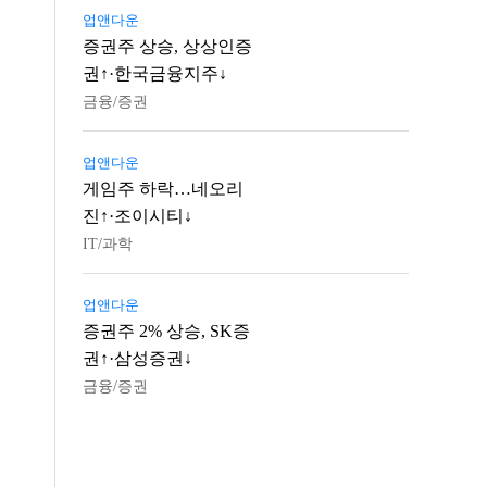
업앤다운
증권주 상승, 상상인증
권↑·한국금융지주↓
금융/증권
업앤다운
게임주 하락…네오리
진↑·조이시티↓
IT/과학
업앤다운
증권주 2% 상승, SK증
권↑·삼성증권↓
금융/증권