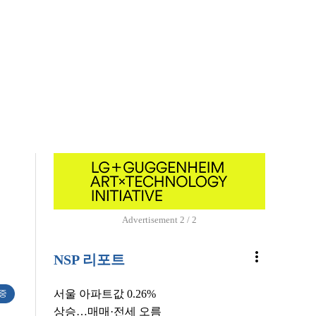
Advertisement
1 / 2
more_vert
NSP 리포트
서울 아파트값 0.26%
 중
상승…매매·전세 오름