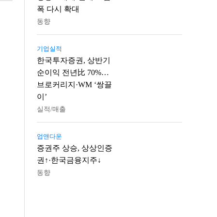
폭 다시 확대
동향
기업실적
한국투자증권, 상반기
순이익 전년比 70%…
브로커리지·WM ‘쌍끌
이’
실적/매출
업앤다운
증권주 상승, 상상인증
권↑·한국금융지주↓
동향