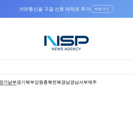
NSP통신을 구글 선호 매체로 추가
바로가기
경기남부
경기북부
강원
충북
전북
경남
경남서부
제주