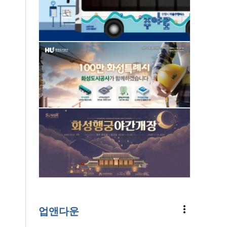
more_vert
업앤다운