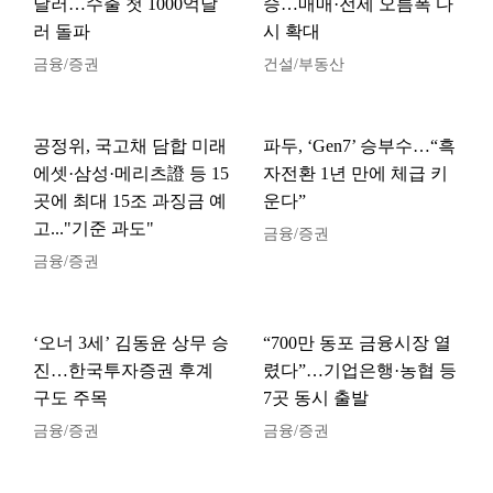
달러…수출 첫 1000억달
승…매매·전세 오름폭 다
러 돌파
시 확대
금융/증권
건설/부동산
공정위, 국고채 담합 미래
파두, ‘Gen7’ 승부수…“흑
에셋·삼성·메리츠證 등 15
자전환 1년 만에 체급 키
곳에 최대 15조 과징금 예
운다”
고..."기준 과도"
금융/증권
금융/증권
‘오너 3세’ 김동윤 상무 승
“700만 동포 금융시장 열
진…한국투자증권 후계
렸다”…기업은행·농협 등
구도 주목
7곳 동시 출발
금융/증권
금융/증권