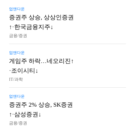
업앤다운
증권주 상승, 상상인증권
↑·한국금융지주↓
금융/증권
업앤다운
게임주 하락…네오리진↑
·조이시티↓
IT/과학
업앤다운
증권주 2% 상승, SK증권
↑·삼성증권↓
금융/증권