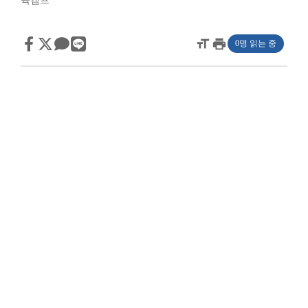
육캠프
format_size
print
0명 읽는 중