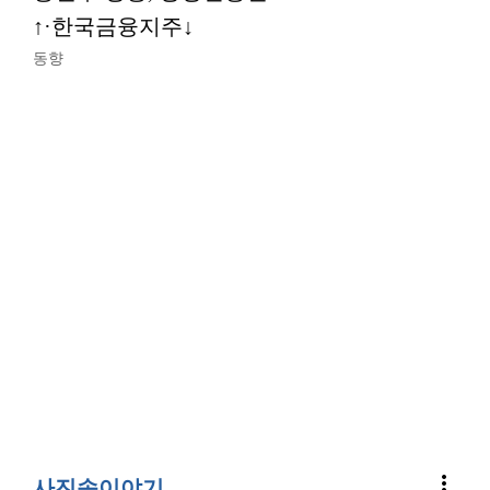
↑·한국금융지주↓
동향
more_vert
사진속이야기