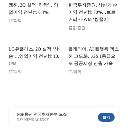
웹젠, 2Q 실적 ‘하락’…영
한국투자증권, 상반기 순
업이익 전년比 8.4%↓
이익 전년比 70%…브로
커리지·WM ‘쌍끌이’
IT/과학
금융/증권
LG유플러스, 2Q 실적 ‘상
플래티어, AI 플랫폼 엑스
승’…영업이익 전년比 13.
젠 고도화…GS 1등급으
1%↑
로 공공시장 진출 가속
IT/과학
IT/과학
NSP통신 전국취재본부 모집
보기
NSP NEWS AGENCY