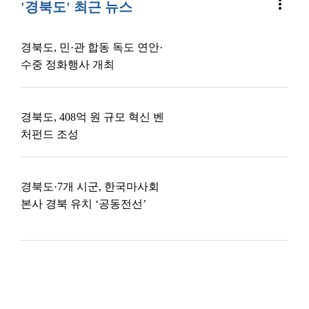
more_vert
'경북도' 최근 뉴스
경북도, 민·관 합동 독도 연안·
수중 정화행사 개최
경북도, 408억 원 규모 혁신 벤
처펀드 조성
경북도·7개 시군, 한국마사회
본사 경북 유치 ‘공동전선’