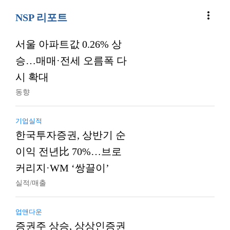
more_vert
NSP 리포트
서울 아파트값 0.26% 상
승…매매·전세 오름폭 다
시 확대
동향
기업실적
한국투자증권, 상반기 순
이익 전년比 70%…브로
커리지·WM ‘쌍끌이’
실적/매출
업앤다운
증권주 상승, 상상인증권