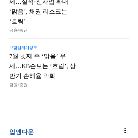
세…실적·신사업 확대
‘맑음’, 채권 리스크는
‘흐림’
금융/증권
보험업계기상도
7월 넷째 주 ‘맑음’ 우
세…KB손보는 ‘흐림’, 상
반기 손해율 악화
금융/증권
more_vert
업앤다운