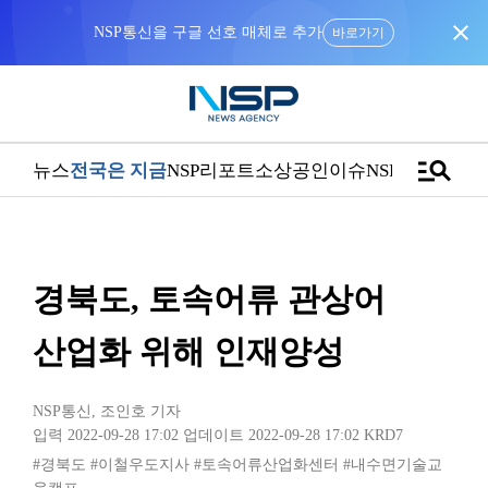
close
NSP통신을 구글 선호 매체로 추가
바로가기
manage_search
뉴스
전국은 지금
NSP리포트
소상공인
이슈
NSPTV
경북도, 토속어류 관상어
산업화 위해 인재양성
NSP통신
,
조인호 기자
입력 2022-09-28 17:02
업데이트 2022-09-28 17:02
KRD7
#경북도
#이철우도지사
#토속어류산업화센터
#내수면기술교