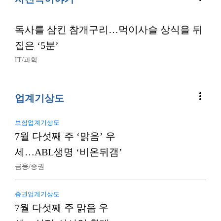
독사를 삼킨 참개구리…먹이사슬 상식을 뒤
집은 ‘5분’
IT/과학
more_vert
업계기상도
보험업계기상도
7월 다섯째 주 ‘맑음’ 우
세…ABL생명 ‘비온뒤갬’
금융/증권
증권업계기상도
7월 다섯째 주 맑음 우