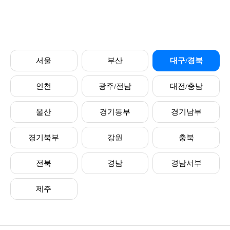
서울
부산
대구/경북
인천
광주/전남
대전/충남
울산
경기동부
경기남부
경기북부
강원
충북
전북
경남
경남서부
제주