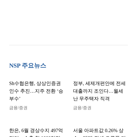
NSP 주요뉴스
Sh수협은행, 상상인증권
정부, 세제개편안에 전세
인수 추진…지주 전환 ‘승
대출까지 조인다…월세
부수’
난 무주택자 직격
금융/증권
금융/증권
한은, 6월 경상수지 497억
서울 아파트값 0.26% 상