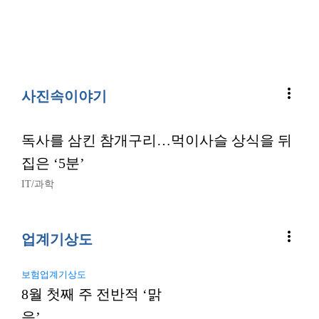
more_vert
사진속이야기
독사를 삼킨 참개구리…먹이사슬 상식을 뒤
집은 ‘5분’
IT/과학
more_vert
업계기상도
보험업계기상도
8월 첫째 주 전반적 ‘맑
음’