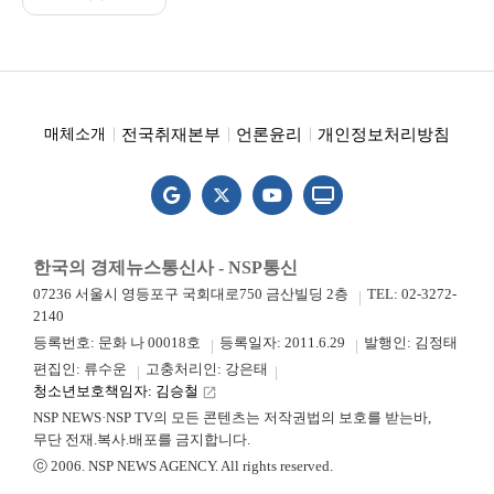
전국취재본부
언론윤리
개인정보처리방침
매체소개
한국의 경제뉴스통신사 - NSP통신
07236 서울시 영등포구 국회대로750 금산빌딩 2층
TEL: 02-3272-
2140
등록번호: 문화 나 00018호
등록일자: 2011.6.29
발행인: 김정태
편집인: 류수운
고충처리인: 강은태
청소년보호책임자: 김승철
launch
NSP NEWS·NSP TV의 모든 콘텐츠는 저작권법의 보호를 받는바,
무단 전재.복사.배포를 금지합니다.
ⓒ 2006. NSP NEWS AGENCY. All rights reserved.