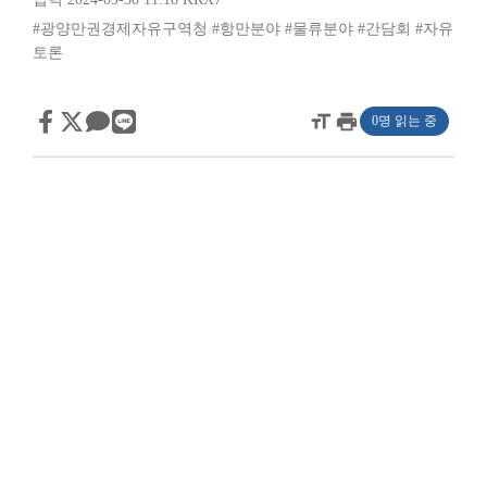
#광양만권경제자유구역청
#항만분야
#물류분야
#간담회
#자유
토론
format_size
print
0명 읽는 중