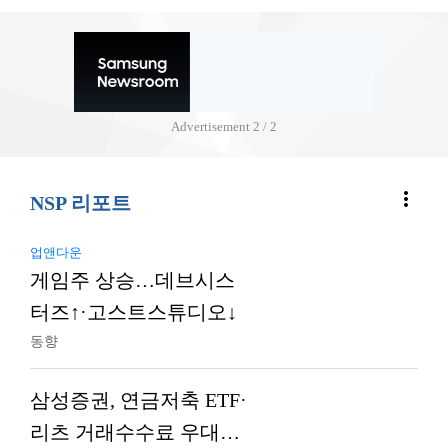
Advertisement
2 / 2
more_vert
NSP 리포트
업앤다운
게임주 상승…데브시스
터즈↑·고스트스튜디오↓
동향
삼성증권, 연금저축 ETF·
리츠 거래수수료 우대…