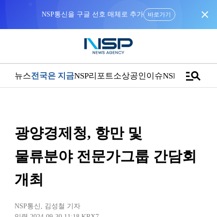
close
NSP통신을 구글 선호 매체로 추가
바로가기
manage_search
뉴스
전국은 지금
NSP리포트
소상공인
이슈
NSPTV
광양경제청, 항만 및
물류분야 전문가그룹 간담회
개최
NSP통신
,
김성철 기자
입력 2024-09-30 11:18
KRX7