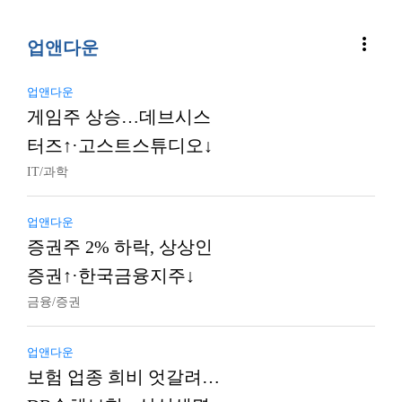
more_vert
업앤다운
업앤다운
게임주 상승…데브시스
터즈↑·고스트스튜디오↓
IT/과학
업앤다운
증권주 2% 하락, 상상인
증권↑·한국금융지주↓
금융/증권
업앤다운
보험 업종 희비 엇갈려…