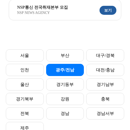
NSP통신 전국취재본부 모집
보기
NSP NEWS AGENCY
서울
부산
대구/경북
인천
광주/전남
대전/충남
울산
경기동부
경기남부
경기북부
강원
충북
전북
경남
경남서부
제주