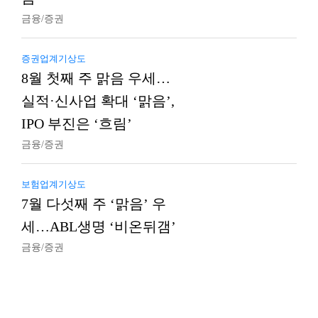
금융/증권
증권업계기상도
8월 첫째 주 맑음 우세…
실적·신사업 확대 ‘맑음’,
IPO 부진은 ‘흐림’
금융/증권
보험업계기상도
7월 다섯째 주 ‘맑음’ 우
세…ABL생명 ‘비온뒤갬’
금융/증권