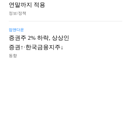
연말까지 적용
정보/정책
업앤다운
증권주 2% 하락, 상상인
증권↑·한국금융지주↓
동향