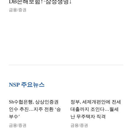
DB손해보험↑·삼성생명↓
금융/증권
NSP 주요뉴스
Sh수협은행, 상상인증권
정부, 세제개편안에 전세
인수 추진…지주 전환 ‘승
대출까지 조인다…월세
부수’
난 무주택자 직격
금융/증권
금융/증권