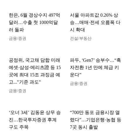
한은, 6월 경상수지 497억
서울 아파트값 0.26% 상
달러…수출 첫 1000억달
승…매매·전세 오름폭 다
러 돌파
시 확대
금융/증권
건설/부동산
공정위, 국고채 담합 미래
파두, ‘Gen7’ 승부수…“흑
에셋·삼성·메리츠證 등 15
자전환 1년 만에 체급 키
곳에 최대 15조 과징금 예
운다”
고..."기준 과도"
금융/증권
금융/증권
‘오너 3세’ 김동윤 상무 승
“700만 동포 금융시장 열
진…한국투자증권 후계
렸다”…기업은행·농협 등
구도 주목
7곳 동시 출발