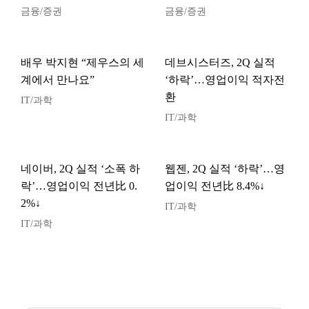
금융/증권
금융/증권
배우 박지현 “제우스의 세
데브시스터즈, 2Q 실적
계에서 만나요”
‘하락’…영업이익 적자전
환
IT/과학
IT/과학
네이버, 2Q 실적 ‘소폭 하
웹젠, 2Q 실적 ‘하락’…영
락’…영업이익 전년比 0.
업이익 전년比 8.4%↓
2%↓
IT/과학
IT/과학