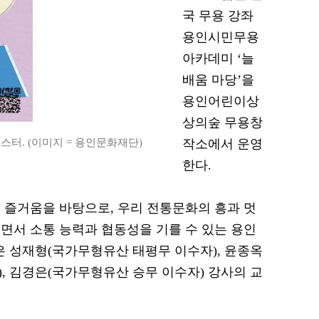
국 무용 강좌
용인시민무용
아카데미 ‘늘
배움 마당’을
용인어린이상
상의숲 무용창
터. (이미지 = 용인문화재단)
작소에서 운영
한다.
 즐거움을 바탕으로, 우리 전통문화의 흥과 멋
면서 소통 능력과 협동성을 기를 수 있는 용인
은 성재형(국가무형유산 태평무 이수자), 윤종옥
, 김경은(국가무형유산 승무 이수자) 강사의 교