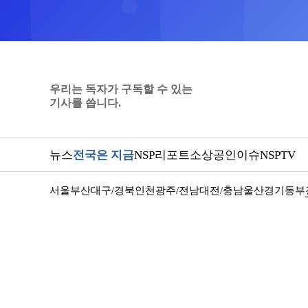
우리는 독자가 구독할 수 있는
기사를 씁니다.
뉴스
전국은 지금
NSP리포트
소상공인
이슈
NSPTV
서울
부산
대구/경북
인천
광주/전남
대전/충남
울산
경기동부