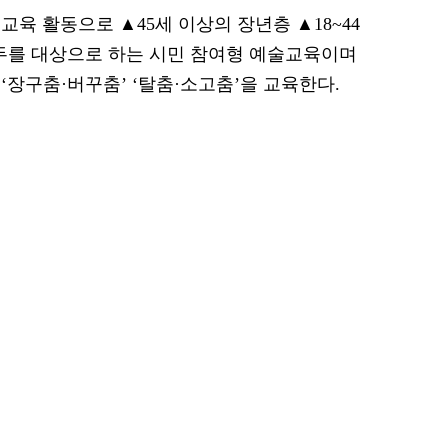
육 활동으로 ▲45세 이상의 장년층 ▲18~44
 모두를 대상으로 하는 시민 참여형 예술교육이며
 ‘장구춤·버꾸춤’ ‘탈춤·소고춤’을 교육한다.