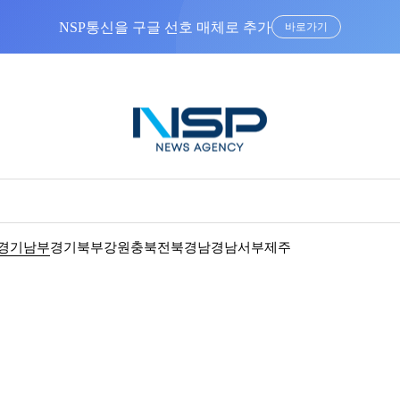
NSP통신을 구글 선호 매체로 추가
바로가기
경기남부
경기북부
강원
충북
전북
경남
경남서부
제주