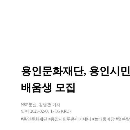
용인문화재단, 용인시민
배움생 모집
NSP통신
,
김병관 기자
입력 2025-02-06 17:05
KRD7
#용인문화재단
#용인시민무용아카데미
#늘배움마당
#얼쑤