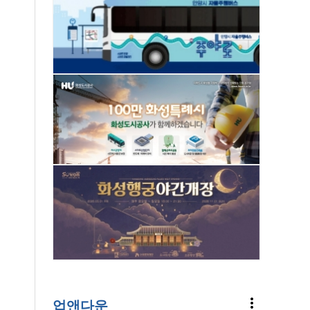
more_vert
업앤다운