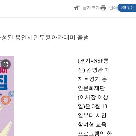
format_size
print
글자크기
인쇄
0명 읽는
구성된 용인시민무용아카데미 출범
(경기=NSP통
fullscreen
신) 김병관 기
자 = 경기 용
인문화재단
(이사장 이상
일)은 3월 18
일부터 시민
참여형 교육
프로그램인 한