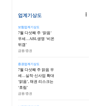
more_vert
업계기상도
보험업계기상도
7월 다섯째 주 ‘맑음’
우세…ABL생명 ‘비온
뒤갬’
금융/증권
증권업계기상도
7월 다섯째 주 맑음 우
세…실적·신사업 확대
‘맑음’, 채권 리스크는
‘흐림’
금융/증권