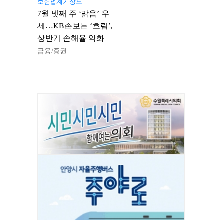
보험업계기상도
7월 넷째 주 ‘맑음’ 우
세…KB손보는 ‘흐림’,
상반기 손해율 악화
금융/증권