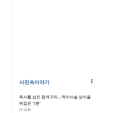
more_vert
사진속이야기
독사를 삼킨 참개구리…먹이사슬 상식을
뒤집은 ‘5분’
IT/과학