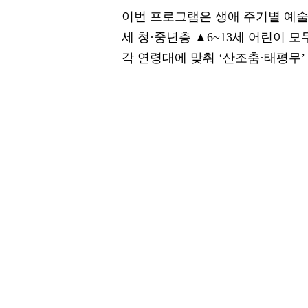
이번 프로그램은 생애 주기별 예술교
세 청·중년층 ▲6~13세 어린이
각 연령대에 맞춰 ‘산조춤·태평무’