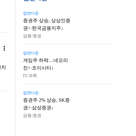
업앤다운
증권주 상승, 상상인증
권↑·한국금융지주↓
금융/증권
more_vert
업앤다운
게임주 하락…네오리
런치
진↑·조이시티↓
IT/과학
업앤다운
증권주 2% 상승, SK증
권↑·삼성증권↓
금융/증권