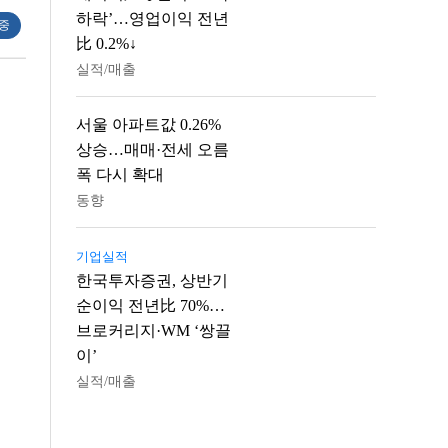
하락’…영업이익 전년
 중
比 0.2%↓
실적/매출
서울 아파트값 0.26%
상승…매매·전세 오름
폭 다시 확대
동향
기업실적
한국투자증권, 상반기
순이익 전년比 70%…
브로커리지·WM ‘쌍끌
이’
실적/매출