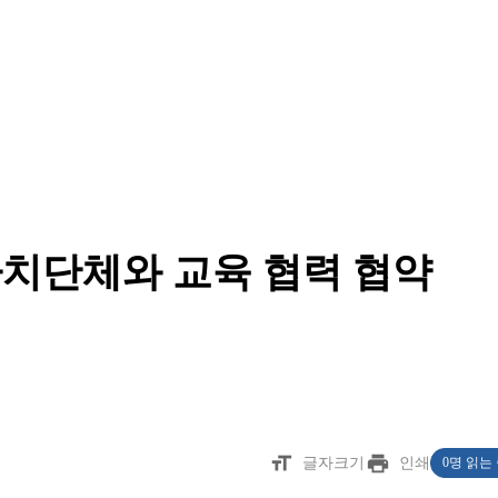
자치단체와 교육 협력 협약
format_size
print
글자크기
인쇄
0명 읽는