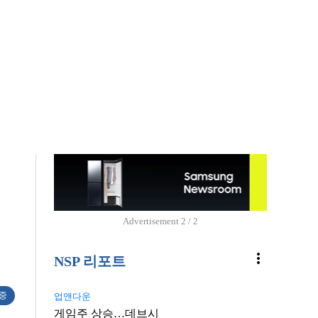
Advertisement
2 / 2
more_vert
NSP 리포트
 중
업앤다운
게임주 상승…데브시