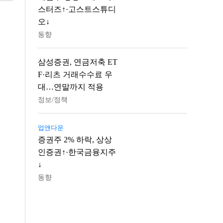
스터즈↑·고스트스튜디
오↓
동향
삼성증권, 연금저축 ET
F·리츠 거래수수료 우
대…연말까지 적용
정보/정책
업앤다운
증권주 2% 하락, 상상
인증권↑·한국금융지주
↓
동향