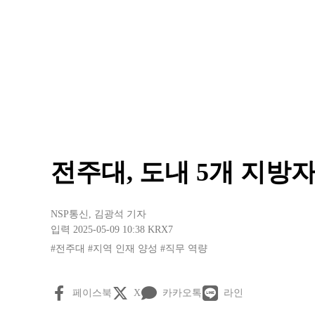
전주대, 도내 5개 지방
NSP통신
,
김광석 기자
입력 2025-05-09 10:38
KRX7
#전주대
#지역 인재 양성
#직무 역량
페이스북
X
카카오톡
라인