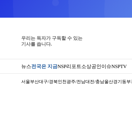
우리는 독자가 구독할 수 있는
기사를 씁니다.
뉴스
전국은 지금
NSP리포트
소상공인
이슈
NSPTV
서울
부산
대구/경북
인천
광주/전남
대전/충남
울산
경기동부