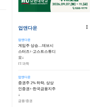
more_vert
업앤다운
업앤다운
게임주 상승…데브시
스터즈↑·고스트스튜디
오↓
IT/과학
업앤다운
증권주 2% 하락, 상상
인증권↑·한국금융지주
↓
금융/증권