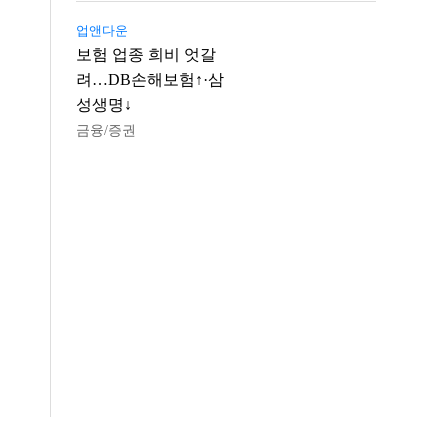
업앤다운
보험 업종 희비 엇갈
려…DB손해보험↑·삼
성생명↓
금융/증권