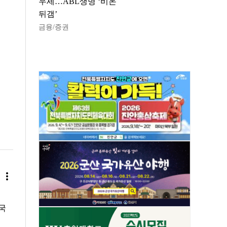
우세…ABL생명 ‘비온
뒤갬’
금융/증권
more_vert
국