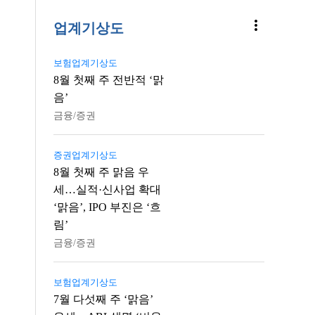
more_vert
업계기상도
보험업계기상도
8월 첫째 주 전반적 ‘맑
음’
금융/증권
증권업계기상도
8월 첫째 주 맑음 우
세…실적·신사업 확대
‘맑음’, IPO 부진은 ‘흐
림’
금융/증권
보험업계기상도
7월 다섯째 주 ‘맑음’