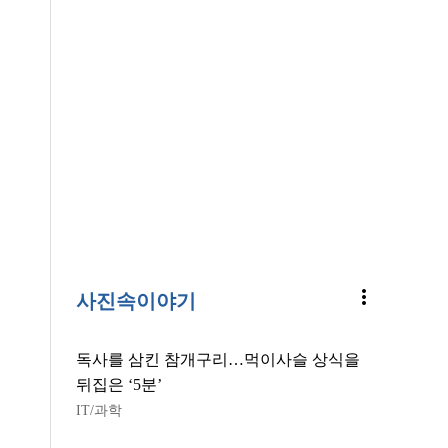
more_vert
사진속이야기
독사를 삼킨 참개구리…먹이사슬 상식을
뒤집은 ‘5분’
IT/과학