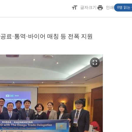
format_size
print
글자크기
인쇄
0명 읽는
항공료·통역·바이어 매칭 등 전폭 지원
fullscreen