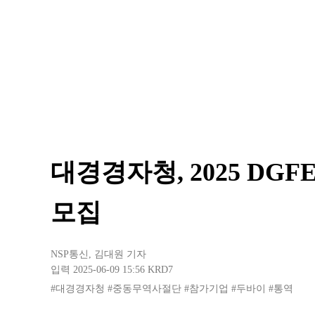
대경경자청, 2025 DG
모집
NSP통신
,
김대원 기자
입력 2025-06-09 15:56
KRD7
#대경경자청
#중동무역사절단
#참가기업
#두바이
#통역