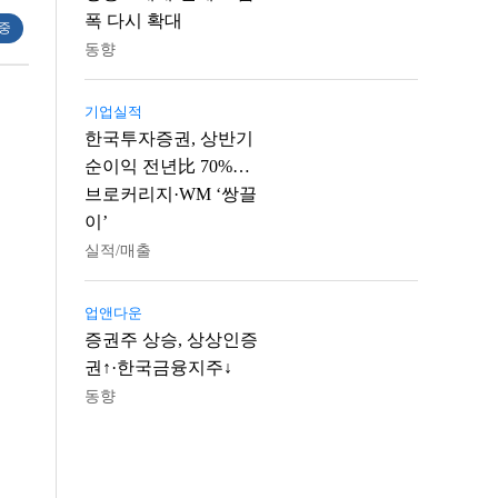
폭 다시 확대
 중
동향
기업실적
한국투자증권, 상반기
순이익 전년比 70%…
브로커리지·WM ‘쌍끌
이’
실적/매출
업앤다운
증권주 상승, 상상인증
권↑·한국금융지주↓
동향