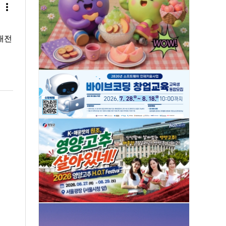
more_vert
내전