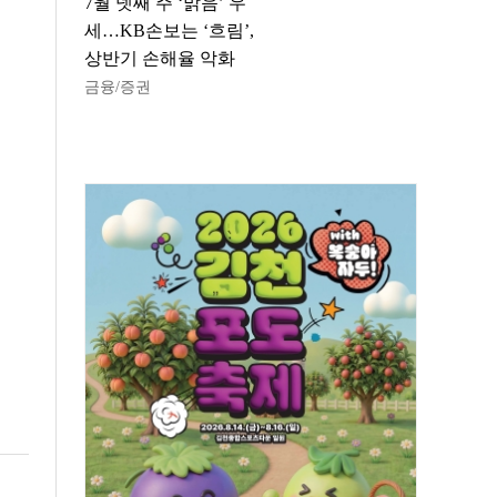
7월 넷째 주 ‘맑음’ 우
세…KB손보는 ‘흐림’,
상반기 손해율 악화
금융/증권