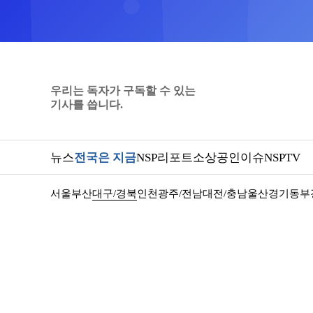
우리는 독자가 구독할 수 있는
기사를 씁니다.
뉴스
전국은 지금
NSP리포트
소상공인
이슈
NSPTV
서울
부산
대구/경북
인천
광주/전남
대전/충남
울산
경기동부