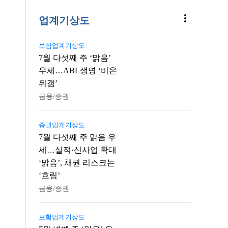
more_vert
업계기상도
보험업계기상도
7월 다섯째 주 ‘맑음’
우세…ABL생명 ‘비온
뒤갬’
금융/증권
증권업계기상도
7월 다섯째 주 맑음 우
세…실적·신사업 확대
‘맑음’, 채권 리스크는
‘흐림’
금융/증권
보험업계기상도