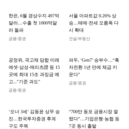
한은, 6월 경상수지 497억
서울 아파트값 0.26% 상
달러…수출 첫 1000억달
승…매매·전세 오름폭 다
러 돌파
시 확대
금융/증권
건설/부동산
공정위, 국고채 담합 미래
파두, ‘Gen7’ 승부수…“흑
에셋·삼성·메리츠證 등 15
자전환 1년 만에 체급 키
곳에 최대 15조 과징금 예
운다”
고..."기준 과도"
금융/증권
금융/증권
‘오너 3세’ 김동윤 상무 승
“700만 동포 금융시장 열
진…한국투자증권 후계
렸다”…기업은행·농협 등
구도 주목
7곳 동시 출발