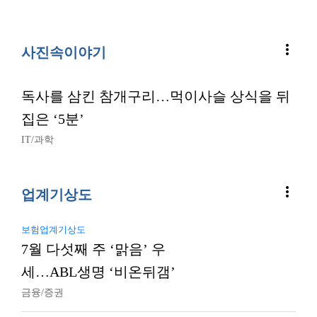
more_vert
사진속이야기
독사를 삼킨 참개구리…먹이사슬 상식을 뒤
집은 ‘5분’
IT/과학
more_vert
업계기상도
보험업계기상도
7월 다섯째 주 ‘맑음’ 우
세…ABL생명 ‘비온뒤갬’
금융/증권