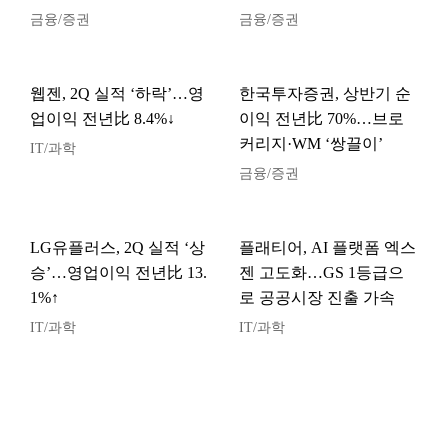
금융/증권
금융/증권
웹젠, 2Q 실적 ‘하락’…영
한국투자증권, 상반기 순
업이익 전년比 8.4%↓
이익 전년比 70%…브로
커리지·WM ‘쌍끌이’
IT/과학
금융/증권
LG유플러스, 2Q 실적 ‘상
플래티어, AI 플랫폼 엑스
승’…영업이익 전년比 13.
젠 고도화…GS 1등급으
1%↑
로 공공시장 진출 가속
IT/과학
IT/과학