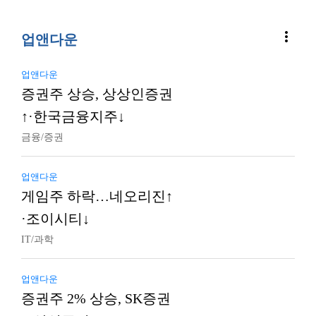
more_vert
업앤다운
업앤다운
증권주 상승, 상상인증권
↑·한국금융지주↓
금융/증권
업앤다운
게임주 하락…네오리진↑
·조이시티↓
IT/과학
업앤다운
증권주 2% 상승, SK증권