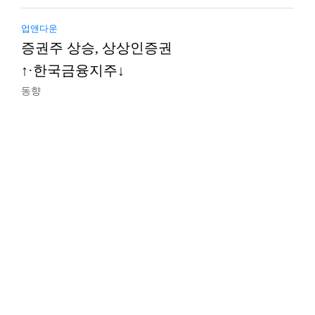
업앤다운
증권주 상승, 상상인증권
↑·한국금융지주↓
동향