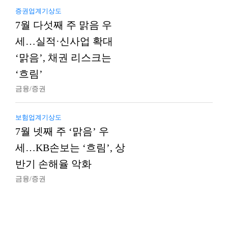
증권업계기상도
7월 다섯째 주 맑음 우
세…실적·신사업 확대
‘맑음’, 채권 리스크는
‘흐림’
금융/증권
보험업계기상도
7월 넷째 주 ‘맑음’ 우
세…KB손보는 ‘흐림’, 상
반기 손해율 악화
금융/증권