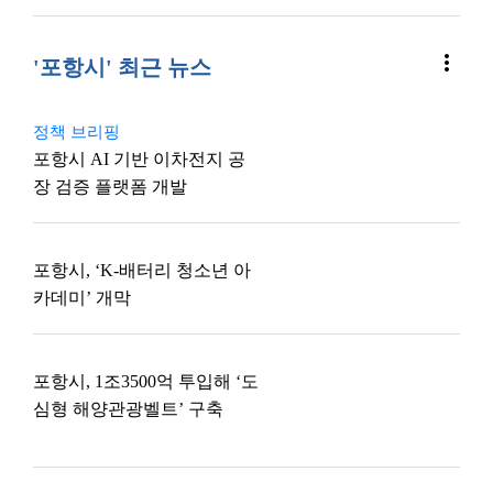
more_vert
'포항시' 최근 뉴스
정책 브리핑
포항시 AI 기반 이차전지 공
장 검증 플랫폼 개발
포항시, ‘K-배터리 청소년 아
카데미’ 개막
포항시, 1조3500억 투입해 ‘도
심형 해양관광벨트’ 구축