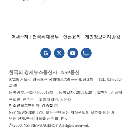
전국취재본부
언론윤리
개인정보처리방침
매체소개
한국의 경제뉴스통신사 - NSP통신
07236 서울시 영등포구 국회대로750 금산빌딩 2층
TEL: 02-3272-
2140
등록번호: 문화 나 00018호
등록일자: 2011.6.29
발행인: 김정태
편집인: 류수운
고충처리인: 강은태
청소년보호책임자: 김승철
launch
NSP NEWS·NSP TV의 모든 콘텐츠는 저작권법의 보호를 받는바,
무단 전재.복사.배포를 금지합니다.
ⓒ 2006. NSP NEWS AGENCY. All rights reserved.