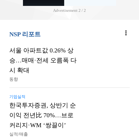
Advertisement
2 / 2
more_vert
NSP 리포트
서울 아파트값 0.26% 상
승…매매·전세 오름폭 다
시 확대
동향
기업실적
한국투자증권, 상반기 순
이익 전년比 70%…브로
커리지·WM ‘쌍끌이’
실적/매출