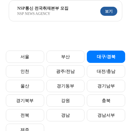
NSP통신 전국취재본부 모집
보기
NSP NEWS AGENCY
서울
부산
대구/경북
인천
광주/전남
대전/충남
울산
경기동부
경기남부
경기북부
강원
충북
전북
경남
경남서부
제주