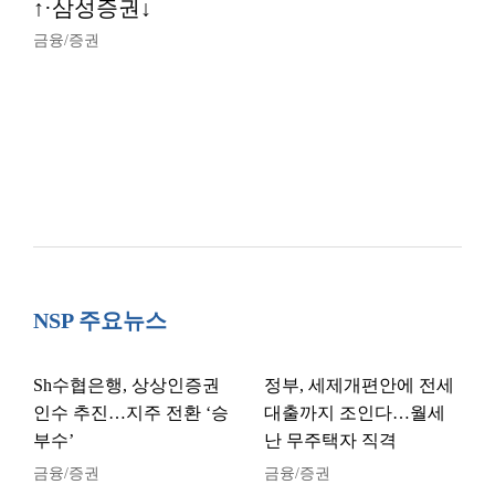
↑·삼성증권↓
금융/증권
NSP 주요뉴스
Sh수협은행, 상상인증권
정부, 세제개편안에 전세
인수 추진…지주 전환 ‘승
대출까지 조인다…월세
부수’
난 무주택자 직격
금융/증권
금융/증권