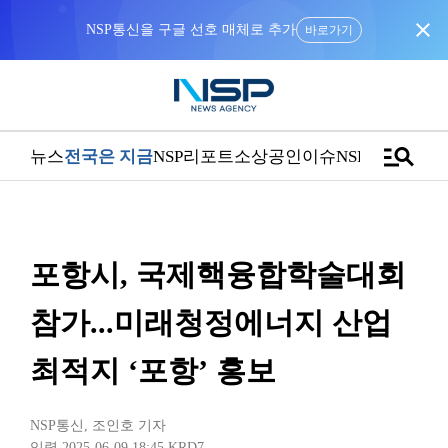
close
NSP통신을 구글 선호 매체로 추가
바로가기
manage_search
뉴스
전국은 지금
NSP리포트
소상공인
이슈
NSPTV
포항시, 국제핵융합학술대회
참가...미래청정에너지 산업
최적지 ‘포항’ 홍보
NSP통신
,
조인호 기자
입력 2025-06-09 18:45
KRD7