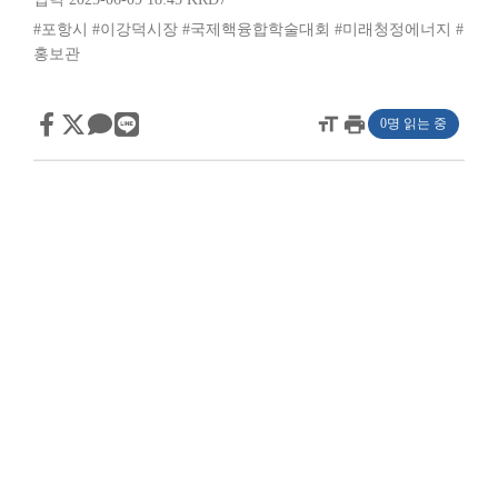
#포항시
#이강덕시장
#국제핵융합학술대회
#미래청정에너지
#
홍보관
format_size
print
0명 읽는 중