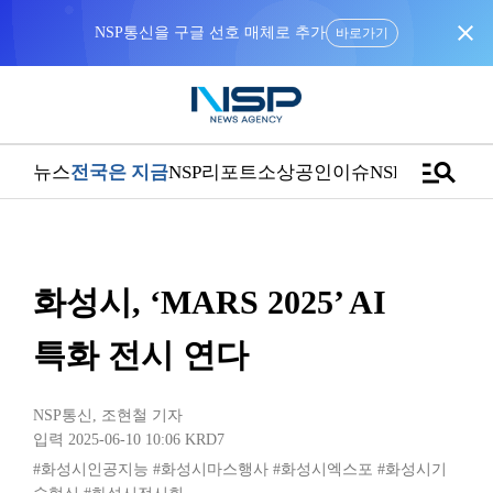
close
NSP통신을 구글 선호 매체로 추가
바로가기
manage_search
뉴스
전국은 지금
NSP리포트
소상공인
이슈
NSPTV
화성시, ‘MARS 2025’ AI
특화 전시 연다
NSP통신
,
조현철 기자
입력 2025-06-10 10:06
KRD7
#화성시인공지능
#화성시마스행사
#화성시엑스포
#화성시기