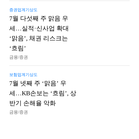
증권업계기상도
7월 다섯째 주 맑음 우
세…실적·신사업 확대
‘맑음’, 채권 리스크는
‘흐림’
금융/증권
보험업계기상도
7월 넷째 주 ‘맑음’ 우
세…KB손보는 ‘흐림’, 상
반기 손해율 악화
금융/증권