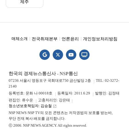
제주
전국취재본부
언론윤리
개인정보처리방침
매체소개
한국의 경제뉴스통신사 - NSP통신
07236 서울시 영등포구 국회대로750 금산빌딩 2층
TEL: 02-3272-
2140
등록번호: 문화 나 00018호
등록일자: 2011.6.29
발행인: 김정태
편집인: 류수운
고충처리인: 강은태
청소년보호책임자: 김승철
launch
NSP NEWS·NSP TV의 모든 콘텐츠는 저작권법의 보호를 받는바,
무단 전재.복사.배포를 금지합니다.
ⓒ 2006. NSP NEWS AGENCY. All rights reserved.