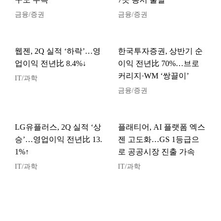
금융/증권
금융/증권
웹젠, 2Q 실적 ‘하락’…영
한국투자증권, 상반기 순
업이익 전년比 8.4%↓
이익 전년比 70%…브로
커리지·WM ‘쌍끌이’
IT/과학
금융/증권
LG유플러스, 2Q 실적 ‘상
플래티어, AI 플랫폼 엑스
승’…영업이익 전년比 13.
젠 고도화…GS 1등급으
1%↑
로 공공시장 진출 가속
IT/과학
IT/과학