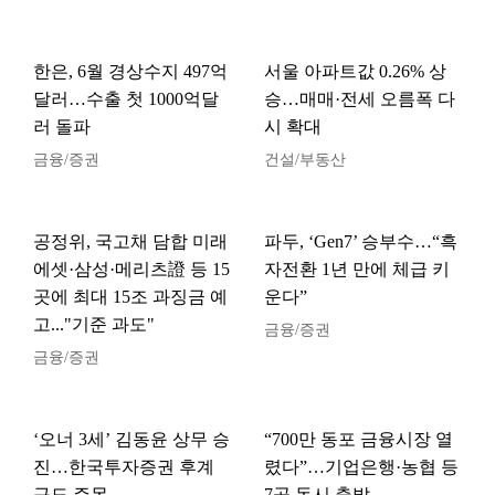
한은, 6월 경상수지 497억
서울 아파트값 0.26% 상
달러…수출 첫 1000억달
승…매매·전세 오름폭 다
러 돌파
시 확대
금융/증권
건설/부동산
공정위, 국고채 담합 미래
파두, ‘Gen7’ 승부수…“흑
에셋·삼성·메리츠證 등 15
자전환 1년 만에 체급 키
곳에 최대 15조 과징금 예
운다”
고..."기준 과도"
금융/증권
금융/증권
‘오너 3세’ 김동윤 상무 승
“700만 동포 금융시장 열
진…한국투자증권 후계
렸다”…기업은행·농협 등
구도 주목
7곳 동시 출발