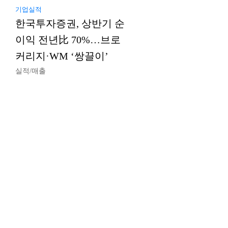
기업실적
한국투자증권, 상반기 순
이익 전년比 70%…브로
커리지·WM ‘쌍끌이’
실적/매출