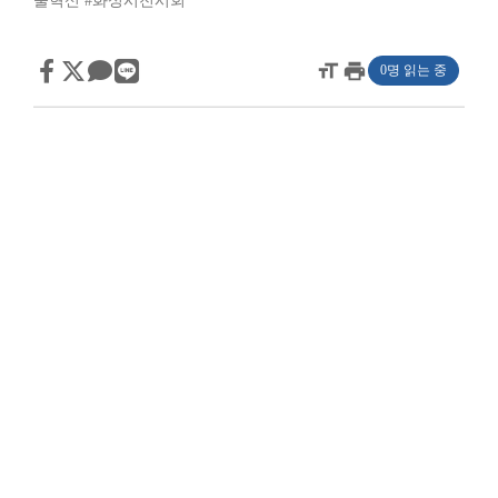
술혁신
#화성시전시회
format_size
print
0명 읽는 중