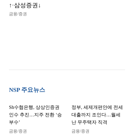
↑·삼성증권↓
금융/증권
NSP 주요뉴스
Sh수협은행, 상상인증권
정부, 세제개편안에 전세
인수 추진…지주 전환 ‘승
대출까지 조인다…월세
부수’
난 무주택자 직격
금융/증권
금융/증권