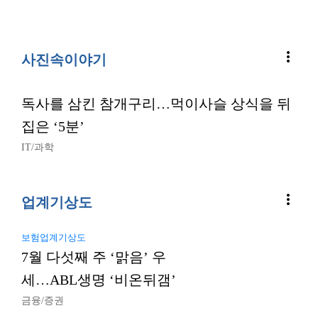
more_vert
사진속이야기
독사를 삼킨 참개구리…먹이사슬 상식을 뒤
집은 ‘5분’
IT/과학
more_vert
업계기상도
보험업계기상도
7월 다섯째 주 ‘맑음’ 우
세…ABL생명 ‘비온뒤갬’
금융/증권