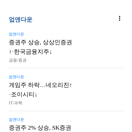
more_vert
업앤다운
업앤다운
증권주 상승, 상상인증권
↑·한국금융지주↓
금융/증권
업앤다운
게임주 하락…네오리진↑
·조이시티↓
IT/과학
업앤다운
증권주 2% 상승, SK증권