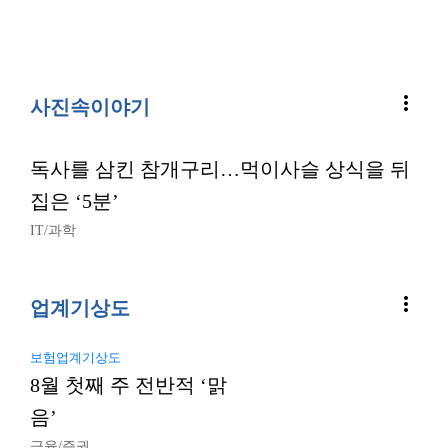
more_vert
사진속이야기
독사를 삼킨 참개구리…먹이사슬 상식을 뒤
집은 ‘5분’
IT/과학
more_vert
업계기상도
보험업계기상도
8월 첫째 주 전반적 ‘맑
음’
금융/증권