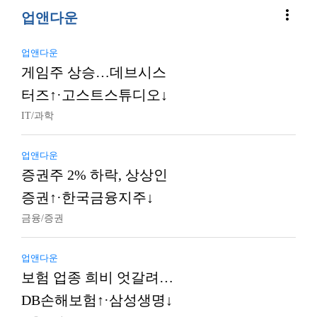
more_vert
업앤다운
업앤다운
게임주 상승…데브시스
터즈↑·고스트스튜디오↓
IT/과학
업앤다운
증권주 2% 하락, 상상인
증권↑·한국금융지주↓
금융/증권
업앤다운
보험 업종 희비 엇갈려…
DB손해보험↑·삼성생명↓