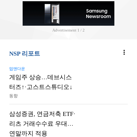
Advertisement
1 / 2
more_vert
NSP 리포트
업앤다운
게임주 상승…데브시스
터즈↑·고스트스튜디오↓
동향
삼성증권, 연금저축 ETF·
리츠 거래수수료 우대…
연말까지 적용