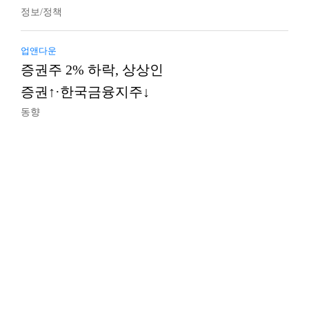
정보/정책
업앤다운
증권주 2% 하락, 상상인
증권↑·한국금융지주↓
동향