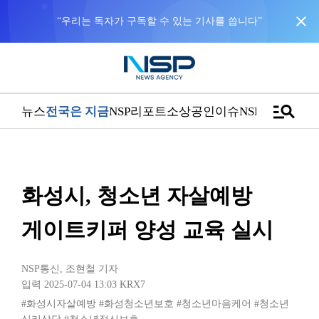
close
“우리는 독자가 구독할 수 있는 기사를 씁니다”
manage_search
뉴스
전국은 지금
NSP리포트
소상공인
이슈
NSPTV
화성시, 청소년 자살예방
게이트키퍼 양성 교육 실시
NSP통신
,
조현철 기자
입력 2025-07-04 13:03
KRX7
#화성시자살예방
#화성청소년보호
#청소년마음케어
#청소년