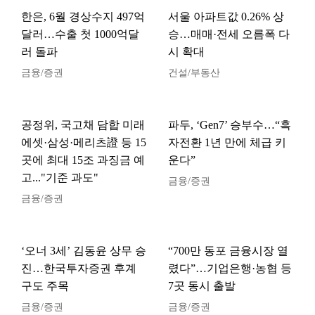
한은, 6월 경상수지 497억
서울 아파트값 0.26% 상
달러…수출 첫 1000억달
승…매매·전세 오름폭 다
러 돌파
시 확대
금융/증권
건설/부동산
공정위, 국고채 담합 미래
파두, ‘Gen7’ 승부수…“흑
에셋·삼성·메리츠證 등 15
자전환 1년 만에 체급 키
곳에 최대 15조 과징금 예
운다”
고..."기준 과도"
금융/증권
금융/증권
‘오너 3세’ 김동윤 상무 승
“700만 동포 금융시장 열
진…한국투자증권 후계
렸다”…기업은행·농협 등
구도 주목
7곳 동시 출발
금융/증권
금융/증권