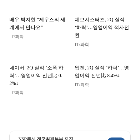
배우 박지현 “제우스의 세
데브시스터즈, 2Q 실적
계에서 만나요”
‘하락’…영업이익 적자전
환
IT/과학
IT/과학
네이버, 2Q 실적 ‘소폭 하
웹젠, 2Q 실적 ‘하락’…영
락’…영업이익 전년比 0.
업이익 전년比 8.4%↓
2%↓
IT/과학
IT/과학
NSP통신 전국취재본부 모집