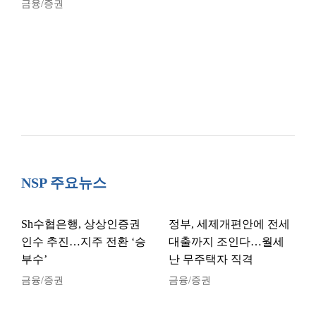
금융/증권
NSP 주요뉴스
Sh수협은행, 상상인증권
정부, 세제개편안에 전세
인수 추진…지주 전환 ‘승
대출까지 조인다…월세
부수’
난 무주택자 직격
금융/증권
금융/증권