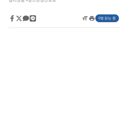
심리상담
#청소년정신보호
format_size
print
0명 읽는 중