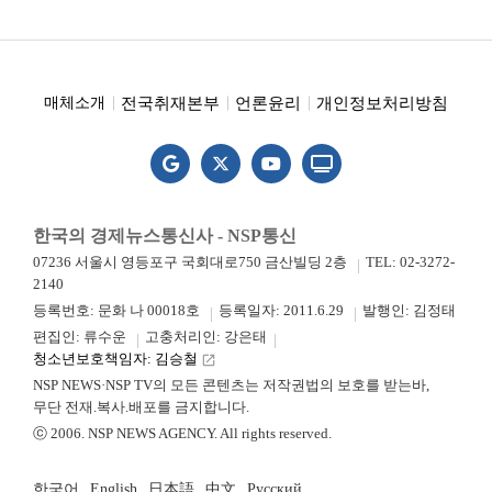
전국취재본부
언론윤리
개인정보처리방침
매체소개
한국의 경제뉴스통신사 - NSP통신
07236 서울시 영등포구 국회대로750 금산빌딩 2층
TEL: 02-3272-
2140
등록번호: 문화 나 00018호
등록일자: 2011.6.29
발행인: 김정태
편집인: 류수운
고충처리인: 강은태
청소년보호책임자: 김승철
launch
NSP NEWS·NSP TV의 모든 콘텐츠는 저작권법의 보호를 받는바,
무단 전재.복사.배포를 금지합니다.
ⓒ 2006. NSP NEWS AGENCY. All rights reserved.
한국어
English
日本語
中文
Русский