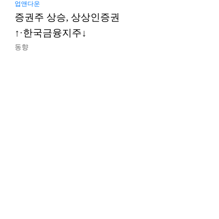
업앤다운
증권주 상승, 상상인증권
↑·한국금융지주↓
동향