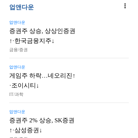
more_vert
업앤다운
업앤다운
증권주 상승, 상상인증권
↑·한국금융지주↓
금융/증권
업앤다운
게임주 하락…네오리진↑
·조이시티↓
IT/과학
업앤다운
증권주 2% 상승, SK증권
↑·삼성증권↓