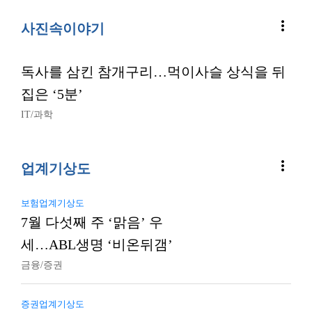
more_vert
사진속이야기
독사를 삼킨 참개구리…먹이사슬 상식을 뒤
집은 ‘5분’
IT/과학
more_vert
업계기상도
보험업계기상도
7월 다섯째 주 ‘맑음’ 우
세…ABL생명 ‘비온뒤갬’
금융/증권
증권업계기상도