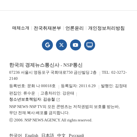
전국취재본부
언론윤리
개인정보처리방침
매체소개
한국의 경제뉴스통신사 - NSP통신
07236 서울시 영등포구 국회대로750 금산빌딩 2층
TEL: 02-3272-
2140
등록번호: 문화 나 00018호
등록일자: 2011.6.29
발행인: 김정태
편집인: 류수운
고충처리인: 강은태
청소년보호책임자: 김승철
launch
NSP NEWS·NSP TV의 모든 콘텐츠는 저작권법의 보호를 받는바,
무단 전재.복사.배포를 금지합니다.
ⓒ 2006. NSP NEWS AGENCY. All rights reserved.
한국어
English
日本語
中文
Русский