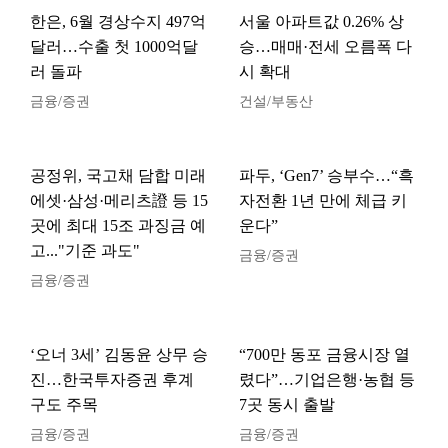
한은, 6월 경상수지 497억
서울 아파트값 0.26% 상
달러…수출 첫 1000억달
승…매매·전세 오름폭 다
러 돌파
시 확대
금융/증권
건설/부동산
공정위, 국고채 담합 미래
파두, ‘Gen7’ 승부수…“흑
에셋·삼성·메리츠證 등 15
자전환 1년 만에 체급 키
곳에 최대 15조 과징금 예
운다”
고..."기준 과도"
금융/증권
금융/증권
‘오너 3세’ 김동윤 상무 승
“700만 동포 금융시장 열
진…한국투자증권 후계
렸다”…기업은행·농협 등
구도 주목
7곳 동시 출발
금융/증권
금융/증권