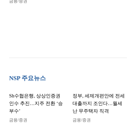
금융/증권
NSP 주요뉴스
Sh수협은행, 상상인증권
정부, 세제개편안에 전세
인수 추진…지주 전환 ‘승
대출까지 조인다…월세
부수’
난 무주택자 직격
금융/증권
금융/증권