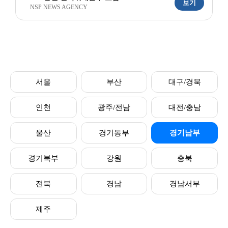
보기
NSP NEWS AGENCY
서울
부산
대구/경북
인천
광주/전남
대전/충남
울산
경기동부
경기남부
경기북부
강원
충북
전북
경남
경남서부
제주