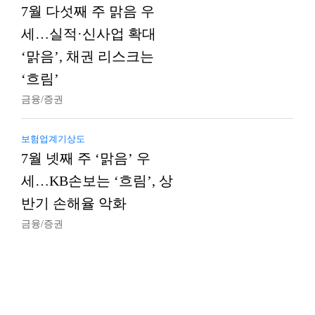
7월 다섯째 주 맑음 우
세…실적·신사업 확대
‘맑음’, 채권 리스크는
‘흐림’
금융/증권
보험업계기상도
7월 넷째 주 ‘맑음’ 우
세…KB손보는 ‘흐림’, 상
반기 손해율 악화
금융/증권