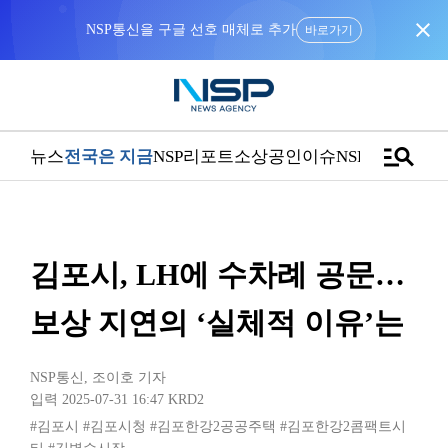
close
NSP통신을 구글 선호 매체로 추가
바로가기
manage_search
뉴스
전국은 지금
NSP리포트
소상공인
이슈
NSPTV
김포시, LH에 수차례 공문…
보상 지연의 ‘실체적 이유’는
NSP통신
,
조이호 기자
입력 2025-07-31 16:47
KRD2
#김포시
#김포시청
#김포한강2공공주택
#김포한강2콤팩트시