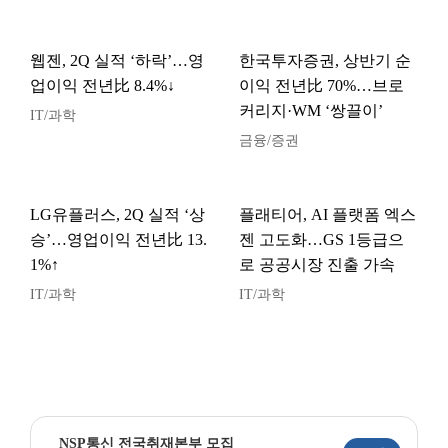
웹젠, 2Q 실적 ‘하락’…영
한국투자증권, 상반기 순
업이익 전년比 8.4%↓
이익 전년比 70%…브로
커리지·WM ‘쌍끌이’
IT/과학
금융/증권
LG유플러스, 2Q 실적 ‘상
플래티어, AI 플랫폼 엑스
승’…영업이익 전년比 13.
젠 고도화…GS 1등급으
1%↑
로 공공시장 진출 가속
IT/과학
IT/과학
NSP통신 전국취재본부 모집