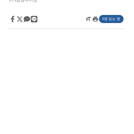
티
#김병수시장
format_size
print
0명 읽는 중