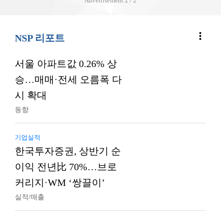
Advertisement
2 / 2
more_vert
NSP 리포트
서울 아파트값 0.26% 상
승…매매·전세 오름폭 다
시 확대
동향
기업실적
한국투자증권, 상반기 순
이익 전년比 70%…브로
커리지·WM ‘쌍끌이’
실적/매출