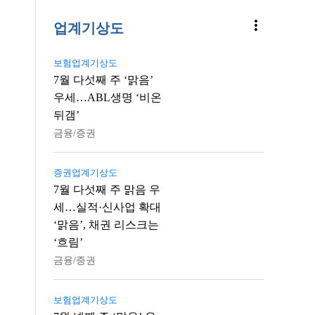
more_vert
업계기상도
보험업계기상도
7월 다섯째 주 ‘맑음’
우세…ABL생명 ‘비온
뒤갬’
금융/증권
증권업계기상도
7월 다섯째 주 맑음 우
세…실적·신사업 확대
‘맑음’, 채권 리스크는
‘흐림’
금융/증권
보험업계기상도