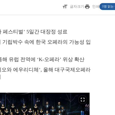
format_size
print
글자크기
인쇄
1명 읽는
 페스티벌’ 5일간 대장정 성료
의 기립박수 속에 한국 오페라의 가능성 입
통해 유럽 전역에 ‘K-오페라’ 위상 확산
페오와 에우리디체’, 올해 대구국제오페라
에
fullscreen