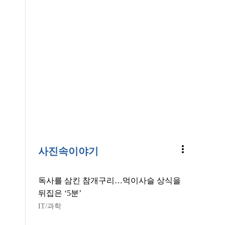
more_vert
사진속이야기
독사를 삼킨 참개구리…먹이사슬 상식을
뒤집은 ‘5분’
IT/과학