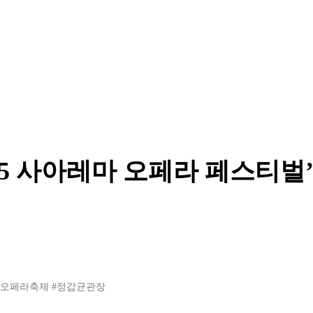
25 사아레마 오페라 페스티벌
제오페라축제
#정갑균관장