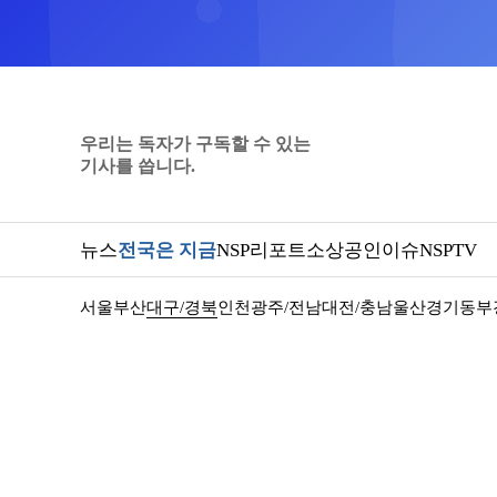
우리는 독자가 구독할 수 있는
기사를 씁니다.
뉴스
전국은 지금
NSP리포트
소상공인
이슈
NSPTV
서울
부산
대구/경북
인천
광주/전남
대전/충남
울산
경기동부