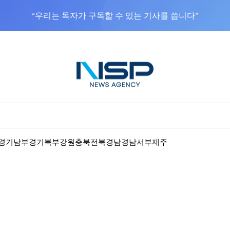
NSP통신을 구글 선호 매체로 추가
바로가기
경기남부
경기북부
강원
충북
전북
경남
경남서부
제주