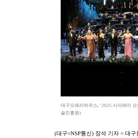
대구오페라하우스, ‘2025 사아레마 오
술진흥원)
(대구=NSP통신) 장석 기자 =