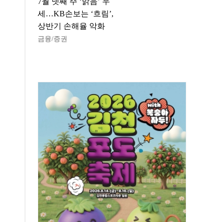
7월 넷째 주 ‘맑음’ 우
세…KB손보는 ‘흐림’,
상반기 손해율 악화
금융/증권