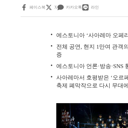
페이스북
X
카카오톡
라인
에스토니아 ‘사아레마 오페라
전체 공연, 현지 1만여 관객
증
에스토니아 언론·방송·SNS 
사아레마서 호평받은 ‘오르
축제 폐막작으로 다시 무대