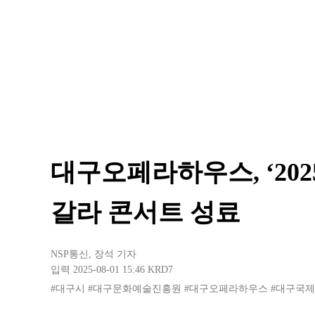
대구오페라하우스, ‘20
갈라 콘서트 성료
NSP통신
,
장석 기자
입력 2025-08-01 15:46
KRD7
#대구시
#대구문화예술진흥원
#대구오페라하우스
#대구국