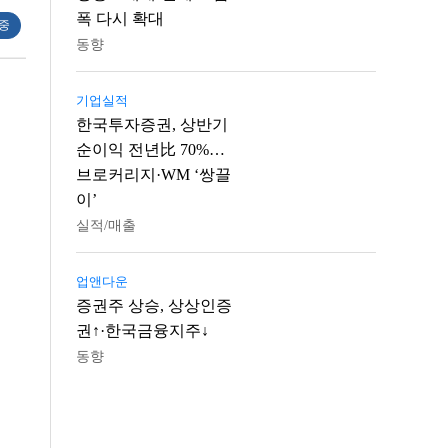
폭 다시 확대
 중
동향
기업실적
한국투자증권, 상반기
순이익 전년比 70%…
브로커리지·WM ‘쌍끌
이’
실적/매출
업앤다운
증권주 상승, 상상인증
권↑·한국금융지주↓
동향