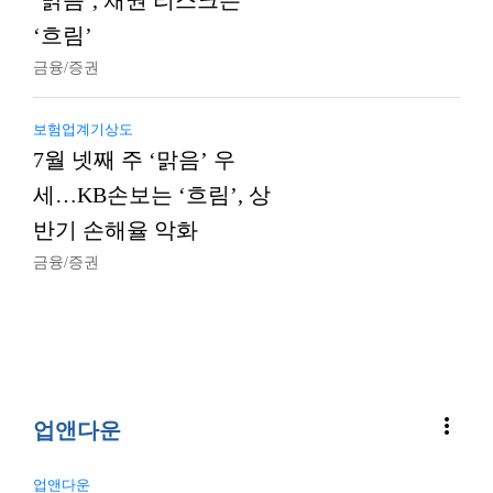
‘맑음’, 채권 리스크는
‘흐림’
금융/증권
보험업계기상도
7월 넷째 주 ‘맑음’ 우
세…KB손보는 ‘흐림’, 상
반기 손해율 악화
금융/증권
more_vert
업앤다운
업앤다운