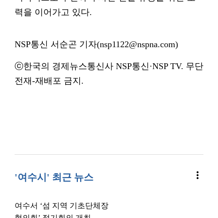
력을 이어가고 있다.
NSP통신 서순곤 기자(nsp1122@nspna.com)
ⓒ한국의 경제뉴스통신사 NSP통신·NSP TV. 무단
전재-재배포 금지.
more_vert
'여수시' 최근 뉴스
여수서 ‘섬 지역 기초단체장
협의회’ 정기회의 개최