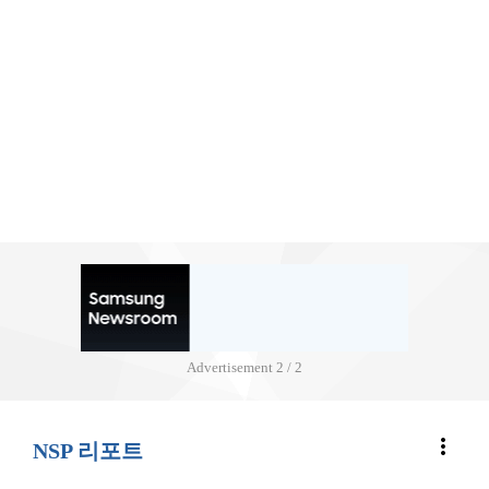
Advertisement
2 / 2
more_vert
NSP 리포트