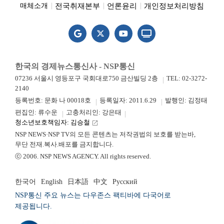
전국취재본부
언론윤리
개인정보처리방침
매체소개
한국의 경제뉴스통신사 - NSP통신
07236 서울시 영등포구 국회대로750 금산빌딩 2층
TEL: 02-3272-
2140
등록번호: 문화 나 00018호
등록일자: 2011.6.29
발행인: 김정태
편집인: 류수운
고충처리인: 강은태
청소년보호책임자: 김승철
launch
NSP NEWS·NSP TV의 모든 콘텐츠는 저작권법의 보호를 받는바,
무단 전재.복사.배포를 금지합니다.
ⓒ 2006. NSP NEWS AGENCY. All rights reserved.
한국어
English
日本語
中文
Русский
NSP통신 주요 뉴스는 다우존스 팩티바에 다국어로
제공됩니다.