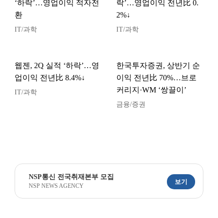
‘하락’…영업이익 적자전
락’…영업이익 전년比 0.
환
2%↓
IT/과학
IT/과학
웹젠, 2Q 실적 ‘하락’…영
한국투자증권, 상반기 순
업이익 전년比 8.4%↓
이익 전년比 70%…브로
커리지·WM ‘쌍끌이’
IT/과학
금융/증권
NSP통신 전국취재본부 모집
보기
NSP NEWS AGENCY