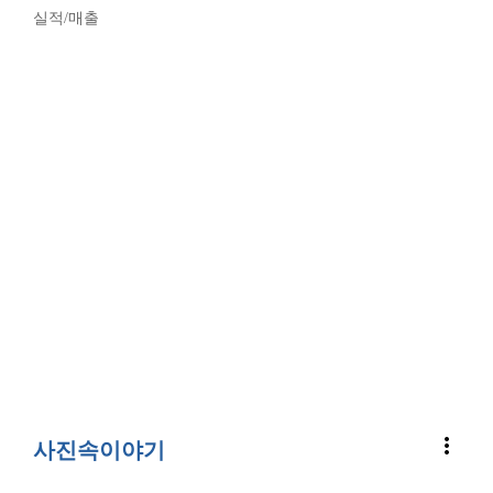
실적/매출
more_vert
사진속이야기