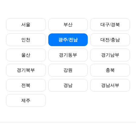
서울
부산
대구/경북
인천
광주/전남
대전/충남
울산
경기동부
경기남부
경기북부
강원
충북
전북
경남
경남서부
제주