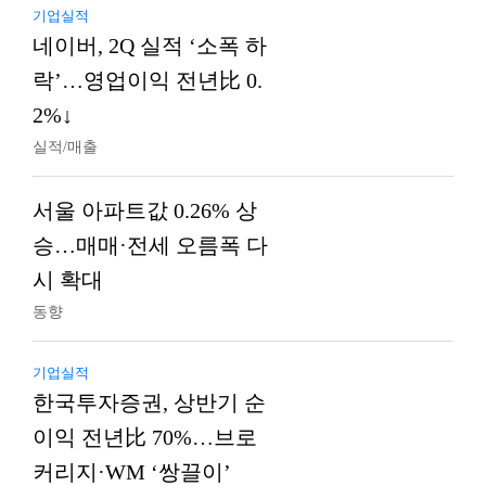
기업실적
네이버, 2Q 실적 ‘소폭 하
락’…영업이익 전년比 0.
2%↓
실적/매출
서울 아파트값 0.26% 상
승…매매·전세 오름폭 다
시 확대
동향
기업실적
한국투자증권, 상반기 순
이익 전년比 70%…브로
커리지·WM ‘쌍끌이’