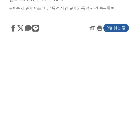
#여수시
#이야포 미군폭격사건
#미군폭격사건
#두룩여
format_size
print
0명 읽는 중