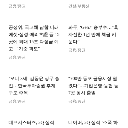
금융/증권
건설/부동산
공정위, 국고채 담합 미래
파두, ‘Gen7’ 승부수…“흑
에셋·삼성·메리츠證 등 15
자전환 1년 만에 체급 키
곳에 최대 15조 과징금 예
운다”
고..."기준 과도"
금융/증권
금융/증권
‘오너 3세’ 김동윤 상무 승
“700만 동포 금융시장 열
진…한국투자증권 후계
렸다”…기업은행·농협 등
구도 주목
7곳 동시 출발
금융/증권
금융/증권
데브시스터즈, 2Q 실적
네이버, 2Q 실적 ‘소폭 하