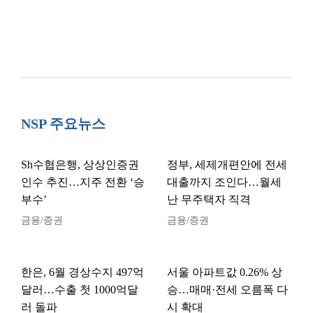
NSP 주요뉴스
Sh수협은행, 상상인증권
정부, 세제개편안에 전세
인수 추진…지주 전환 ‘승
대출까지 조인다…월세
부수’
난 무주택자 직격
금융/증권
금융/증권
한은, 6월 경상수지 497억
서울 아파트값 0.26% 상
달러…수출 첫 1000억달
승…매매·전세 오름폭 다
러 돌파
시 확대