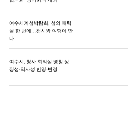
여수세계섬박람회, 섬의 매력
을 한 번에…전시와 여행이 만
나
여수시, 청사 회의실 명칭 상
징성·역사성 반영·변경