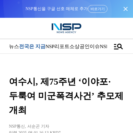
close
NSP통신을 구글 선호 매체로 추가
바로가기
manage_search
뉴스
전국은 지금
NSP리포트
소상공인
이슈
NSPTV
여수시, 제75주년 ‘이야포·
두룩여 미군폭격사건’ 추모제
개최
NSP통신
,
서순곤 기자
입력 2025-08-01 16:13
KRD7