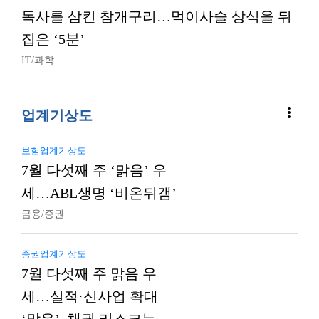
독사를 삼킨 참개구리…먹이사슬 상식을 뒤
집은 ‘5분’
IT/과학
more_vert
업계기상도
보험업계기상도
7월 다섯째 주 ‘맑음’ 우
세…ABL생명 ‘비온뒤갬’
금융/증권
증권업계기상도
7월 다섯째 주 맑음 우
세…실적·신사업 확대