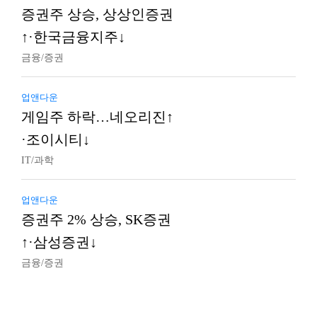
증권주 상승, 상상인증권
↑·한국금융지주↓
금융/증권
업앤다운
게임주 하락…네오리진↑
·조이시티↓
IT/과학
업앤다운
증권주 2% 상승, SK증권
↑·삼성증권↓
금융/증권