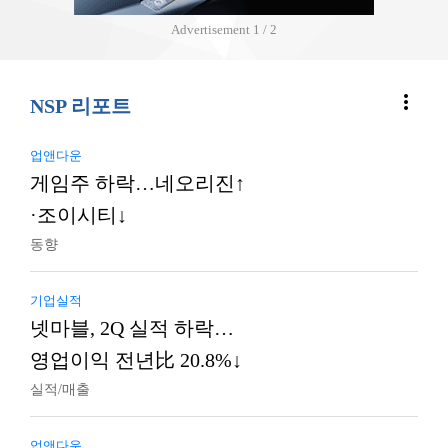
Advertisement
2 / 2
more_vert
NSP 리포트
업앤다운
게임주 하락…네오리진↑
·조이시티↓
동향
기업실적
넷마블, 2Q 실적 하락…
영업이익 전년比 20.8%↓
실적/매출
업앤다운