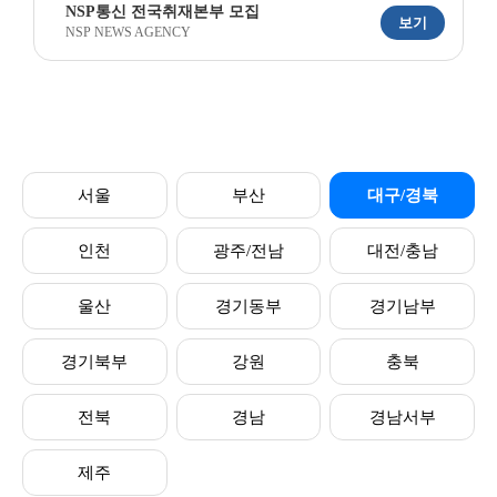
NSP통신 전국취재본부 모집
보기
NSP NEWS AGENCY
서울
부산
대구/경북
인천
광주/전남
대전/충남
울산
경기동부
경기남부
경기북부
강원
충북
전북
경남
경남서부
제주