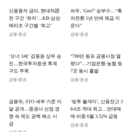
신용융자 금리, 현대차證
파두, ‘Gen7’ 승부수…“흑
전 구간 ‘최저’…KB·삼성·
자전환 1년 만에 체급 키
메리츠 구간별 ‘최고’
운다”
금융/증권
금융/증권
‘오너 3세’ 김동윤 상무 승
“700만 동포 금융시장 열
진…한국투자증권 후계
렸다”…기업은행·농협 등
구도 주목
7곳 동시 출발
금융/증권
금융/증권
금융위, STO 세부 기준 이
‘빚투 불개미’, 신용잔고 3
달 공개…증권사 선점 경
8.6조 역대 최고…반대매
쟁 속 제도 공백 해소 시
매 비중 6월 3.52% 급등
급
금융/증권