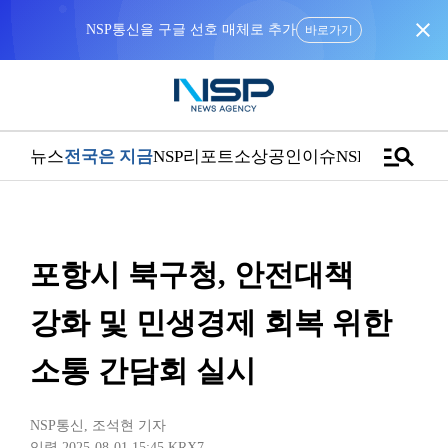
close
바로가기
manage_search
뉴스
전국은 지금
NSP리포트
소상공인
이슈
NSPTV
포항시 북구청, 안전대책
강화 및 민생경제 회복 위한
소통 간담회 실시
NSP통신
,
조석현 기자
입력 2025-08-01 15:45
KRX7