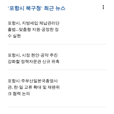
more_vert
'포항시 북구청' 최근 뉴스
포항시, 지방세입 체납관리단
출범...맞춤형 지원·공정한 징
수 실현
포항시, 시정 현안·공약 추진
강화할 정책자문관 신규 위촉
포항시·주부산일본국총영사
관, 한·일 교류 확대 및 재팬위
크 협력 논의