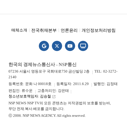
전국취재본부
언론윤리
개인정보처리방침
매체소개
한국의 경제뉴스통신사 - NSP통신
07236 서울시 영등포구 국회대로750 금산빌딩 2층
TEL: 02-3272-
2140
등록번호: 문화 나 00018호
등록일자: 2011.6.29
발행인: 김정태
편집인: 류수운
고충처리인: 강은태
청소년보호책임자: 김승철
launch
NSP NEWS·NSP TV의 모든 콘텐츠는 저작권법의 보호를 받는바,
무단 전재.복사.배포를 금지합니다.
ⓒ 2006. NSP NEWS AGENCY. All rights reserved.