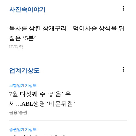
more_vert
사진속이야기
독사를 삼킨 참개구리…먹이사슬 상식을 뒤
집은 ‘5분’
IT/과학
more_vert
업계기상도
보험업계기상도
7월 다섯째 주 ‘맑음’ 우
세…ABL생명 ‘비온뒤갬’
금융/증권
증권업계기상도