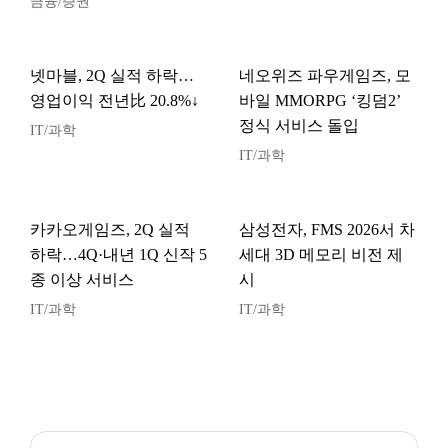
금융/증권
넷마블, 2Q 실적 하락…
네오위즈 파우게임즈, 모
영업이익 전년比 20.8%↓
바일 MMORPG ‘킹덤2’
정식 서비스 돌입
IT/과학
IT/과학
카카오게임즈, 2Q 실적
삼성전자, FMS 2026서 차
하락…4Q·내년 1Q 신작 5
세대 3D 메모리 비전 제
종 이상 서비스
시
IT/과학
IT/과학