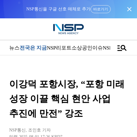
close
NSP통신을 구글 선호 매체로 추가
바로가기
manage_search
뉴스
전국은 지금
NSP리포트
소상공인
이슈
NSPTV
이강덕 포항시장, “포항 미래
성장 이끌 핵심 현안 사업
추진에 만전” 강조
NSP통신
,
조인호 기자
입력 2025-08-01 17:26
KRD7