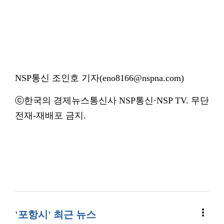
NSP통신 조인호 기자(eno8166@nspna.com)
ⓒ한국의 경제뉴스통신사 NSP통신·NSP TV. 무단
전재-재배포 금지.
more_vert
'포항시' 최근 뉴스