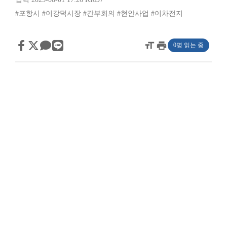
#포항시
#이강덕시장
#간부회의
#현안사업
#이차전지
format_size
print
0명 읽는 중