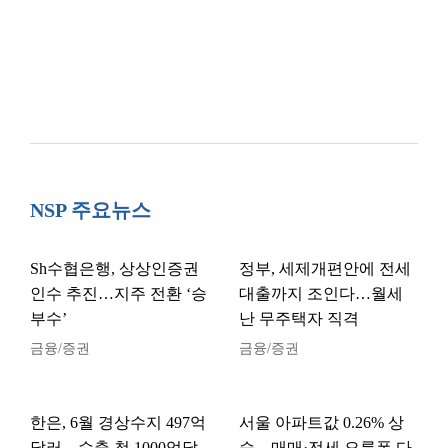
NSP 주요뉴스
Sh수협은행, 상상인증권
정부, 세제개편안에 전세
인수 추진…지주 전환 ‘승
대출까지 조인다…월세
부수’
난 무주택자 직격
금융/증권
금융/증권
한은, 6월 경상수지 497억
서울 아파트값 0.26% 상
달러…수출 첫 1000억달
승…매매·전세 오름폭 다