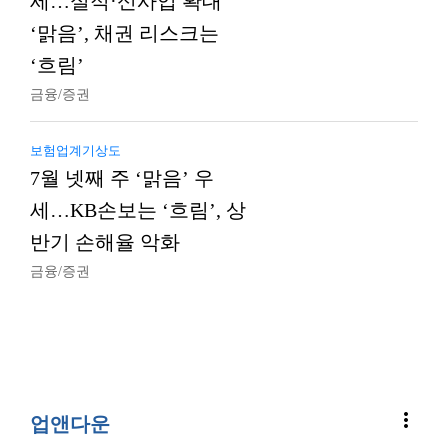
세…실적·신사업 확대
‘맑음’, 채권 리스크는
‘흐림’
금융/증권
보험업계기상도
7월 넷째 주 ‘맑음’ 우
세…KB손보는 ‘흐림’, 상
반기 손해율 악화
금융/증권
more_vert
업앤다운