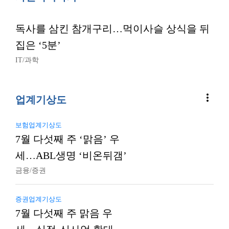
독사를 삼킨 참개구리…먹이사슬 상식을 뒤
집은 ‘5분’
IT/과학
more_vert
업계기상도
보험업계기상도
7월 다섯째 주 ‘맑음’ 우
세…ABL생명 ‘비온뒤갬’
금융/증권
증권업계기상도
7월 다섯째 주 맑음 우