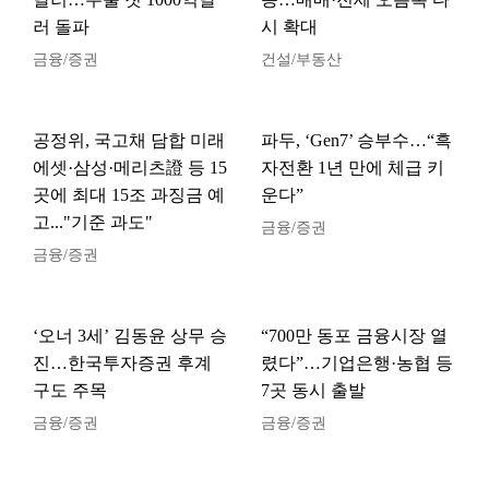
러 돌파
시 확대
금융/증권
건설/부동산
공정위, 국고채 담합 미래
파두, ‘Gen7’ 승부수…“흑
에셋·삼성·메리츠證 등 15
자전환 1년 만에 체급 키
곳에 최대 15조 과징금 예
운다”
고..."기준 과도"
금융/증권
금융/증권
‘오너 3세’ 김동윤 상무 승
“700만 동포 금융시장 열
진…한국투자증권 후계
렸다”…기업은행·농협 등
구도 주목
7곳 동시 출발
금융/증권
금융/증권