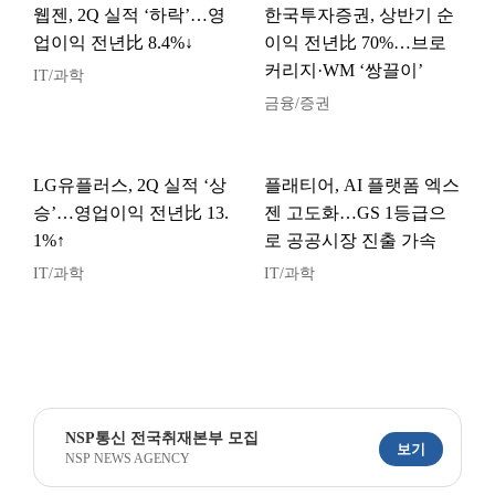
웹젠, 2Q 실적 ‘하락’…영
한국투자증권, 상반기 순
업이익 전년比 8.4%↓
이익 전년比 70%…브로
커리지·WM ‘쌍끌이’
IT/과학
금융/증권
LG유플러스, 2Q 실적 ‘상
플래티어, AI 플랫폼 엑스
승’…영업이익 전년比 13.
젠 고도화…GS 1등급으
1%↑
로 공공시장 진출 가속
IT/과학
IT/과학
NSP통신 전국취재본부 모집
보기
NSP NEWS AGENCY