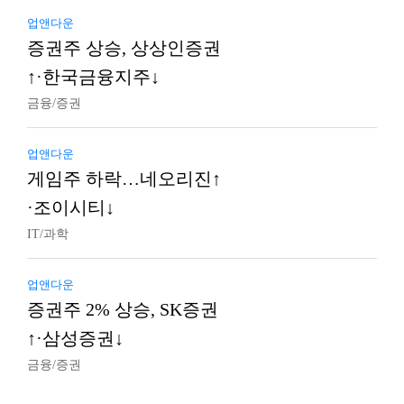
업앤다운
증권주 상승, 상상인증권
↑·한국금융지주↓
금융/증권
업앤다운
게임주 하락…네오리진↑
·조이시티↓
IT/과학
업앤다운
증권주 2% 상승, SK증권
↑·삼성증권↓
금융/증권