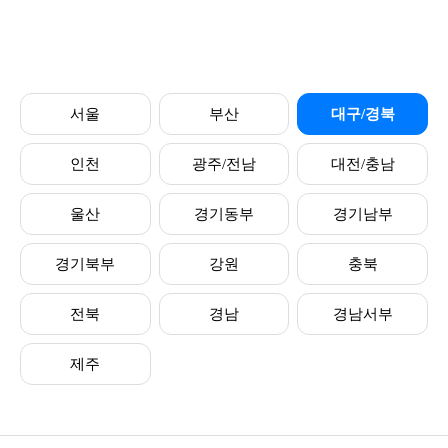
서울
부산
대구/경북
인천
광주/전남
대전/충남
울산
경기동부
경기남부
경기북부
강원
충북
전북
경남
경남서부
제주