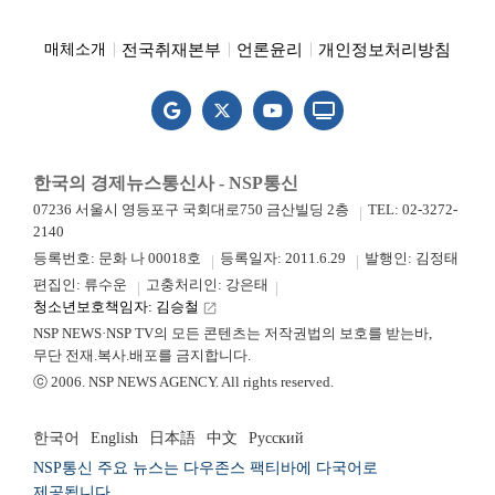
전국취재본부
언론윤리
개인정보처리방침
매체소개
한국의 경제뉴스통신사 - NSP통신
07236 서울시 영등포구 국회대로750 금산빌딩 2층
TEL: 02-3272-
2140
등록번호: 문화 나 00018호
등록일자: 2011.6.29
발행인: 김정태
편집인: 류수운
고충처리인: 강은태
청소년보호책임자: 김승철
launch
NSP NEWS·NSP TV의 모든 콘텐츠는 저작권법의 보호를 받는바,
무단 전재.복사.배포를 금지합니다.
ⓒ 2006. NSP NEWS AGENCY. All rights reserved.
한국어
English
日本語
中文
Русский
NSP통신 주요 뉴스는 다우존스 팩티바에 다국어로
제공됩니다.