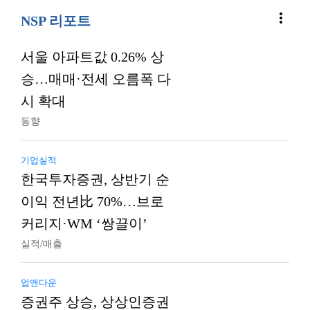
more_vert
NSP 리포트
서울 아파트값 0.26% 상
승…매매·전세 오름폭 다
시 확대
동향
기업실적
한국투자증권, 상반기 순
이익 전년比 70%…브로
커리지·WM ‘쌍끌이’
실적/매출
업앤다운
증권주 상승, 상상인증권