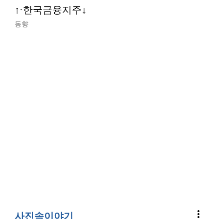
↑·한국금융지주↓
동향
more_vert
사진속이야기