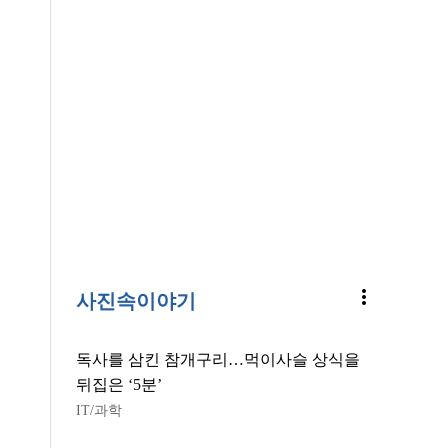
more_vert
사진속이야기
독사를 삼킨 참개구리…먹이사슬 상식을
뒤집은 ‘5분’
IT/과학