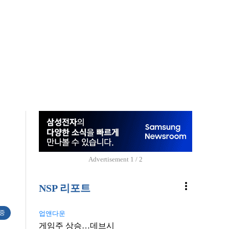
최
Advertisement
1 / 2
more_vert
NSP 리포트
 중
업앤다운
게임주 상승…데브시