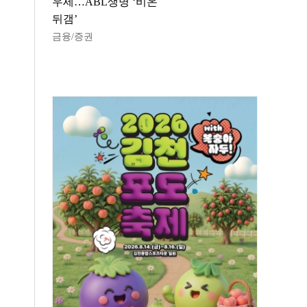
우세…ABL생명 ‘비온
뒤갬’
금융/증권