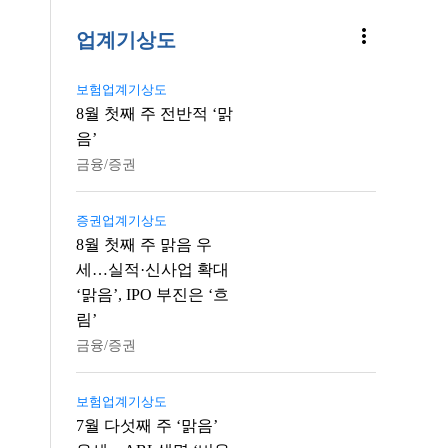
more_vert
업계기상도
보험업계기상도
8월 첫째 주 전반적 ‘맑
음’
금융/증권
증권업계기상도
8월 첫째 주 맑음 우
세…실적·신사업 확대
‘맑음’, IPO 부진은 ‘흐
림’
금융/증권
보험업계기상도
7월 다섯째 주 ‘맑음’