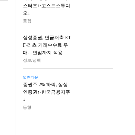
스터즈↑·고스트스튜디
오↓
동향
삼성증권, 연금저축 ET
F·리츠 거래수수료 우
대…연말까지 적용
정보/정책
업앤다운
증권주 2% 하락, 상상
인증권↑·한국금융지주
↓
동향