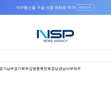
NSP통신을 구글 선호 매체로 추가
바로가기
경기남부
경기북부
강원
충북
전북
경남
경남서부
제주