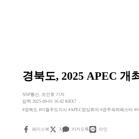
경북도, 2025 APEC 
NSP통신
,
조인호 기자
입력 2025-09-01 16:42
KRX7
#경북도
#이철우도지사
#APEC정상회의
#경주숙박페스타
#
페이스북
X
카카오톡
라인