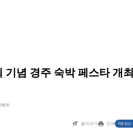
개최 기념 경주 숙박 페스타 개
이벤트
format_size
print
글자크기
인쇄
0명 읽는