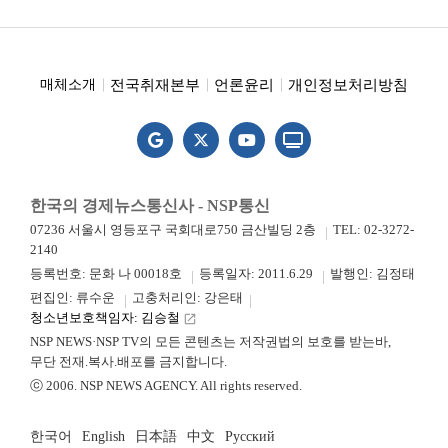
전국취재본부
언론윤리
개인정보처리방침
매체소개
한국의 경제뉴스통신사 - NSP통신
07236 서울시 영등포구 국회대로750 금산빌딩 2층
TEL: 02-3272-
2140
등록번호: 문화 나 00018호
등록일자: 2011.6.29
발행인: 김정태
편집인: 류수운
고충처리인: 강은태
청소년보호책임자: 김승철
launch
NSP NEWS·NSP TV의 모든 콘텐츠는 저작권법의 보호를 받는바,
무단 전재.복사.배포를 금지합니다.
ⓒ 2006. NSP NEWS AGENCY. All rights reserved.
한국어
English
日本語
中文
Русский