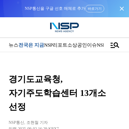
close
NSP통신을 구글 선호 매체로 추가
바로가기
manage_search
뉴스
전국은 지금
NSP리포트
소상공인
이슈
NSPTV
경기도교육청,
자기주도학습센터 13개소
선정
NSP통신
,
조현철 기자
입력 2025-09-02 16:29
KRX7