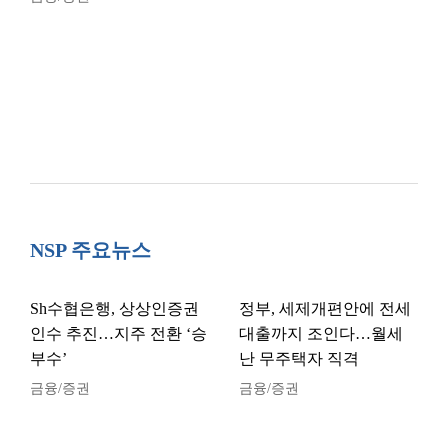
NSP 주요뉴스
Sh수협은행, 상상인증권
정부, 세제개편안에 전세
인수 추진…지주 전환 ‘승
대출까지 조인다…월세
부수’
난 무주택자 직격
금융/증권
금융/증권