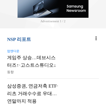
Advertisement
2 / 2
more_vert
NSP 리포트
업앤다운
게임주 상승…데브시스
터즈↑·고스트스튜디오↓
동향
삼성증권, 연금저축 ETF·
리츠 거래수수료 우대…
연말까지 적용