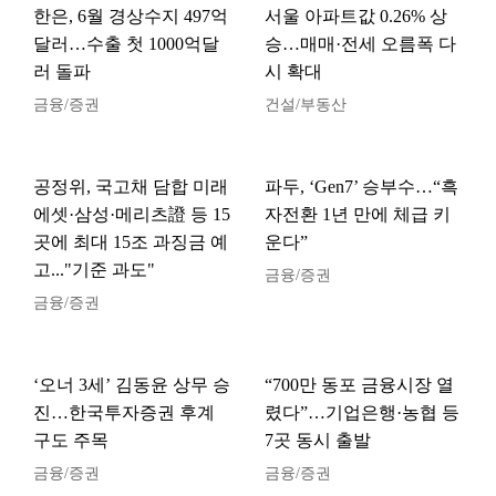
한은, 6월 경상수지 497억
서울 아파트값 0.26% 상
달러…수출 첫 1000억달
승…매매·전세 오름폭 다
러 돌파
시 확대
금융/증권
건설/부동산
공정위, 국고채 담합 미래
파두, ‘Gen7’ 승부수…“흑
에셋·삼성·메리츠證 등 15
자전환 1년 만에 체급 키
곳에 최대 15조 과징금 예
운다”
고..."기준 과도"
금융/증권
금융/증권
‘오너 3세’ 김동윤 상무 승
“700만 동포 금융시장 열
진…한국투자증권 후계
렸다”…기업은행·농협 등
구도 주목
7곳 동시 출발
금융/증권
금융/증권