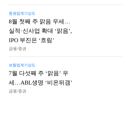
증권업계기상도
8월 첫째 주 맑음 우세…
실적·신사업 확대 ‘맑음’,
IPO 부진은 ‘흐림’
금융/증권
보험업계기상도
7월 다섯째 주 ‘맑음’ 우
세…ABL생명 ‘비온뒤갬’
금융/증권