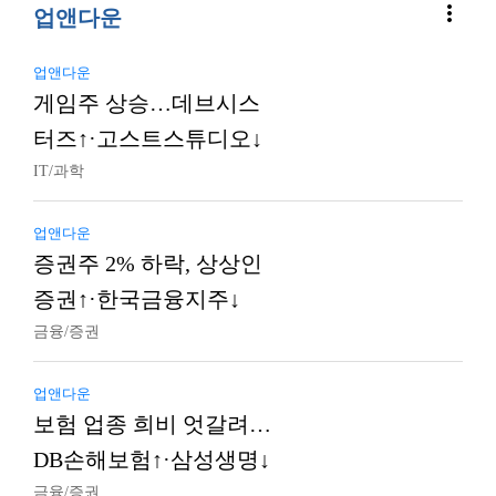
more_vert
업앤다운
업앤다운
게임주 상승…데브시스
터즈↑·고스트스튜디오↓
IT/과학
업앤다운
증권주 2% 하락, 상상인
증권↑·한국금융지주↓
금융/증권
업앤다운
보험 업종 희비 엇갈려…
DB손해보험↑·삼성생명↓
금융/증권