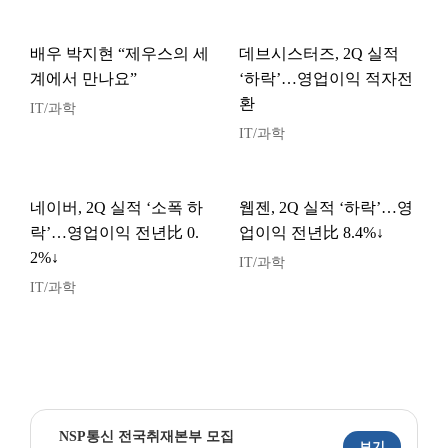
배우 박지현 “제우스의 세
데브시스터즈, 2Q 실적
계에서 만나요”
‘하락’…영업이익 적자전
환
IT/과학
IT/과학
네이버, 2Q 실적 ‘소폭 하
웹젠, 2Q 실적 ‘하락’…영
락’…영업이익 전년比 0.
업이익 전년比 8.4%↓
2%↓
IT/과학
IT/과학
NSP통신 전국취재본부 모집
보기