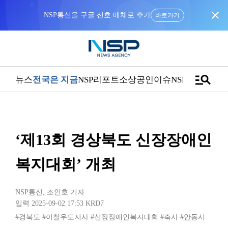
close
NSP통신을 구글 선호 매체로 추가
바로가기
manage_search
뉴스
전국은 지금
NSP리포트
소상공인
이슈
NSPTV
‘제13회 경상북도 신장장애인
복지대회’ 개최
NSP통신
,
조인호 기자
입력 2025-09-02 17:53
KRD7
#경북도
#이철우도지사
#신장장애인복지대회
#축사
#안동시