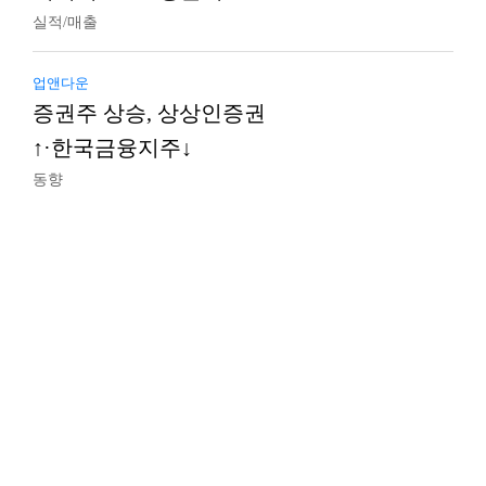
실적/매출
업앤다운
증권주 상승, 상상인증권
↑·한국금융지주↓
동향