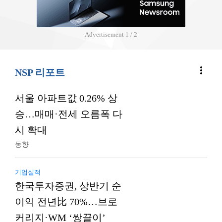
Advertisement
2 / 2
more_vert
NSP 리포트
서울 아파트값 0.26% 상
승…매매·전세 오름폭 다
시 확대
동향
기업실적
한국투자증권, 상반기 순
이익 전년比 70%…브로
커리지·WM ‘쌍끌이’