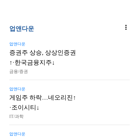
more_vert
업앤다운
업앤다운
증권주 상승, 상상인증권
↑·한국금융지주↓
금융/증권
업앤다운
게임주 하락…네오리진↑
·조이시티↓
IT/과학
업앤다운