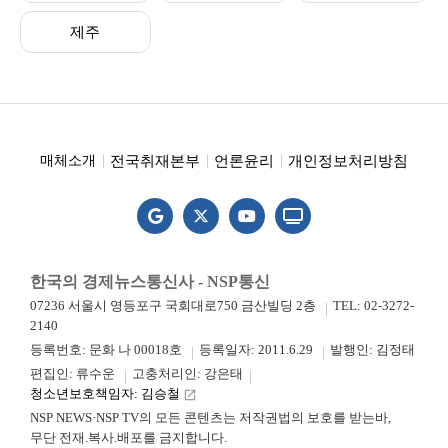
제주
전국취재본부
언론윤리
개인정보처리방침
매체소개
한국의 경제뉴스통신사 - NSP통신
07236 서울시 영등포구 국회대로750 금산빌딩 2층
TEL: 02-3272-
2140
등록번호: 문화 나 00018호
등록일자: 2011.6.29
발행인: 김정태
편집인: 류수운
고충처리인: 강은태
청소년보호책임자: 김승철
launch
NSP NEWS·NSP TV의 모든 콘텐츠는 저작권법의 보호를 받는바,
무단 전재.복사.배포를 금지합니다.