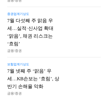
금융/증권
증권업계기상도
7월 다섯째 주 맑음 우
세…실적·신사업 확대
‘맑음’, 채권 리스크는
‘흐림’
금융/증권
보험업계기상도
7월 넷째 주 ‘맑음’ 우
세…KB손보는 ‘흐림’, 상
반기 손해율 악화
금융/증권