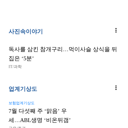
more_vert
사진속이야기
독사를 삼킨 참개구리…먹이사슬 상식을 뒤
집은 ‘5분’
IT/과학
more_vert
업계기상도
보험업계기상도
7월 다섯째 주 ‘맑음’ 우
세…ABL생명 ‘비온뒤갬’