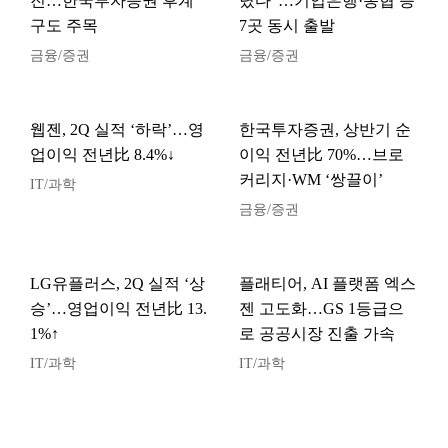
진…한국투자증권 후계
렸다”…기업은행·농협 등
구도 주목
7곳 동시 출발
금융/증권
금융/증권
웹젠, 2Q 실적 ‘하락’…영
한국투자증권, 상반기 순
업이익 전년比 8.4%↓
이익 전년比 70%…브로
커리지·WM ‘쌍끌이’
IT/과학
금융/증권
LG유플러스, 2Q 실적 ‘상
플래티어, AI 플랫폼 엑스
승’…영업이익 전년比 13.
젠 고도화…GS 1등급으
1%↑
로 공공시장 진출 가속
IT/과학
IT/과학