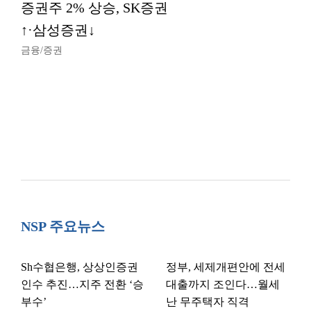
증권주 2% 상승, SK증권
↑·삼성증권↓
금융/증권
NSP 주요뉴스
Sh수협은행, 상상인증권
정부, 세제개편안에 전세
인수 추진…지주 전환 ‘승
대출까지 조인다…월세
부수’
난 무주택자 직격