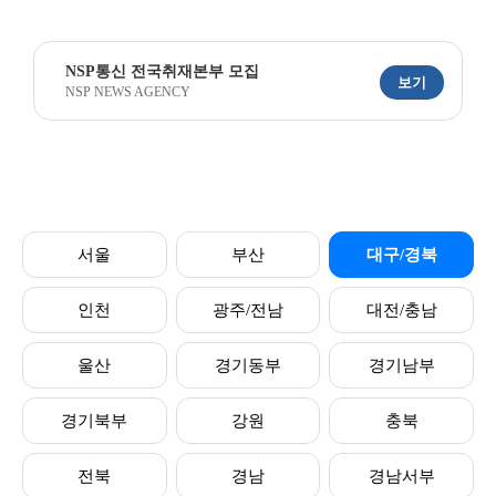
NSP통신 전국취재본부 모집
보기
NSP NEWS AGENCY
서울
부산
대구/경북
인천
광주/전남
대전/충남
울산
경기동부
경기남부
경기북부
강원
충북
전북
경남
경남서부