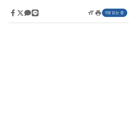
format_size
print
0명 읽는 중