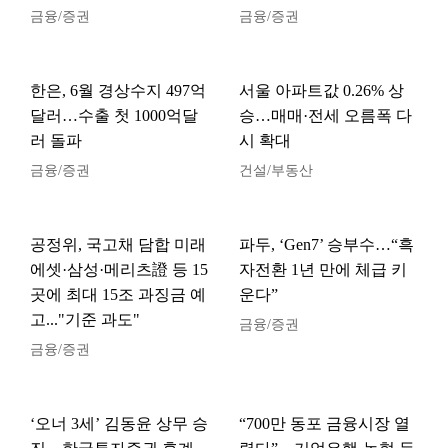
금융/증권
금융/증권
한은, 6월 경상수지 497억
서울 아파트값 0.26% 상
달러…수출 첫 1000억달
승…매매·전세 오름폭 다
러 돌파
시 확대
금융/증권
건설/부동산
공정위, 국고채 담합 미래
파두, ‘Gen7’ 승부수…“흑
에셋·삼성·메리츠證 등 15
자전환 1년 만에 체급 키
곳에 최대 15조 과징금 예
운다”
고..."기준 과도"
금융/증권
금융/증권
‘오너 3세’ 김동윤 상무 승
“700만 동포 금융시장 열