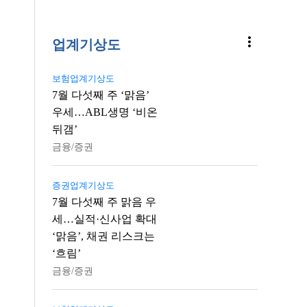
more_vert
업계기상도
보험업계기상도
7월 다섯째 주 ‘맑음’
우세…ABL생명 ‘비온
뒤갬’
금융/증권
증권업계기상도
7월 다섯째 주 맑음 우
세…실적·신사업 확대
‘맑음’, 채권 리스크는
‘흐림’
금융/증권