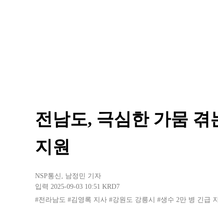
전남도, 극심한 가뭄 겪
지원
NSP통신
,
남정민 기자
입력 2025-09-03 10:51
KRD7
#전라남도
#김영록 지사
#강원도 강릉시
#생수 2만 병 긴급 