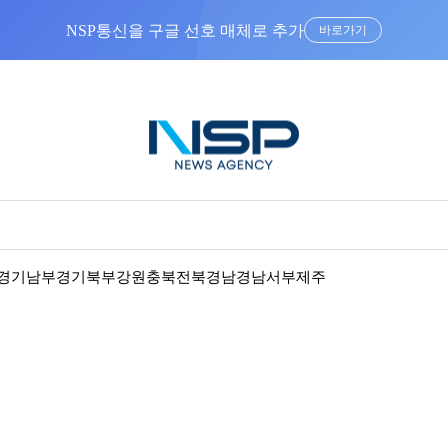
NSP통신을 구글 선호 매체로 추가
바로가기
경기남부
경기북부
강원
충북
전북
경남
경남서부
제주