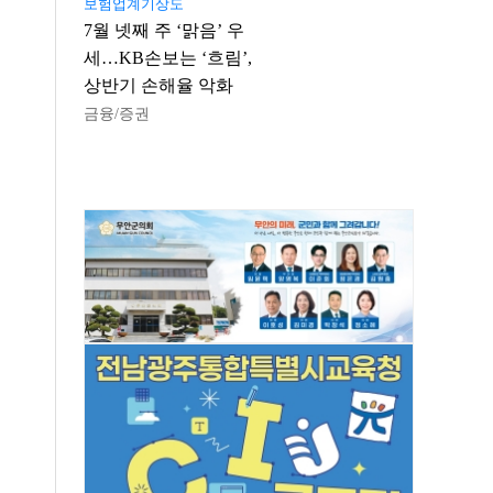
보험업계기상도
7월 넷째 주 ‘맑음’ 우
세…KB손보는 ‘흐림’,
상반기 손해율 악화
금융/증권