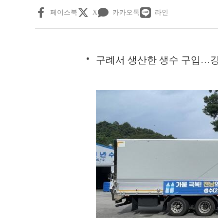
페이스북
X
카카오톡
라인
구례서 생산한 생수 구입…