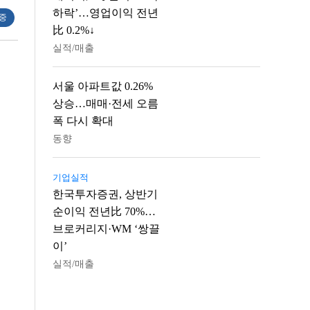
하락’…영업이익 전년
 중
比 0.2%↓
실적/매출
서울 아파트값 0.26%
상승…매매·전세 오름
폭 다시 확대
동향
기업실적
한국투자증권, 상반기
순이익 전년比 70%…
브로커리지·WM ‘쌍끌
이’
실적/매출