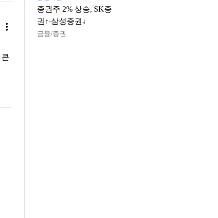
증권주 2% 상승, SK증
권↑·삼성증권↓
more_vert
금융/증권
 콘