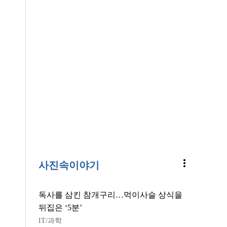
more_vert
사진속이야기
독사를 삼킨 참개구리…먹이사슬 상식을
뒤집은 ‘5분’
IT/과학