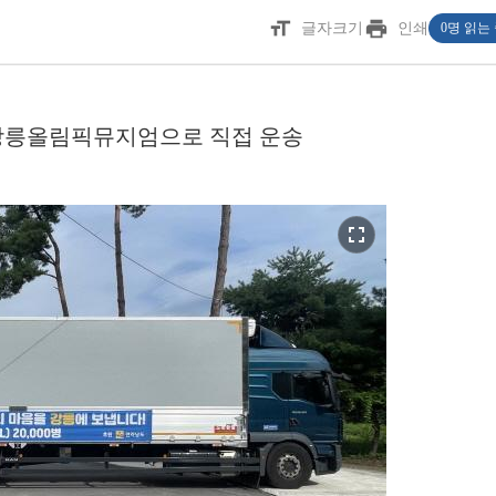
format_size
print
글자크기
인쇄
0명 읽는
강릉올림픽뮤지엄으로 직접 운송
fullscreen