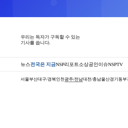
우리는 독자가 구독할 수 있는
기사를 씁니다.
뉴스
전국은 지금
NSP리포트
소상공인
이슈
NSPTV
서울
부산
대구/경북
인천
광주/전남
대전/충남
울산
경기동부