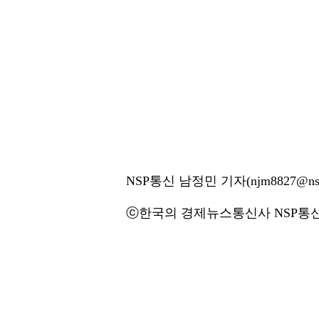
NSP통신 남정민 기자(njm8827@nsp
ⓒ한국의 경제뉴스통신사 NSP통신·