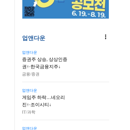
more_vert
업앤다운
업앤다운
증권주 상승, 상상인증
권↑·한국금융지주↓
금융/증권
업앤다운
게임주 하락…네오리
진↑·조이시티↓
IT/과학
업앤다운