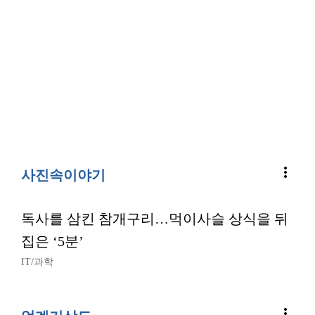
more_vert
사진속이야기
독사를 삼킨 참개구리…먹이사슬 상식을 뒤
집은 ‘5분’
IT/과학
more_vert