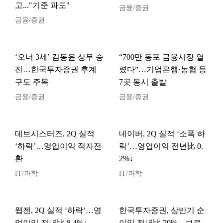
고..."기준 과도"
금융/증권
금융/증권
‘오너 3세’ 김동윤 상무 승
“700만 동포 금융시장 열
진…한국투자증권 후계
렸다”…기업은행·농협 등
구도 주목
7곳 동시 출발
금융/증권
금융/증권
데브시스터즈, 2Q 실적
네이버, 2Q 실적 ‘소폭 하
‘하락’…영업이익 적자전
락’…영업이익 전년比 0.
환
2%↓
IT/과학
IT/과학
웹젠, 2Q 실적 ‘하락’…영
한국투자증권, 상반기 순
업이익 전년比 8.4%↓
이익 전년比 70%…브로