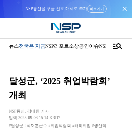
close
NSP통신을 구글 선호 매체로 추가
바로가기
manage_search
뉴스
전국은 지금
NSP리포트
소상공인
이슈
NSPTV
달성군, ‘2025 취업박람회’
개최
NSP통신
,
김대원 기자
입력 2025-09-03 15:14
KRD7
#달성군
#최재훈군수
#취업박람회
#해외취업
#생산직