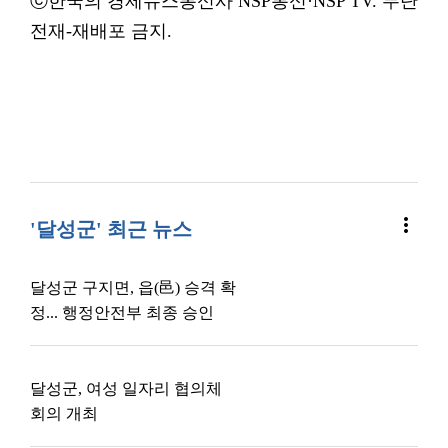
ⓒ한국의 경제뉴스통신사 NSP통신·NSP TV. 무단
전재-재배포 금지.
more_vert
'달성군' 최근 뉴스
달성군 구지면, 읍(邑) 승격 확
정... 행정안전부 최종 승인
달성군, 여성 일자리 협의체
회의 개최