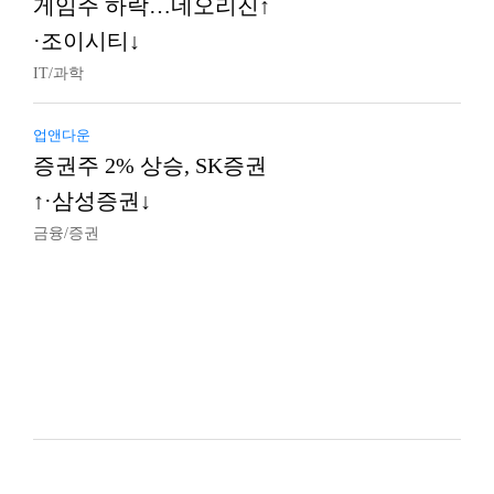
게임주 하락…네오리진↑
·조이시티↓
IT/과학
업앤다운
증권주 2% 상승, SK증권
↑·삼성증권↓
금융/증권