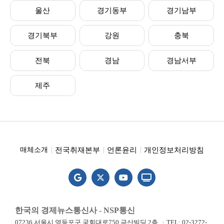
울산
경기동부
경기남부
경기북부
강원
충북
전북
경남
경남서부
제주
전국취재본부
언론윤리
개인정보처리방침
매체소개
한국의 경제뉴스통신사 - NSP통신
07236 서울시 영등포구 국회대로750 금산빌딩 2층
TEL: 02-3272-