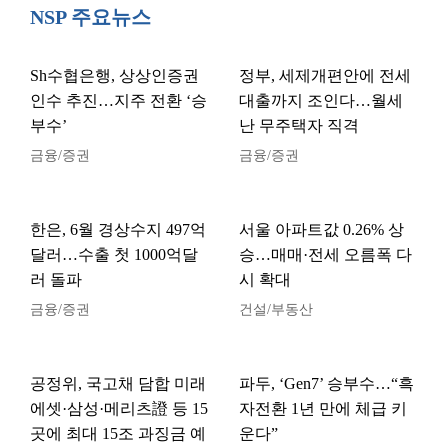
NSP 주요뉴스
Sh수협은행, 상상인증권
정부, 세제개편안에 전세
인수 추진…지주 전환 ‘승
대출까지 조인다…월세
부수’
난 무주택자 직격
금융/증권
금융/증권
한은, 6월 경상수지 497억
서울 아파트값 0.26% 상
달러…수출 첫 1000억달
승…매매·전세 오름폭 다
러 돌파
시 확대
금융/증권
건설/부동산
공정위, 국고채 담합 미래
파두, ‘Gen7’ 승부수…“흑
에셋·삼성·메리츠證 등 15
자전환 1년 만에 체급 키
곳에 최대 15조 과징금 예
운다”