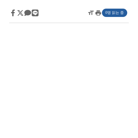
format_size
print
0명 읽는 중