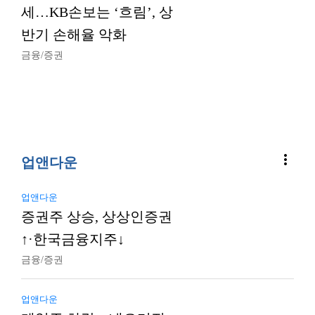
세…KB손보는 ‘흐림’, 상
반기 손해율 악화
금융/증권
more_vert
업앤다운
업앤다운
증권주 상승, 상상인증권
↑·한국금융지주↓
금융/증권
업앤다운