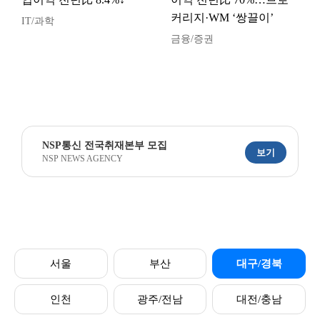
커리지·WM ‘쌍끌이’
IT/과학
금융/증권
NSP통신 전국취재본부 모집
보기
NSP NEWS AGENCY
서울
부산
대구/경북
인천
광주/전남
대전/충남