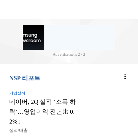
Advertisement
2 / 2
more_vert
NSP 리포트
기업실적
네이버, 2Q 실적 ‘소폭 하
락’…영업이익 전년比 0.
2%↓
실적/매출