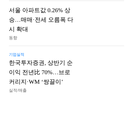
서울 아파트값 0.26% 상
승…매매·전세 오름폭 다
시 확대
동향
기업실적
한국투자증권, 상반기 순
이익 전년比 70%…브로
커리지·WM ‘쌍끌이’
실적/매출