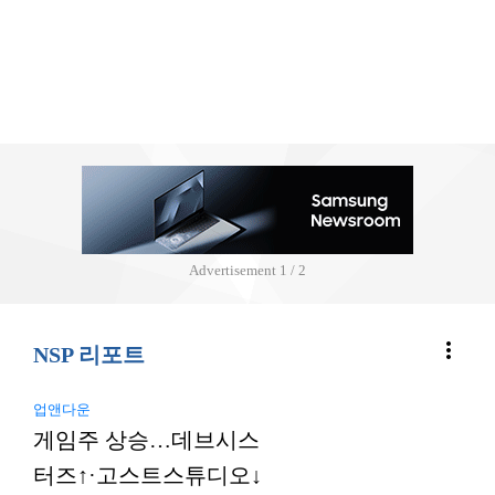
Advertisement
2 / 2
more_vert
NSP 리포트
업앤다운
게임주 상승…데브시스
터즈↑·고스트스튜디오↓