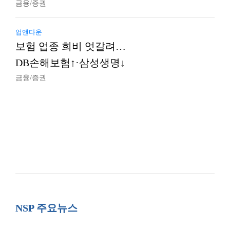
금융/증권
업앤다운
보험 업종 희비 엇갈려…
DB손해보험↑·삼성생명↓
금융/증권
NSP 주요뉴스