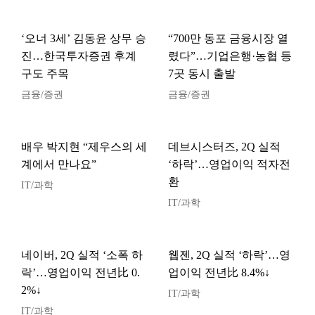
‘오너 3세’ 김동윤 상무 승
“700만 동포 금융시장 열
진…한국투자증권 후계
렸다”…기업은행·농협 등
구도 주목
7곳 동시 출발
금융/증권
금융/증권
배우 박지현 “제우스의 세
데브시스터즈, 2Q 실적
계에서 만나요”
‘하락’…영업이익 적자전
환
IT/과학
IT/과학
네이버, 2Q 실적 ‘소폭 하
웹젠, 2Q 실적 ‘하락’…영
락’…영업이익 전년比 0.
업이익 전년比 8.4%↓
2%↓
IT/과학
IT/과학