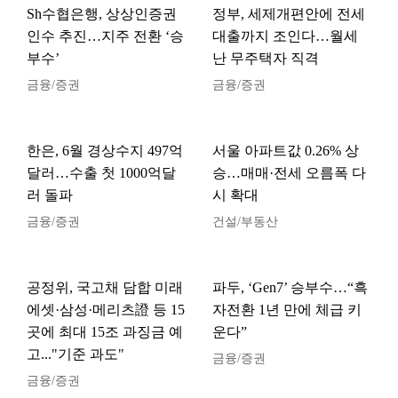
Sh수협은행, 상상인증권
정부, 세제개편안에 전세
인수 추진…지주 전환 ‘승
대출까지 조인다…월세
부수’
난 무주택자 직격
금융/증권
금융/증권
한은, 6월 경상수지 497억
서울 아파트값 0.26% 상
달러…수출 첫 1000억달
승…매매·전세 오름폭 다
러 돌파
시 확대
금융/증권
건설/부동산
공정위, 국고채 담합 미래
파두, ‘Gen7’ 승부수…“흑
에셋·삼성·메리츠證 등 15
자전환 1년 만에 체급 키
곳에 최대 15조 과징금 예
운다”
고..."기준 과도"
금융/증권
금융/증권