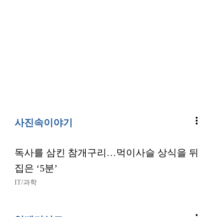
more_vert
사진속이야기
독사를 삼킨 참개구리…먹이사슬 상식을 뒤
집은 ‘5분’
IT/과학