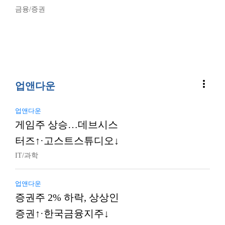
금융/증권
more_vert
업앤다운
업앤다운
게임주 상승…데브시스
터즈↑·고스트스튜디오↓
IT/과학
업앤다운
증권주 2% 하락, 상상인
증권↑·한국금융지주↓