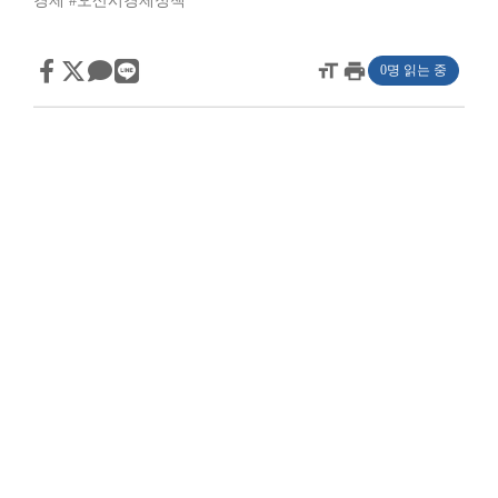
경제
#오산시경제정책
format_size
print
0명 읽는 중