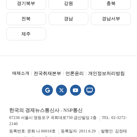
경기북부
강원
충북
전북
경남
경남서부
제주
전국취재본부
언론윤리
개인정보처리방침
매체소개
한국의 경제뉴스통신사 - NSP통신
07236 서울시 영등포구 국회대로750 금산빌딩 2층
TEL: 02-3272-
2140
등록번호: 문화 나 00018호
등록일자: 2011.6.29
발행인: 김정태