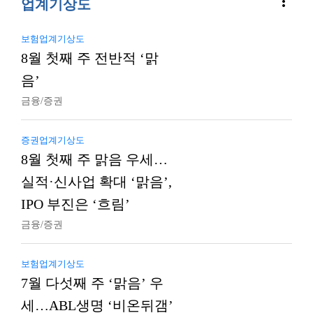
more_vert
업계기상도
보험업계기상도
8월 첫째 주 전반적 ‘맑
음’
금융/증권
증권업계기상도
8월 첫째 주 맑음 우세…
실적·신사업 확대 ‘맑음’,
IPO 부진은 ‘흐림’
금융/증권
보험업계기상도
7월 다섯째 주 ‘맑음’ 우
세…ABL생명 ‘비온뒤갬’