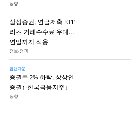
동향
삼성증권, 연금저축 ETF·
리츠 거래수수료 우대…
연말까지 적용
정보/정책
업앤다운
증권주 2% 하락, 상상인
증권↑·한국금융지주↓
동향