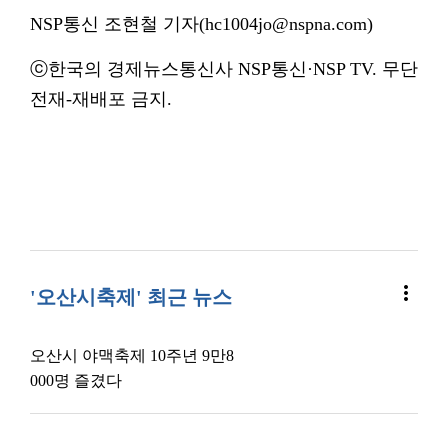
NSP통신 조현철 기자(hc1004jo@nspna.com)
ⓒ한국의 경제뉴스통신사 NSP통신·NSP TV. 무단
전재-재배포 금지.
more_vert
'오산시축제' 최근 뉴스
오산시 야맥축제 10주년 9만8
000명 즐겼다