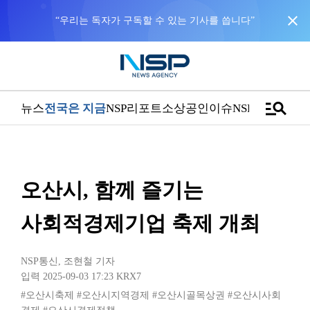
close
“우리는 독자가 구독할 수 있는 기사를 씁니다”
manage_search
뉴스
전국은 지금
NSP리포트
소상공인
이슈
NSPTV
오산시, 함께 즐기는
사회적경제기업 축제 개최
NSP통신
,
조현철 기자
입력 2025-09-03 17:23
KRX7
#오산시축제
#오산시지역경제
#오산시골목상권
#오산시사회