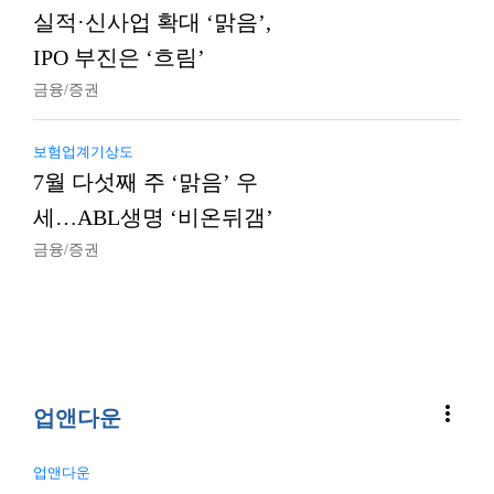
실적·신사업 확대 ‘맑음’,
IPO 부진은 ‘흐림’
금융/증권
보험업계기상도
7월 다섯째 주 ‘맑음’ 우
세…ABL생명 ‘비온뒤갬’
금융/증권
more_vert
업앤다운
업앤다운