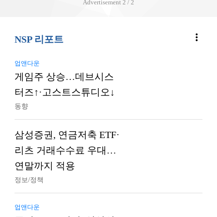
Advertisement
2 / 2
more_vert
NSP 리포트
업앤다운
게임주 상승…데브시스
터즈↑·고스트스튜디오↓
동향
삼성증권, 연금저축 ETF·
리츠 거래수수료 우대…
연말까지 적용
정보/정책
업앤다운