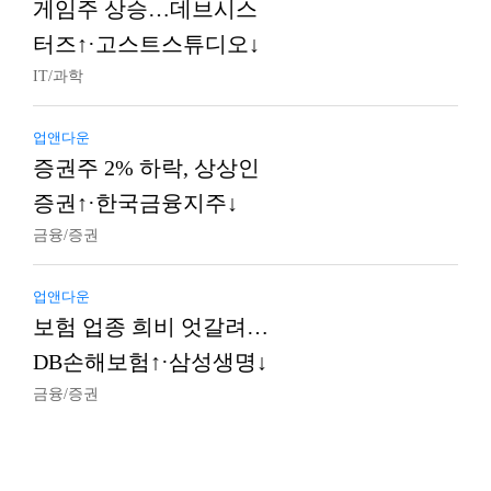
게임주 상승…데브시스
터즈↑·고스트스튜디오↓
IT/과학
업앤다운
증권주 2% 하락, 상상인
증권↑·한국금융지주↓
금융/증권
업앤다운
보험 업종 희비 엇갈려…
DB손해보험↑·삼성생명↓
금융/증권