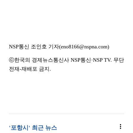
NSP통신 조인호 기자(eno8166@nspna.com)
ⓒ한국의 경제뉴스통신사 NSP통신·NSP TV. 무단
전재-재배포 금지.
more_vert
'포항시' 최근 뉴스