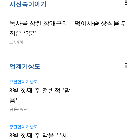
more_vert
사진속이야기
독사를 삼킨 참개구리…먹이사슬 상식을 뒤
집은 ‘5분’
IT/과학
more_vert
업계기상도
보험업계기상도
8월 첫째 주 전반적 ‘맑
음’
금융/증권
증권업계기상도
8월 첫째 주 맑음 우세…