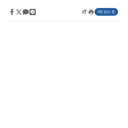
format_size
print
0명 읽는 중