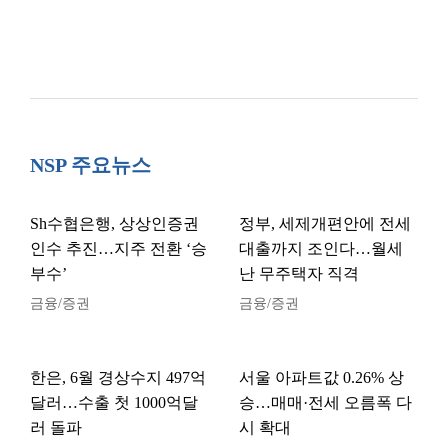
NSP 주요뉴스
Sh수협은행, 상상인증권
정부, 세제개편안에 전세
인수 추진…지주 전환 ‘승
대출까지 조인다…월세
부수’
난 무주택자 직격
금융/증권
금융/증권
한은, 6월 경상수지 497억
서울 아파트값 0.26% 상
달러…수출 첫 1000억달
승…매매·전세 오름폭 다
러 돌파
시 확대