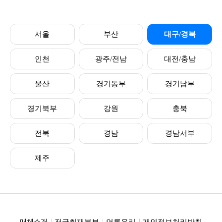
서울
부산
대구/경북
인천
광주/전남
대전/충남
울산
경기동부
경기남부
경기북부
강원
충북
전북
경남
경남서부
제주
전국취재본부
언론윤리
개인정보처리방침
매체소개