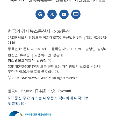
한국의 경제뉴스통신사 - NSP통신
07236 서울시 영등포구 국회대로750 금산빌딩 2층
TEL: 02-3272-
2140
등록번호: 문화 나 00018호
등록일자: 2011.6.29
발행인: 김정태
편집인: 류수운
고충처리인: 강은태
청소년보호책임자: 김승철
launch
NSP NEWS·NSP TV의 모든 콘텐츠는 저작권법의 보호를 받는바,
무단 전재.복사.배포를 금지합니다.
ⓒ 2006. NSP NEWS AGENCY. All rights reserved.
한국어
English
日本語
中文
Русский
NSP통신 주요 뉴스는 다우존스 팩티바에 다국어로
제공됩니다.