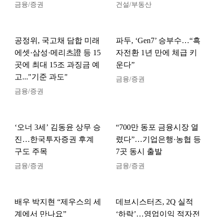
금융/증권
건설/부동산
공정위, 국고채 담합 미래
파두, ‘Gen7’ 승부수…“흑
에셋·삼성·메리츠證 등 15
자전환 1년 만에 체급 키
곳에 최대 15조 과징금 예
운다”
고..."기준 과도"
금융/증권
금융/증권
‘오너 3세’ 김동윤 상무 승
“700만 동포 금융시장 열
진…한국투자증권 후계
렸다”…기업은행·농협 등
구도 주목
7곳 동시 출발
금융/증권
금융/증권
배우 박지현 “제우스의 세
데브시스터즈, 2Q 실적
계에서 만나요”
‘하락’…영업이익 적자전