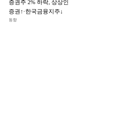
증권주 2% 하락, 상상인
증권↑·한국금융지주↓
동향