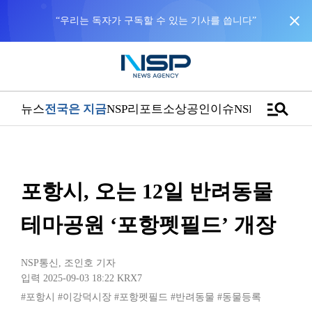
close
“우리는 독자가 구독할 수 있는 기사를 씁니다”
manage_search
뉴스
전국은 지금
NSP리포트
소상공인
이슈
NSPTV
포항시, 오는 12일 반려동물
테마공원 ‘포항펫필드’ 개장
NSP통신
,
조인호 기자
입력 2025-09-03 18:22
KRX7
#포항시
#이강덕시장
#포항펫필드
#반려동물
#동물등록