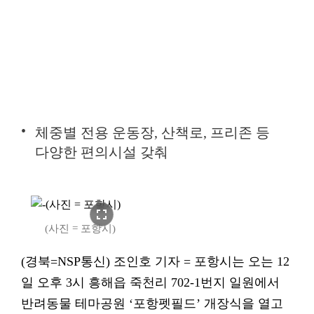
체중별 전용 운동장, 산책로, 프리존 등
다양한 편의시설 갖춰
fullscreen
(사진 = 포항시)
(경북=NSP통신) 조인호 기자 = 포항시는 오는 12
일 오후 3시 흥해읍 죽천리 702-1번지 일원에서
반려동물 테마공원 ‘포항펫필드’ 개장식을 열고