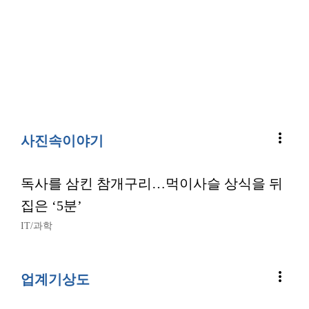
more_vert
사진속이야기
독사를 삼킨 참개구리…먹이사슬 상식을 뒤
집은 ‘5분’
IT/과학
more_vert
업계기상도