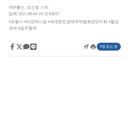
NSP통신
,
조인호 기자
입력 2025-09-04 18:32
KRX7
#포항시
#이강덕시장
#세계한인경제무역협회런던지회
#철강
관세
#업무협약
format_size
print
0명 읽는 중