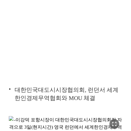
대한민국대도시시장협의회, 런던서 세계
한인경제무역협회와 MOU 체결
fullscreen