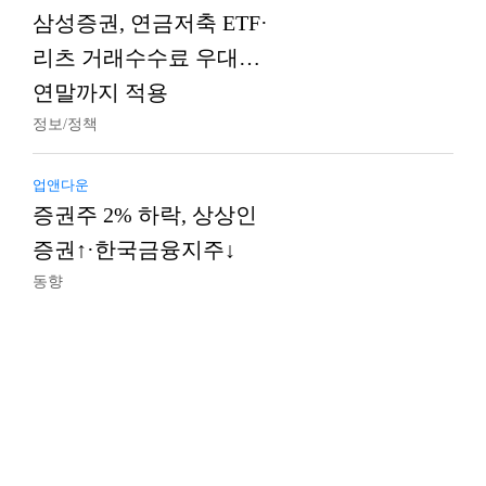
삼성증권, 연금저축 ETF·
리츠 거래수수료 우대…
연말까지 적용
정보/정책
업앤다운
증권주 2% 하락, 상상인
증권↑·한국금융지주↓
동향