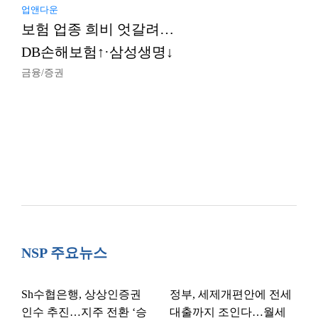
업앤다운
보험 업종 희비 엇갈려…
DB손해보험↑·삼성생명↓
금융/증권
NSP 주요뉴스
Sh수협은행, 상상인증권
정부, 세제개편안에 전세
인수 추진…지주 전환 ‘승
대출까지 조인다…월세