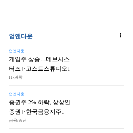
more_vert
업앤다운
업앤다운
게임주 상승…데브시스
터즈↑·고스트스튜디오↓
IT/과학
업앤다운
증권주 2% 하락, 상상인
증권↑·한국금융지주↓
금융/증권