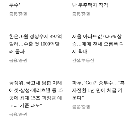
부수’
난 무주택자 직격
금융/증권
금융/증권
한은, 6월 경상수지 497억
서울 아파트값 0.26% 상
달러…수출 첫 1000억달
승…매매·전세 오름폭 다
러 돌파
시 확대
금융/증권
건설/부동산
공정위, 국고채 담합 미래
파두, ‘Gen7’ 승부수…“흑
에셋·삼성·메리츠證 등 15
자전환 1년 만에 체급 키
곳에 최대 15조 과징금 예
운다”
고..."기준 과도"
금융/증권
금융/증권