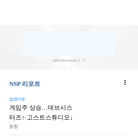
Advertisement
2 / 2
more_vert
NSP 리포트
업앤다운
게임주 상승…데브시스
터즈↑·고스트스튜디오↓
동향