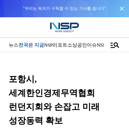
close
manage_search
뉴스
전국은 지금
NSP리포트
소상공인
이슈
NSPTV
포항시,
세계한인경제무역협회
런던지회와 손잡고 미래
성장동력 확보