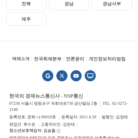
전북
경남
경남서부
제주
전국취재본부
언론윤리
개인정보처리방침
매체소개
한국의 경제뉴스통신사 - NSP통신
07236 서울시 영등포구 국회대로750 금산빌딩 2층
TEL: 02-3272-
2140
등록번호: 문화 나 00018호
등록일자: 2011.6.29
발행인: 김정태
편집인: 류수운
고충처리인: 강은태
청소년보호책임자: 김승철
launch
NSP NEWS·NSP TV의 모든 콘텐츠는 저작권법의 보호를 받는바,