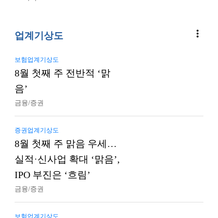
more_vert
업계기상도
보험업계기상도
8월 첫째 주 전반적 ‘맑
음’
금융/증권
증권업계기상도
8월 첫째 주 맑음 우세…
실적·신사업 확대 ‘맑음’,
IPO 부진은 ‘흐림’
금융/증권
보험업계기상도