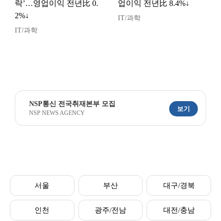
락’…영업이익 전년比 0.
업이익 전년比 8.4%↓
2%↓
IT/과학
IT/과학
NSP통신 전국취재본부 모집
보기
NSP NEWS AGENCY
서울
부산
대구/경북
인천
광주/전남
대전/충남