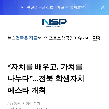
close
NSP통신을 구글 선호 매체로 추가
바로가기
manage_search
뉴스
전국은 지금
NSP리포트
소상공인
이슈
NSPTV
“자치를 배우고, 가치를
나누다”...전북 학생자치
페스타 개최
NSP통신
,
김광석 기자
입력 2025-11-05 17:37
KRX7