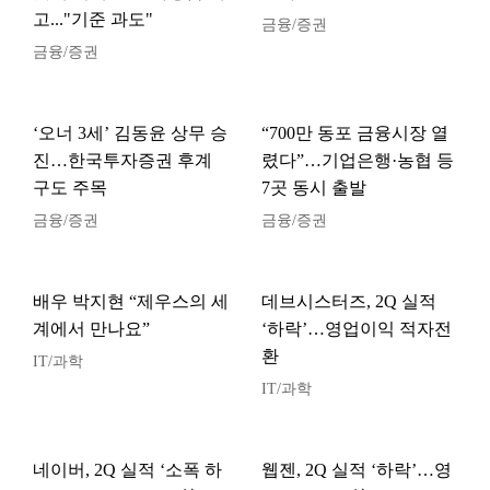
고..."기준 과도"
금융/증권
금융/증권
‘오너 3세’ 김동윤 상무 승
“700만 동포 금융시장 열
진…한국투자증권 후계
렸다”…기업은행·농협 등
구도 주목
7곳 동시 출발
금융/증권
금융/증권
배우 박지현 “제우스의 세
데브시스터즈, 2Q 실적
계에서 만나요”
‘하락’…영업이익 적자전
환
IT/과학
IT/과학
네이버, 2Q 실적 ‘소폭 하
웹젠, 2Q 실적 ‘하락’…영