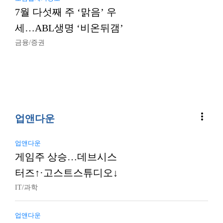
7월 다섯째 주 ‘맑음’ 우
세…ABL생명 ‘비온뒤갬’
금융/증권
more_vert
업앤다운
업앤다운
게임주 상승…데브시스
터즈↑·고스트스튜디오↓
IT/과학
업앤다운