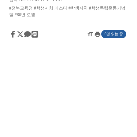
#전북교육청
#학생자치 페스타
#학생자치
#학생독립운동기념
일
#80년 오월
format_size
print
0명 읽는 중