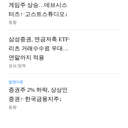
게임주 상승…데브시스
터즈↑·고스트스튜디오↓
동향
삼성증권, 연금저축 ETF·
리츠 거래수수료 우대…
연말까지 적용
정보/정책
업앤다운
증권주 2% 하락, 상상인
증권↑·한국금융지주↓
동향