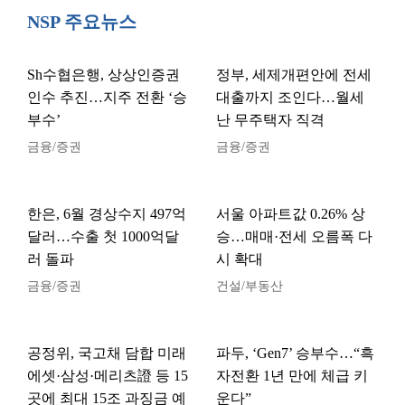
NSP 주요뉴스
Sh수협은행, 상상인증권
정부, 세제개편안에 전세
인수 추진…지주 전환 ‘승
대출까지 조인다…월세
부수’
난 무주택자 직격
금융/증권
금융/증권
한은, 6월 경상수지 497억
서울 아파트값 0.26% 상
달러…수출 첫 1000억달
승…매매·전세 오름폭 다
러 돌파
시 확대
금융/증권
건설/부동산
공정위, 국고채 담합 미래
파두, ‘Gen7’ 승부수…“흑
에셋·삼성·메리츠證 등 15
자전환 1년 만에 체급 키
곳에 최대 15조 과징금 예
운다”