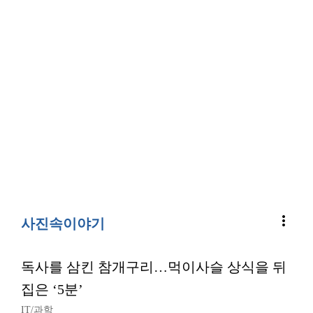
more_vert
사진속이야기
독사를 삼킨 참개구리…먹이사슬 상식을 뒤
집은 ‘5분’
IT/과학