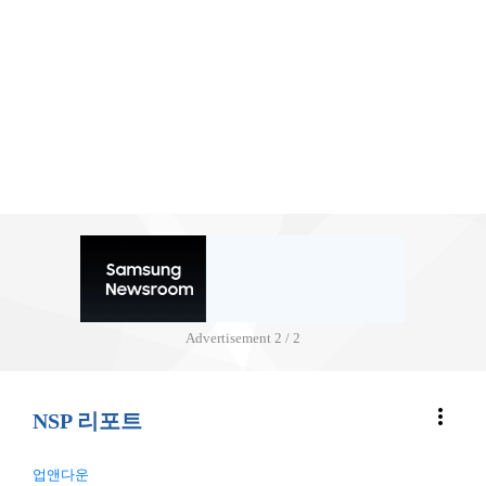
Advertisement
2 / 2
more_vert
NSP 리포트
업앤다운