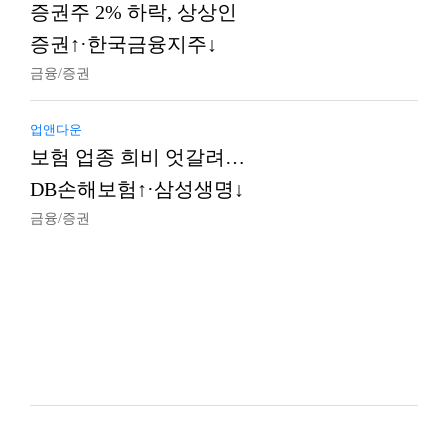
증권주 2% 하락, 상상인
증권↑·한국금융지주↓
금융/증권
업앤다운
보험 업종 희비 엇갈려…
DB손해보험↑·삼성생명↓
금융/증권