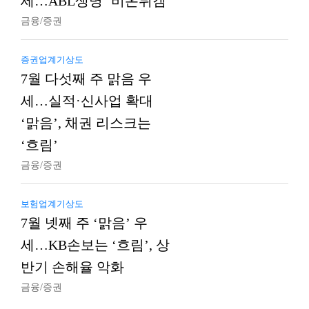
세…ABL생명 ‘비온뒤갬’
금융/증권
증권업계기상도
7월 다섯째 주 맑음 우
세…실적·신사업 확대
‘맑음’, 채권 리스크는
‘흐림’
금융/증권
보험업계기상도
7월 넷째 주 ‘맑음’ 우
세…KB손보는 ‘흐림’, 상
반기 손해율 악화
금융/증권