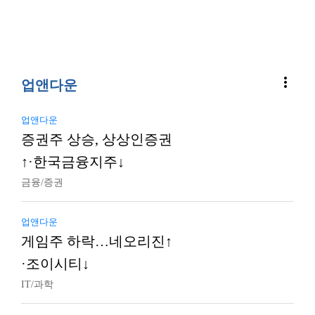
more_vert
업앤다운
업앤다운
증권주 상승, 상상인증권
↑·한국금융지주↓
금융/증권
업앤다운
게임주 하락…네오리진↑
·조이시티↓
IT/과학