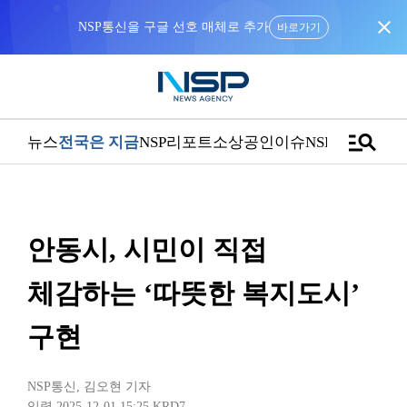
close
바로가기
manage_search
뉴스
전국은 지금
NSP리포트
소상공인
이슈
NSPTV
안동시, 시민이 직접
체감하는 ‘따뜻한 복지도시’
구현
NSP통신
,
김오현 기자
입력 2025-12-01 15:25
KRD7