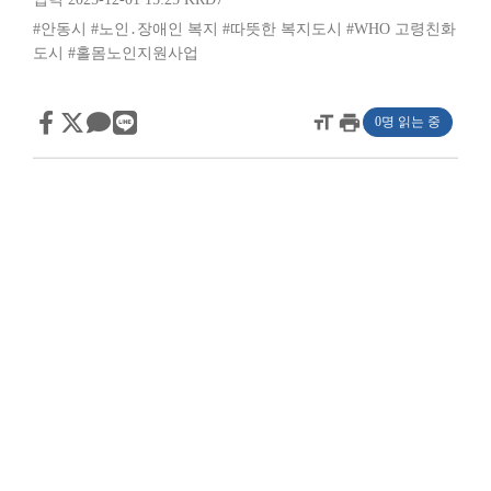
#안동시
#노인․장애인 복지
#따뜻한 복지도시
#WHO 고령친화
도시
#홀몸노인지원사업
format_size
print
0명 읽는 중