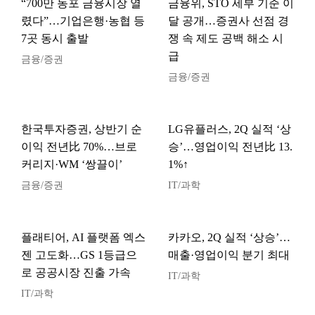
“700만 동포 금융시장 열
금융위, STO 세부 기준 이
렸다”…기업은행·농협 등
달 공개…증권사 선점 경
7곳 동시 출발
쟁 속 제도 공백 해소 시
급
금융/증권
금융/증권
한국투자증권, 상반기 순
LG유플러스, 2Q 실적 ‘상
이익 전년比 70%…브로
승’…영업이익 전년比 13.
커리지·WM ‘쌍끌이’
1%↑
금융/증권
IT/과학
플래티어, AI 플랫폼 엑스
카카오, 2Q 실적 ‘상승’…
젠 고도화…GS 1등급으
매출·영업이익 분기 최대
로 공공시장 진출 가속
IT/과학
IT/과학