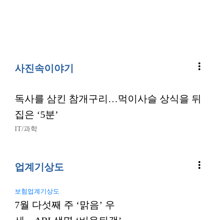
more_vert
사진속이야기
독사를 삼킨 참개구리…먹이사슬 상식을 뒤
집은 ‘5분’
IT/과학
more_vert
업계기상도
보험업계기상도
7월 다섯째 주 ‘맑음’ 우