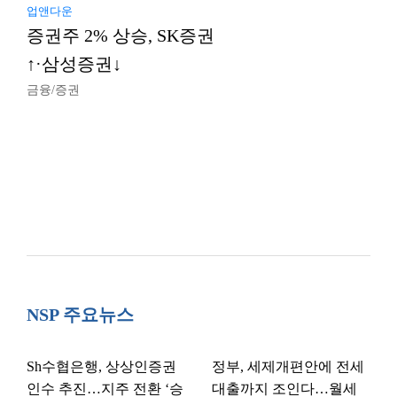
업앤다운
증권주 2% 상승, SK증권
↑·삼성증권↓
금융/증권
NSP 주요뉴스
Sh수협은행, 상상인증권
정부, 세제개편안에 전세
인수 추진…지주 전환 ‘승
대출까지 조인다…월세