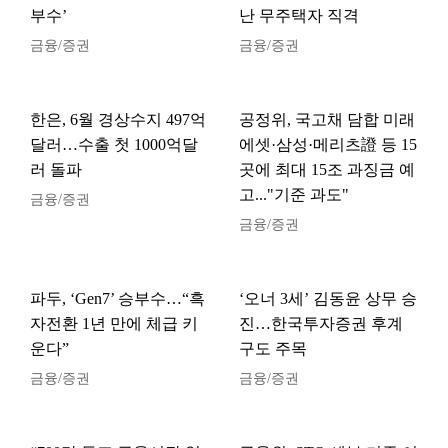
부수’
난 무주택자 직격
금융/증권
금융/증권
한은, 6월 경상수지 497억
공정위, 국고채 담합 미래
달러…수출 첫 1000억달
에셋·삼성·메리츠證 등 15
러 돌파
곳에 최대 15조 과징금 예
고..."기준 과도"
금융/증권
금융/증권
파두, ‘Gen7’ 승부수…“흑
‘오너 3세’ 김동윤 상무 승
자전환 1년 만에 체급 키
진…한국투자증권 후계
운다”
구도 주목
금융/증권
금융/증권