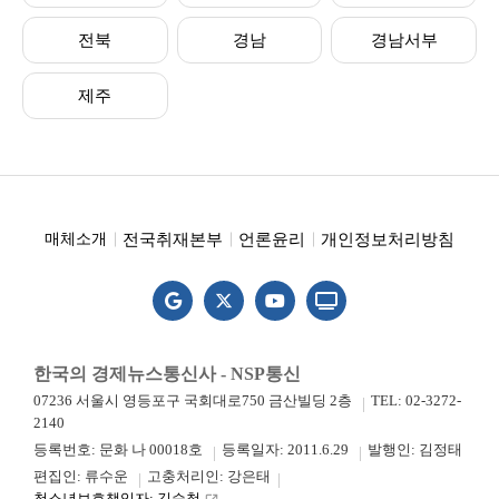
전북
경남
경남서부
제주
전국취재본부
언론윤리
개인정보처리방침
매체소개
한국의 경제뉴스통신사 - NSP통신
07236 서울시 영등포구 국회대로750 금산빌딩 2층
TEL: 02-3272-
2140
등록번호: 문화 나 00018호
등록일자: 2011.6.29
발행인: 김정태
편집인: 류수운
고충처리인: 강은태
청소년보호책임자: 김승철