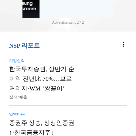
Advertisement
2 / 2
more_vert
NSP 리포트
기업실적
한국투자증권, 상반기 순
이익 전년比 70%…브로
커리지·WM ‘쌍끌이’
실적/매출
업앤다운
증권주 상승, 상상인증권
↑·한국금융지주↓