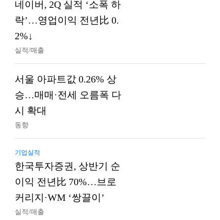
네이버, 2Q 실적 ‘소폭 하
락’…영업이익 전년比 0.
2%↓
실적/매출
서울 아파트값 0.26% 상
승…매매·전세 오름폭 다
시 확대
동향
기업실적
한국투자증권, 상반기 순
이익 전년比 70%…브로
커리지·WM ‘쌍끌이’
실적/매출