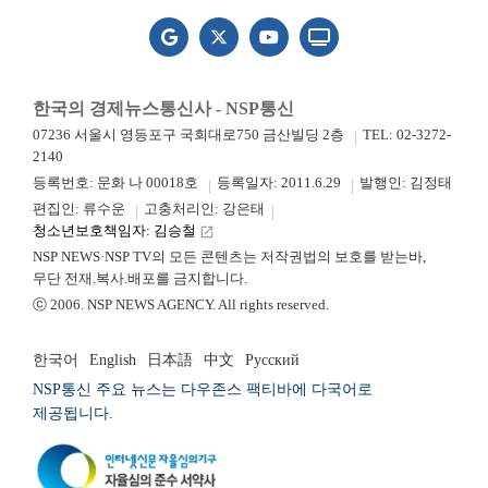
한국의 경제뉴스통신사 - NSP통신
07236 서울시 영등포구 국회대로750 금산빌딩 2층
TEL: 02-3272-
2140
등록번호: 문화 나 00018호
등록일자: 2011.6.29
발행인: 김정태
편집인: 류수운
고충처리인: 강은태
청소년보호책임자: 김승철
launch
NSP NEWS·NSP TV의 모든 콘텐츠는 저작권법의 보호를 받는바,
무단 전재.복사.배포를 금지합니다.
ⓒ 2006. NSP NEWS AGENCY. All rights reserved.
한국어
English
日本語
中文
Русский
NSP통신 주요 뉴스는 다우존스 팩티바에 다국어로
제공됩니다.