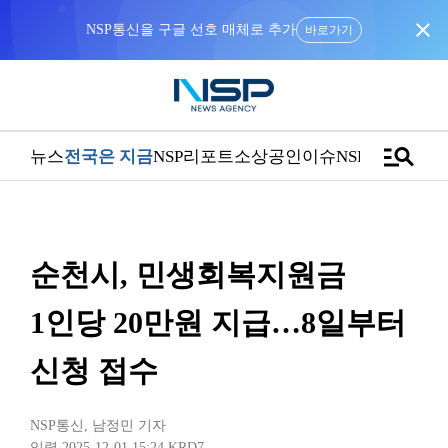
close
NSP통신을 구글 선호 매체로 추가
바로가기
manage_search
뉴스
전국은 지금
NSP리포트
소상공인
이슈
NSPTV
순천시, 민생회복지원금
1인당 20만원 지급…8일부터
신청 접수
NSP통신
,
남정민 기자
입력 2025-12-01 15:24
KRD7