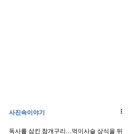
more_vert
사진속이야기
독사를 삼킨 참개구리…먹이사슬 상식을 뒤