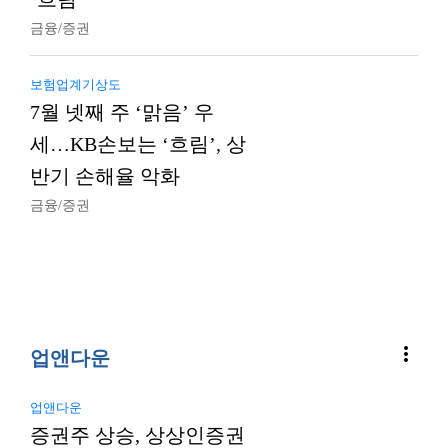
금융/증권
보험업계기상도
7월 넷째 주 ‘맑음’ 우
세…KB손보는 ‘흐림’, 상
반기 손해율 악화
금융/증권
more_vert
업앤다운
업앤다운
증권주 상승, 상상인증권