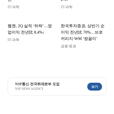
IT/과학
IT/과학
웹젠, 2Q 실적 ‘하락’…영
한국투자증권, 상반기 순
업이익 전년比 8.4%↓
이익 전년比 70%…브로
커리지·WM ‘쌍끌이’
IT/과학
금융/증권
NSP통신 전국취재본부 모집
보기
NSP NEWS AGENCY