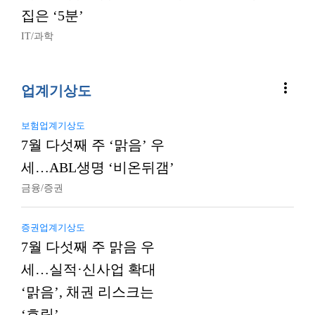
집은 ‘5분’
IT/과학
more_vert
업계기상도
보험업계기상도
7월 다섯째 주 ‘맑음’ 우
세…ABL생명 ‘비온뒤갬’
금융/증권
증권업계기상도
7월 다섯째 주 맑음 우
세…실적·신사업 확대
‘맑음’, 채권 리스크는
‘흐림’