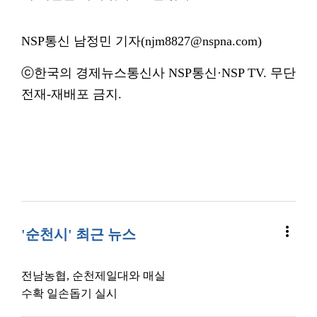
NSP통신 남정민 기자(njm8827@nspna.com)
ⓒ한국의 경제뉴스통신사 NSP통신·NSP TV. 무단
전재-재배포 금지.
more_vert
'순천시' 최근 뉴스
전남농협, 순천제일대와 매실
수확 일손돕기 실시