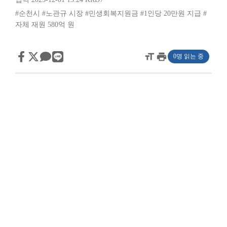
#순천시
#노관규 시장
#민생회복지원금
#1인당 20만원 지급
#
자체 재원 580억 원
format_size
print
0명 읽는 중