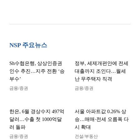
NSP 주요뉴스
Sh수협은행, 상상인증권
정부, 세제개편안에 전세
인수 추진…지주 전환 ‘승
대출까지 조인다…월세
부수’
난 무주택자 직격
금융/증권
금융/증권
한은, 6월 경상수지 497억
서울 아파트값 0.26% 상
달러…수출 첫 1000억달
승…매매·전세 오름폭 다
러 돌파
시 확대
금융/증권
건설/부동산