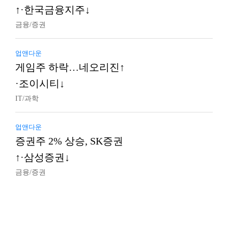
↑·한국금융지주↓
금융/증권
업앤다운
게임주 하락…네오리진↑
·조이시티↓
IT/과학
업앤다운
증권주 2% 상승, SK증권
↑·삼성증권↓
금융/증권