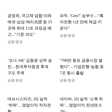
공정위, 국고채 담합 미래
파두, ‘Gen7’ 승부수…“흑
에셋·삼성·메리츠證 등 15
자전환 1년 만에 체급 키
곳에 최대 15조 과징금 예
운다”
고..."기준 과도"
금융/증권
금융/증권
‘오너 3세’ 김동윤 상무 승
“700만 동포 금융시장 열
진…한국투자증권 후계
렸다”…기업은행·농협 등
구도 주목
7곳 동시 출발
금융/증권
금융/증권
데브시스터즈, 2Q 실적
네이버, 2Q 실적 ‘소폭 하
‘하락’…영업이익 적자전
락’…영업이익 전년比 0.
환
2%↓