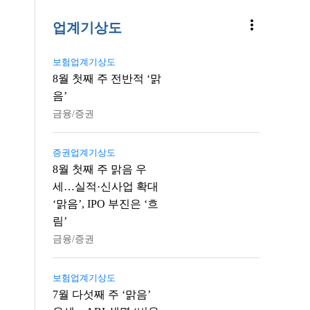
more_vert
업계기상도
보험업계기상도
8월 첫째 주 전반적 ‘맑
음’
금융/증권
증권업계기상도
8월 첫째 주 맑음 우
세…실적·신사업 확대
‘맑음’, IPO 부진은 ‘흐
림’
금융/증권
보험업계기상도
7월 다섯째 주 ‘맑음’