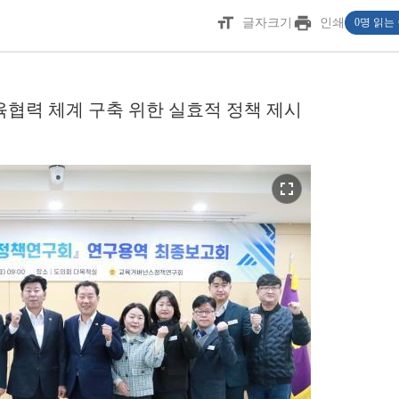
format_size
print
글자크기
인쇄
0명 읽는
육협력 체계 구축 위한 실효적 정책 제시
fullscreen