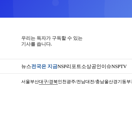
우리는 독자가 구독할 수 있는
기사를 씁니다.
뉴스
전국은 지금
NSP리포트
소상공인
이슈
NSPTV
서울
부산
대구/경북
인천
광주/전남
대전/충남
울산
경기동부