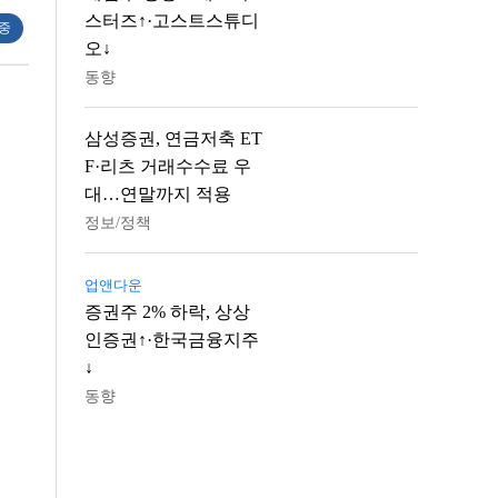
스터즈↑·고스트스튜디
 중
오↓
동향
삼성증권, 연금저축 ET
F·리츠 거래수수료 우
대…연말까지 적용
정보/정책
업앤다운
증권주 2% 하락, 상상
인증권↑·한국금융지주
↓
동향