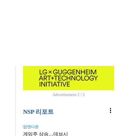
Advertisement
2 / 2
more_vert
NSP 리포트
업앤다운
게임주 상승…데브시