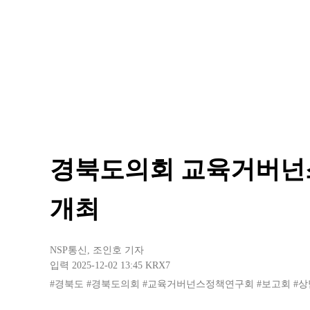
경북도의회 교육거버넌
개최
NSP통신
,
조인호 기자
입력 2025-12-02 13:45
KRX7
#경북도
#경북도의회
#교육거버넌스정책연구회
#보고회
#