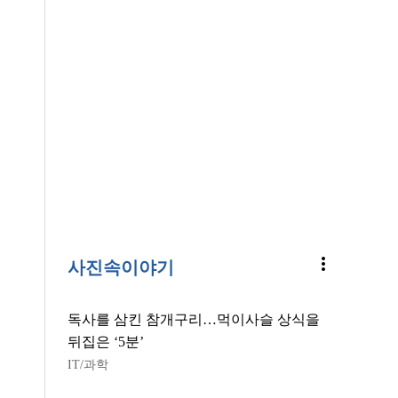
more_vert
사진속이야기
독사를 삼킨 참개구리…먹이사슬 상식을
뒤집은 ‘5분’
IT/과학