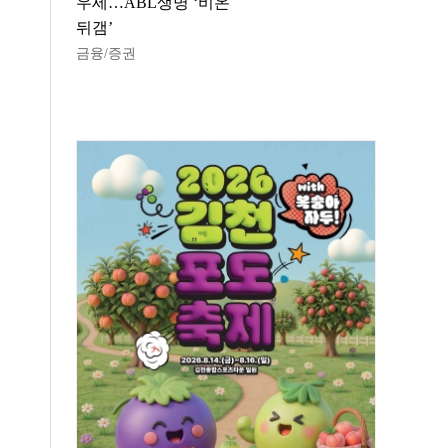
우세…ABL생명 ‘비온
뒤갬’
금융/증권