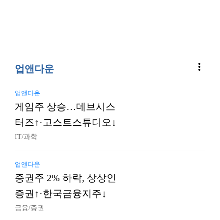
more_vert
업앤다운
업앤다운
게임주 상승…데브시스
터즈↑·고스트스튜디오↓
IT/과학
업앤다운
증권주 2% 하락, 상상인
증권↑·한국금융지주↓
금융/증권