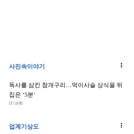
more_vert
사진속이야기
독사를 삼킨 참개구리…먹이사슬 상식을 뒤
집은 ‘5분’
IT/과학
more_vert
업계기상도