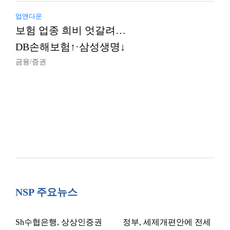
업앤다운
보험 업종 희비 엇갈려…
DB손해보험↑·삼성생명↓
금융/증권
NSP 주요뉴스
Sh수협은행, 상상인증권
정부, 세제개편안에 전세