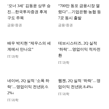
‘오너 3세’ 김동윤 상무 승
“700만 동포 금융시장 열
진…한국투자증권 후계
렸다”…기업은행·농협 등
구도 주목
7곳 동시 출발
금융/증권
금융/증권
배우 박지현 “제우스의 세
데브시스터즈, 2Q 실적
계에서 만나요”
‘하락’…영업이익 적자전
환
IT/과학
IT/과학
네이버, 2Q 실적 ‘소폭 하
웹젠, 2Q 실적 ‘하락’…영
락’…영업이익 전년比 0.
업이익 전년比 8.4%↓
2%↓
IT/과학
IT/과학