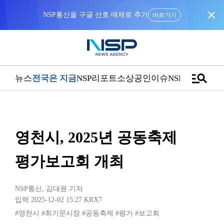
close
NSP통신을 구글 선호 매체로 추가
바로가기
manage_search
뉴스
전국은 지금
NSP리포트
소상공인
이슈
NSPTV
영천시, 2025년 공동축제
평가보고회 개최
NSP통신
,
김대원 기자
입력 2025-12-02 15:27
KRX7
#영천시
#최기문시장
#공동축제
#평가
#보고회