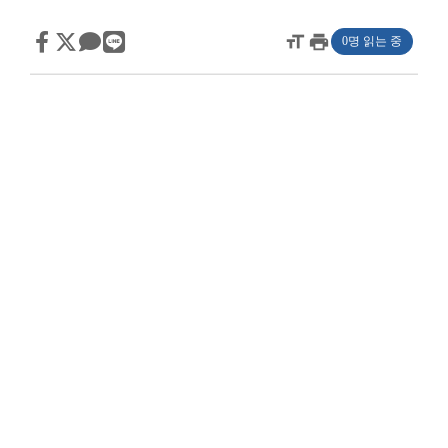
format_size
print
0명 읽는 중