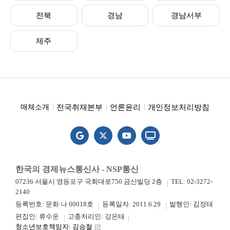
전북
경남
경남서부
제주
전국취재본부
언론윤리
개인정보처리방침
매체소개
한국의 경제뉴스통신사 - NSP통신
07236 서울시 영등포구 국회대로750 금산빌딩 2층
TEL: 02-3272-
2140
등록번호: 문화 나 00018호
등록일자: 2011.6.29
발행인: 김정태
편집인: 류수운
고충처리인: 강은태
청소년보호책임자: 김승철
launch