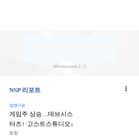
Advertisement
2 / 2
more_vert
NSP 리포트
업앤다운
게임주 상승…데브시스
터즈↑·고스트스튜디오↓
동향