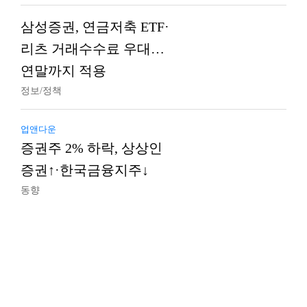
삼성증권, 연금저축 ETF·
리츠 거래수수료 우대…
연말까지 적용
정보/정책
업앤다운
증권주 2% 하락, 상상인
증권↑·한국금융지주↓
동향