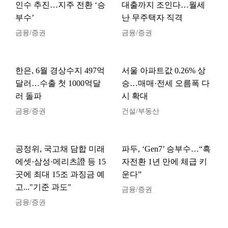
인수 추진…지주 전환 ‘승
대출까지 조인다…월세
부수’
난 무주택자 직격
금융/증권
금융/증권
한은, 6월 경상수지 497억
서울 아파트값 0.26% 상
달러…수출 첫 1000억달
승…매매·전세 오름폭 다
러 돌파
시 확대
금융/증권
건설/부동산
공정위, 국고채 담합 미래
파두, ‘Gen7’ 승부수…“흑
에셋·삼성·메리츠證 등 15
자전환 1년 만에 체급 키
곳에 최대 15조 과징금 예
운다”
고..."기준 과도"
금융/증권
금융/증권