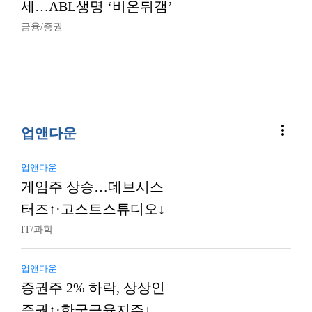
세…ABL생명 ‘비온뒤갬’
금융/증권
more_vert
업앤다운
업앤다운
게임주 상승…데브시스
터즈↑·고스트스튜디오↓
IT/과학
업앤다운
증권주 2% 하락, 상상인
증권↑·한국금융지주↓