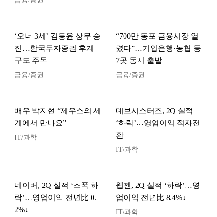
금융/증권
‘오너 3세’ 김동윤 상무 승
“700만 동포 금융시장 열
진…한국투자증권 후계
렸다”…기업은행·농협 등
구도 주목
7곳 동시 출발
금융/증권
금융/증권
배우 박지현 “제우스의 세
데브시스터즈, 2Q 실적
계에서 만나요”
‘하락’…영업이익 적자전
환
IT/과학
IT/과학
네이버, 2Q 실적 ‘소폭 하
웹젠, 2Q 실적 ‘하락’…영
락’…영업이익 전년比 0.
업이익 전년比 8.4%↓
2%↓
IT/과학