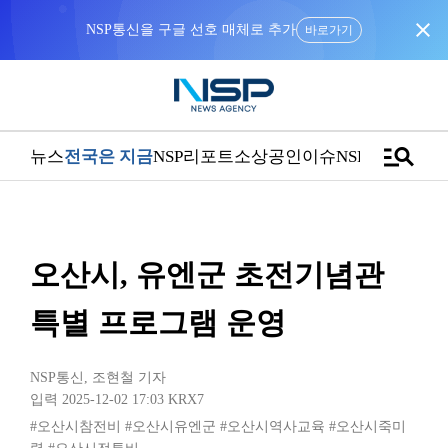
close
NSP통신을 구글 선호 매체로 추가
바로가기
manage_search
뉴스
전국은 지금
NSP리포트
소상공인
이슈
NSPTV
오산시, 유엔군 초전기념관
특별 프로그램 운영
NSP통신
,
조현철 기자
입력 2025-12-02 17:03
KRX7
#오산시참전비
#오산시유엔군
#오산시역사교육
#오산시죽미