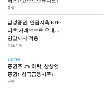
터즈↑·고스트스튜디오↓
동향
삼성증권, 연금저축 ETF·
리츠 거래수수료 우대…
연말까지 적용
정보/정책
업앤다운
증권주 2% 하락, 상상인
증권↑·한국금융지주↓
동향