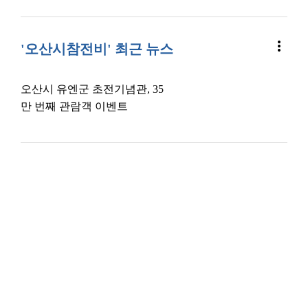
more_vert
'오산시참전비' 최근 뉴스
오산시 유엔군 초전기념관, 35
만 번째 관람객 이벤트