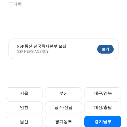
IT/과학
NSP통신 전국취재본부 모집
보기
NSP NEWS AGENCY
서울
부산
대구/경북
인천
광주/전남
대전/충남
울산
경기동부
경기남부