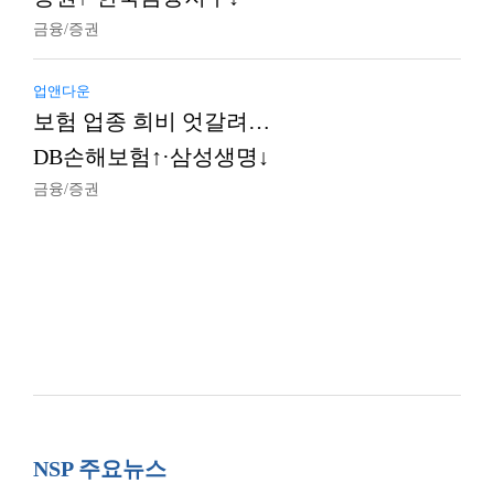
금융/증권
업앤다운
보험 업종 희비 엇갈려…
DB손해보험↑·삼성생명↓
금융/증권
NSP 주요뉴스