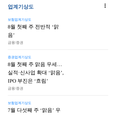
more_vert
업계기상도
보험업계기상도
8월 첫째 주 전반적 ‘맑
음’
금융/증권
증권업계기상도
8월 첫째 주 맑음 우세…
실적·신사업 확대 ‘맑음’,
IPO 부진은 ‘흐림’
금융/증권
보험업계기상도
7월 다섯째 주 ‘맑음’ 우