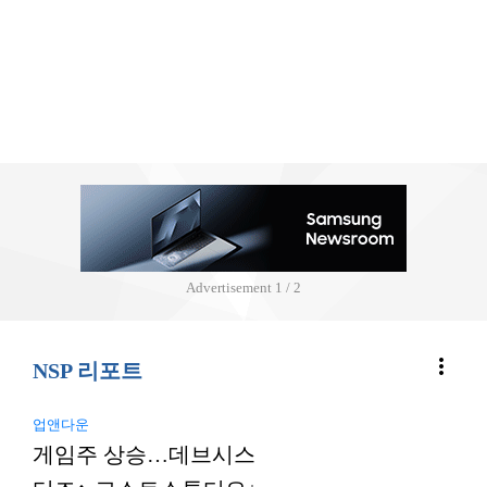
Advertisement
2 / 2
more_vert
NSP 리포트
업앤다운
게임주 상승…데브시스