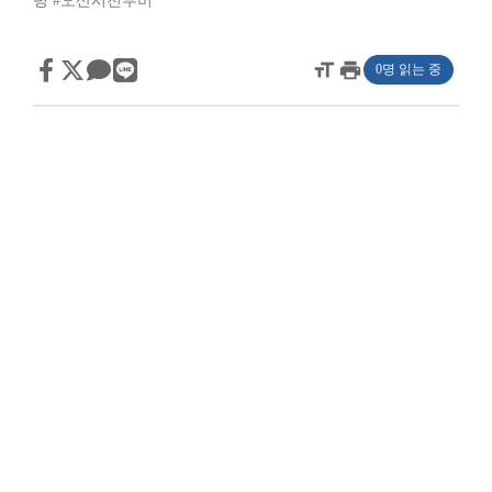
령
#오산시전투비
format_size
print
0명 읽는 중