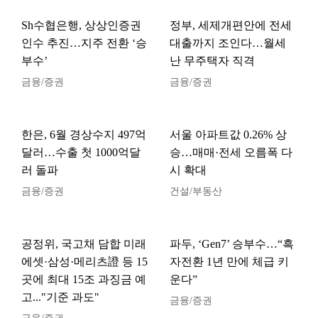
Sh수협은행, 상상인증권
정부, 세제개편안에 전세
인수 추진…지주 전환 ‘승
대출까지 조인다…월세
부수’
난 무주택자 직격
금융/증권
금융/증권
한은, 6월 경상수지 497억
서울 아파트값 0.26% 상
달러…수출 첫 1000억달
승…매매·전세 오름폭 다
러 돌파
시 확대
금융/증권
건설/부동산
공정위, 국고채 담합 미래
파두, ‘Gen7’ 승부수…“흑
에셋·삼성·메리츠證 등 15
자전환 1년 만에 체급 키
곳에 최대 15조 과징금 예
운다”
고..."기준 과도"
금융/증권