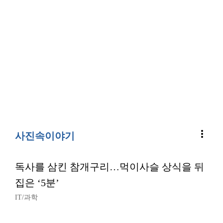
more_vert
사진속이야기
독사를 삼킨 참개구리…먹이사슬 상식을 뒤
집은 ‘5분’
IT/과학