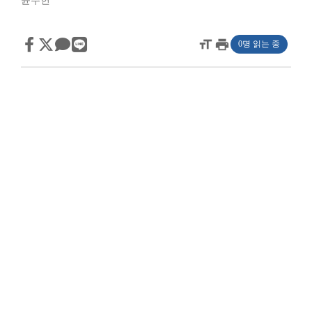
윤주헌
format_size
print
0명 읽는 중