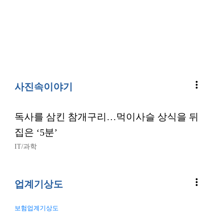
more_vert
사진속이야기
독사를 삼킨 참개구리…먹이사슬 상식을 뒤
집은 ‘5분’
IT/과학
more_vert
업계기상도
보험업계기상도