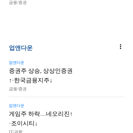
금융/증권
more_vert
업앤다운
업앤다운
증권주 상승, 상상인증권
↑·한국금융지주↓
금융/증권
업앤다운
게임주 하락…네오리진↑
·조이시티↓
IT/과학