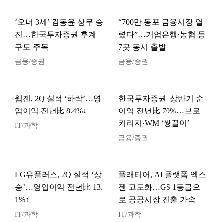
‘오너 3세’ 김동윤 상무 승
“700만 동포 금융시장 열
진…한국투자증권 후계
렸다”…기업은행·농협 등
구도 주목
7곳 동시 출발
금융/증권
금융/증권
웹젠, 2Q 실적 ‘하락’…영
한국투자증권, 상반기 순
업이익 전년比 8.4%↓
이익 전년比 70%…브로
커리지·WM ‘쌍끌이’
IT/과학
금융/증권
LG유플러스, 2Q 실적 ‘상
플래티어, AI 플랫폼 엑스
승’…영업이익 전년比 13.
젠 고도화…GS 1등급으
1%↑
로 공공시장 진출 가속
IT/과학
IT/과학