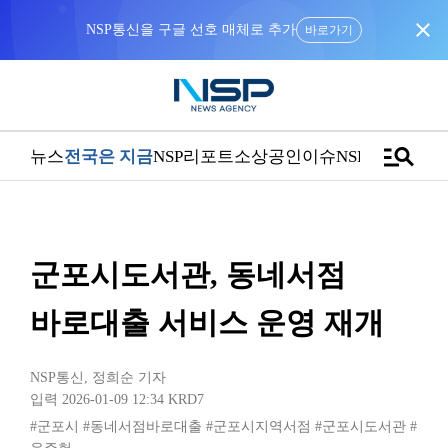
close
NSP통신을 구글 선호 매체로 추가
바로가기
manage_search
뉴스
전국은 지금
NSP리포트
소상공인
이슈
NSPTV
군포시도서관, 동네서점
바로대출 서비스 운영 재개
NSP통신
,
정희순 기자
입력 2026-01-09 12:34
KRD7
#군포시
#동네서점바로대출
#군포시지역서점
#군포시도서관
#