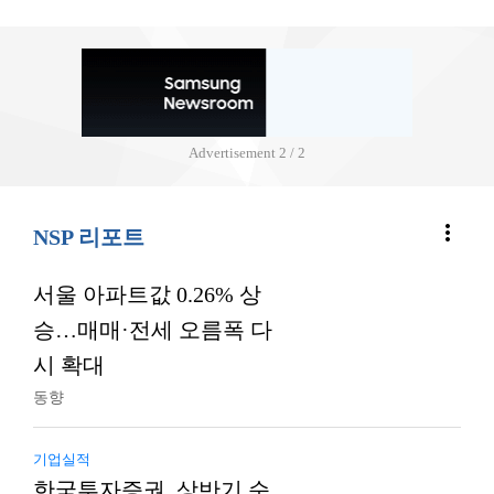
Advertisement
2 / 2
more_vert
NSP 리포트
서울 아파트값 0.26% 상
승…매매·전세 오름폭 다
시 확대
동향
기업실적
한국투자증권, 상반기 순