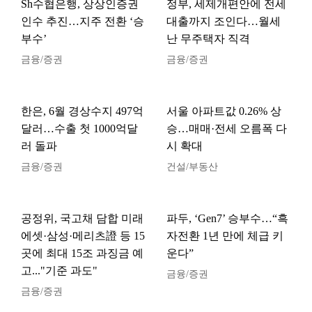
Sh수협은행, 상상인증권
정부, 세제개편안에 전세
인수 추진…지주 전환 ‘승
대출까지 조인다…월세
부수’
난 무주택자 직격
금융/증권
금융/증권
한은, 6월 경상수지 497억
서울 아파트값 0.26% 상
달러…수출 첫 1000억달
승…매매·전세 오름폭 다
러 돌파
시 확대
금융/증권
건설/부동산
공정위, 국고채 담합 미래
파두, ‘Gen7’ 승부수…“흑
에셋·삼성·메리츠證 등 15
자전환 1년 만에 체급 키
곳에 최대 15조 과징금 예
운다”
고..."기준 과도"
금융/증권
금융/증권