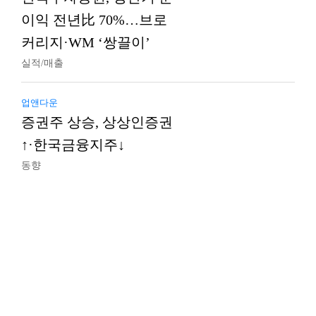
이익 전년比 70%…브로
커리지·WM ‘쌍끌이’
실적/매출
업앤다운
증권주 상승, 상상인증권
↑·한국금융지주↓
동향