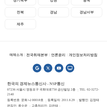
경기북부
강원
충북
전북
경남
경남서부
제주
전국취재본부
언론윤리
개인정보처리방침
매체소개
한국의 경제뉴스통신사 - NSP통신
07236 서울시 영등포구 국회대로750 금산빌딩 2층
TEL: 02-3272-
2140
등록번호: 문화 나 00018호
등록일자: 2011.6.29
발행인: 김정태
편집인: 류수운
고충처리인: 강은태