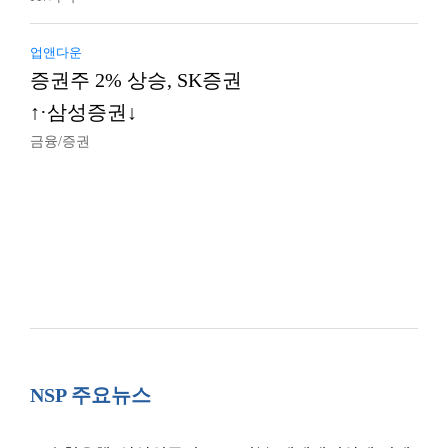
업앤다운
증권주 2% 상승, SK증권
↑·삼성증권↓
금융/증권
NSP 주요뉴스