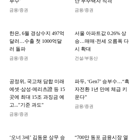
부수’
난 무주택자 직격
금융/증권
금융/증권
한은, 6월 경상수지 497억
서울 아파트값 0.26% 상
달러…수출 첫 1000억달
승…매매·전세 오름폭 다
러 돌파
시 확대
금융/증권
건설/부동산
공정위, 국고채 담합 미래
파두, ‘Gen7’ 승부수…“흑
에셋·삼성·메리츠證 등 15
자전환 1년 만에 체급 키
곳에 최대 15조 과징금 예
운다”
고..."기준 과도"
금융/증권
금융/증권
‘오너 3세’ 김동윤 상무 승
“700만 동포 금융시장 열