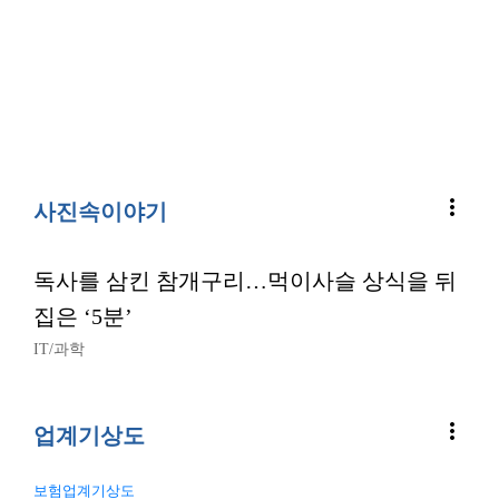
more_vert
사진속이야기
독사를 삼킨 참개구리…먹이사슬 상식을 뒤
집은 ‘5분’
IT/과학
more_vert
업계기상도
보험업계기상도