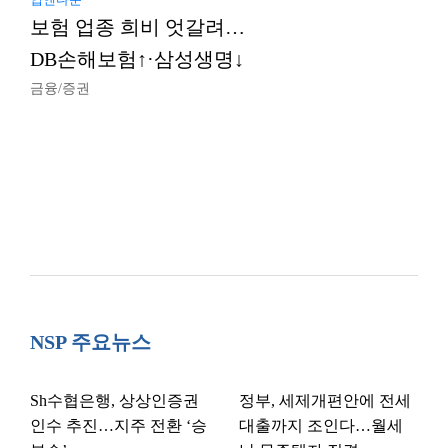
보험 업종 희비 엇갈려…
DB손해보험↑·삼성생명↓
금융/증권
NSP 주요뉴스
Sh수협은행, 상상인증권
정부, 세제개편안에 전세
인수 추진…지주 전환 ‘승
대출까지 조인다…월세