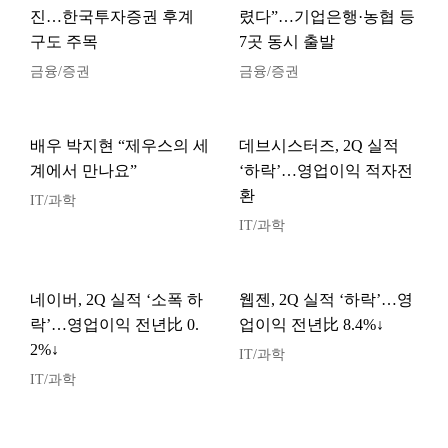
진…한국투자증권 후계
렸다”…기업은행·농협 등
구도 주목
7곳 동시 출발
금융/증권
금융/증권
배우 박지현 “제우스의 세
데브시스터즈, 2Q 실적
계에서 만나요”
‘하락’…영업이익 적자전
환
IT/과학
IT/과학
네이버, 2Q 실적 ‘소폭 하
웹젠, 2Q 실적 ‘하락’…영
락’…영업이익 전년比 0.
업이익 전년比 8.4%↓
2%↓
IT/과학
IT/과학