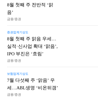
8월 첫째 주 전반적 ‘맑
음’
금융/증권
증권업계기상도
8월 첫째 주 맑음 우세…
실적·신사업 확대 ‘맑음’,
IPO 부진은 ‘흐림’
금융/증권
보험업계기상도
7월 다섯째 주 ‘맑음’ 우
세…ABL생명 ‘비온뒤갬’
금융/증권