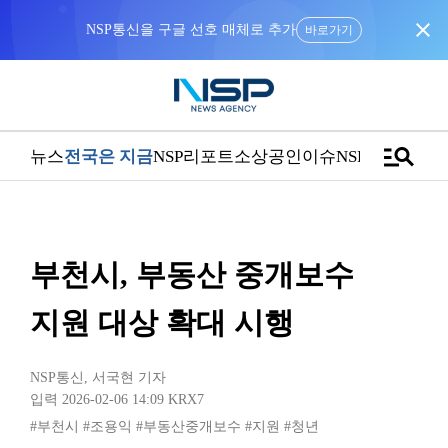
close
NSP통신을 구글 선호 매체로 추가
바로가기
manage_search
뉴스
전국은 지금
NSP리포트
소상공인
이슈
NSPTV
부천시, 부동산 중개보수
지원 대상 확대 시행
NSP통신
,
서국현 기자
입력 2026-02-06 14:09
KRX7
#부천시
#조용익
#부동산중개보수
#지원
#청년