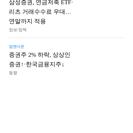
삼성증권, 연금저축 ETF·
리츠 거래수수료 우대…
연말까지 적용
정보/정책
업앤다운
증권주 2% 하락, 상상인
증권↑·한국금융지주↓
동향