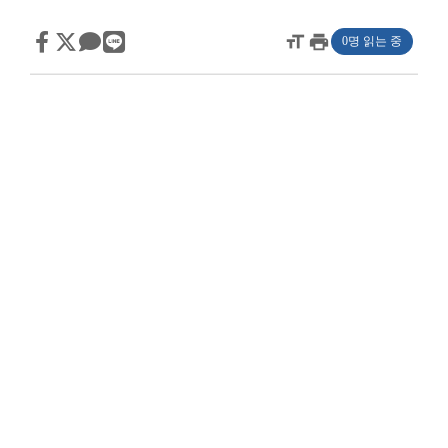
format_size
print
0명 읽는 중