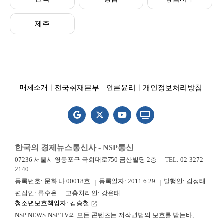
제주
전국취재본부
언론윤리
개인정보처리방침
매체소개
한국의 경제뉴스통신사 - NSP통신
07236 서울시 영등포구 국회대로750 금산빌딩 2층
TEL: 02-3272-
2140
등록번호: 문화 나 00018호
등록일자: 2011.6.29
발행인: 김정태
편집인: 류수운
고충처리인: 강은태
청소년보호책임자: 김승철
launch
NSP NEWS·NSP TV의 모든 콘텐츠는 저작권법의 보호를 받는바,