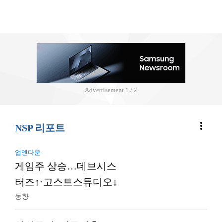
Advertisement
2 / 2
more_vert
NSP 리포트
업앤다운
게임주 상승…데브시스
터즈↑·고스트스튜디오↓
동향