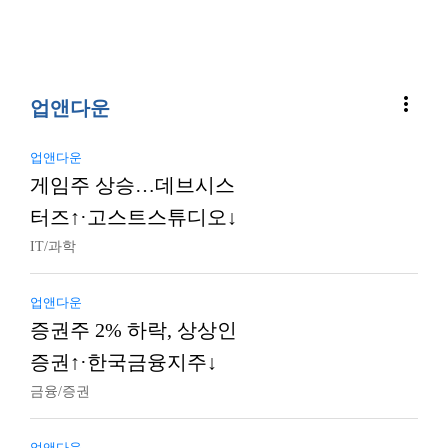
more_vert
업앤다운
업앤다운
게임주 상승…데브시스
터즈↑·고스트스튜디오↓
IT/과학
업앤다운
증권주 2% 하락, 상상인
증권↑·한국금융지주↓
금융/증권
업앤다운