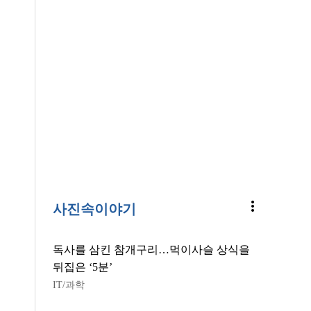
more_vert
사진속이야기
독사를 삼킨 참개구리…먹이사슬 상식을
뒤집은 ‘5분’
IT/과학