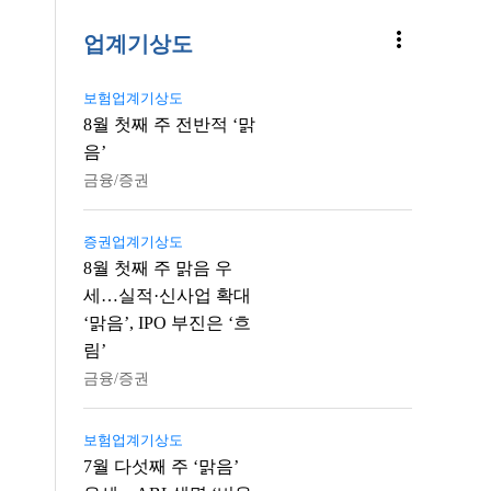
more_vert
업계기상도
보험업계기상도
8월 첫째 주 전반적 ‘맑
음’
금융/증권
증권업계기상도
8월 첫째 주 맑음 우
세…실적·신사업 확대
‘맑음’, IPO 부진은 ‘흐
림’
금융/증권
보험업계기상도
7월 다섯째 주 ‘맑음’