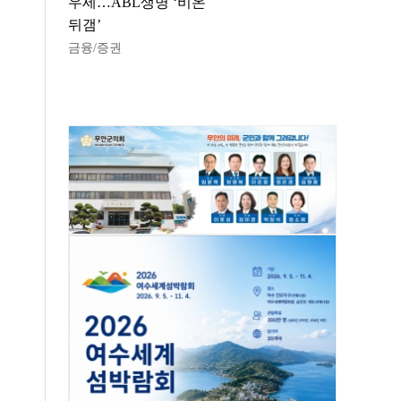
우세…ABL생명 ‘비온
뒤갬’
금융/증권