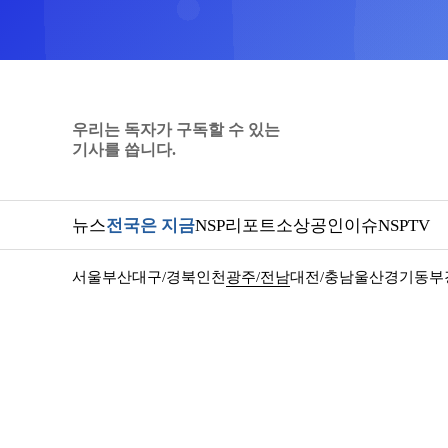
우리는 독자가 구독할 수 있는
기사를 씁니다.
뉴스
전국은 지금
NSP리포트
소상공인
이슈
NSPTV
서울
부산
대구/경북
인천
광주/전남
대전/충남
울산
경기동부