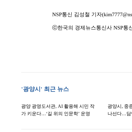
NSP통신 김성철 기자(kim7777@nsp
ⓒ한국의 경제뉴스통신사 NSP통신·
'광양시' 최근 뉴스
광양 광영도서관, AI 활용해 시민 작
광양시, 중
가 키운다…‘길 위의 인문학’ 운영
나선다…담