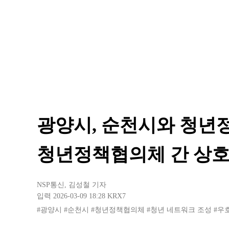
광양시, 순천시와 청년
청년정책협의체 간 상호
NSP통신
,
김성철 기자
입력 2026-03-09 18:28
KRX7
#광양시
#순천시
#청년정책협의체
#청년 네트워크 조성
#우