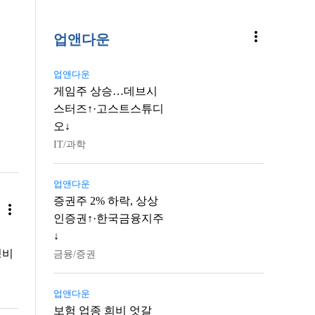
more_vert
업앤다운
업앤다운
게임주 상승…데브시
스터즈↑·고스트스튜디
오↓
IT/과학
업앤다운
증권주 2% 하락, 상상
more_vert
인증권↑·한국금융지주
↓
정비
금융/증권
업앤다운
보험 업종 희비 엇갈