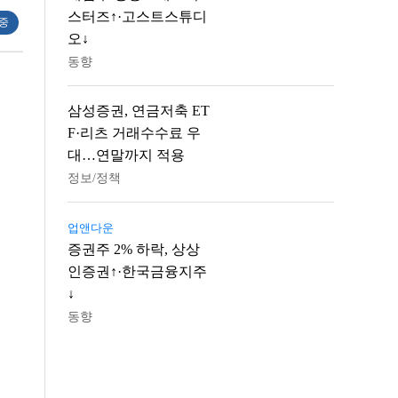
스터즈↑·고스트스튜디
 중
오↓
동향
삼성증권, 연금저축 ET
F·리츠 거래수수료 우
대…연말까지 적용
정보/정책
업앤다운
증권주 2% 하락, 상상
인증권↑·한국금융지주
↓
동향