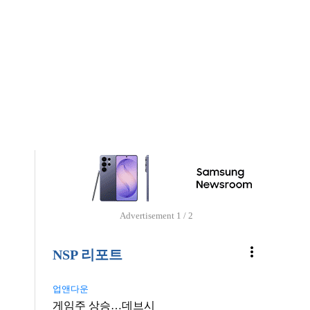
Advertisement
1 / 2
more_vert
NSP 리포트
업앤다운
게임주 상승…데브시