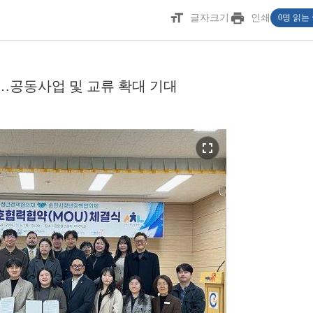
format_size
print
글자크기
인쇄
0명 읽는
련…공동사업 및 교류 확대 기대
fullscreen