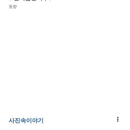
동향
more_vert
사진속이야기