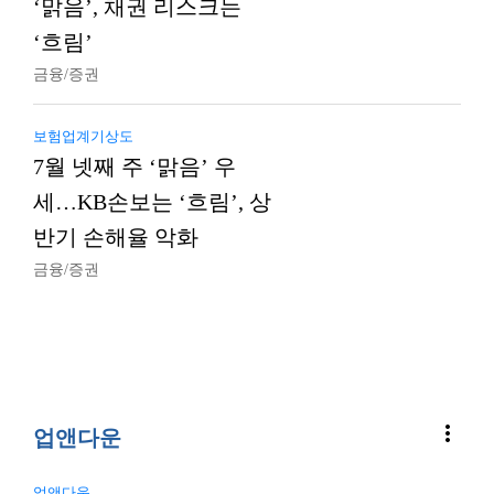
‘맑음’, 채권 리스크는
‘흐림’
금융/증권
보험업계기상도
7월 넷째 주 ‘맑음’ 우
세…KB손보는 ‘흐림’, 상
반기 손해율 악화
금융/증권
more_vert
업앤다운
업앤다운