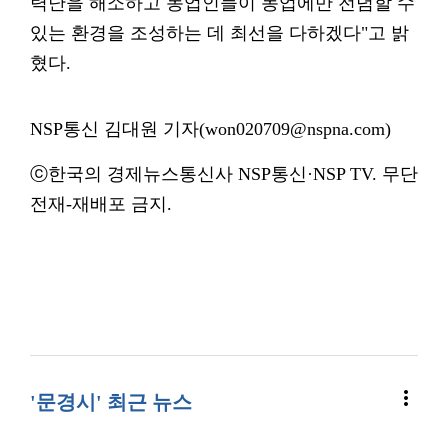
력난을 해소하고 농업인들이 농업에만 전념할 수
있는 환경을 조성하는 데 최선을 다하겠다"고 밝
혔다.
NSP통신 김대원 기자(won020709@nspna.com)
ⓒ한국의 경제뉴스통신사 NSP통신·NSP TV. 무단
전재-재배포 금지.
more_vert
'문경시' 최근 뉴스