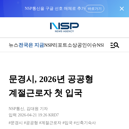
close
NSP통신을 구글 선호 매체로 추가
바로가기
manage_search
뉴스
전국은 지금
NSP리포트
소상공인
이슈
NSPTV
문경시, 2026년 공공형
계절근로자 첫 입국
NSP통신
,
김대원 기자
입력 2026-04-21 19:26
KRD7
#문경시
#공공형
#계절근로자
#입국
#신축기숙사