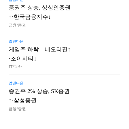
증권주 상승, 상상인증권
↑·한국금융지주↓
금융/증권
업앤다운
게임주 하락…네오리진↑
·조이시티↓
IT/과학
업앤다운
증권주 2% 상승, SK증권
↑·삼성증권↓
금융/증권