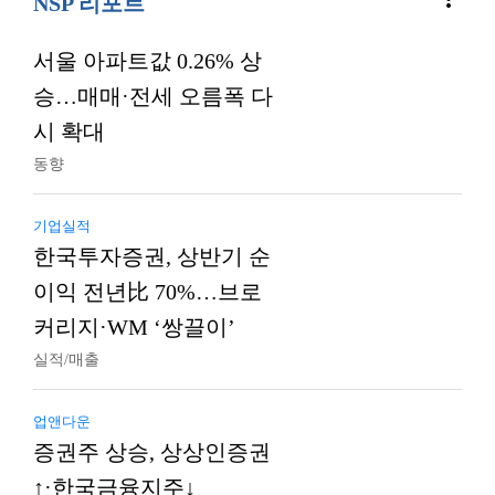
NSP 리포트
서울 아파트값 0.26% 상
승…매매·전세 오름폭 다
시 확대
동향
기업실적
한국투자증권, 상반기 순
이익 전년比 70%…브로
커리지·WM ‘쌍끌이’
실적/매출
업앤다운
증권주 상승, 상상인증권
↑·한국금융지주↓