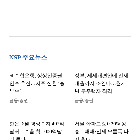
NSP 주요뉴스
Sh수협은행, 상상인증권
정부, 세제개편안에 전세
인수 추진…지주 전환 ‘승
대출까지 조인다…월세
부수’
난 무주택자 직격
금융/증권
금융/증권
한은, 6월 경상수지 497억
서울 아파트값 0.26% 상
달러…수출 첫 1000억달
승…매매·전세 오름폭 다
러 돌파
시 확대