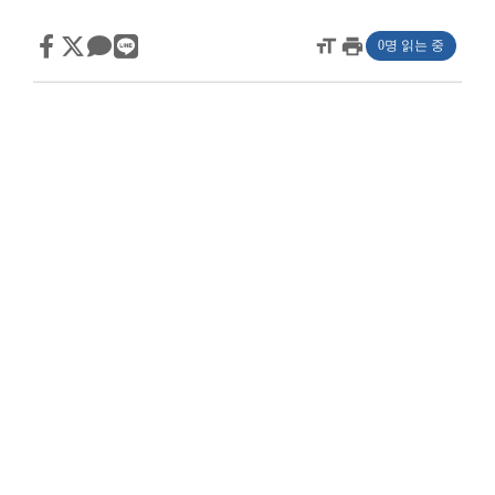
format_size
print
0명 읽는 중