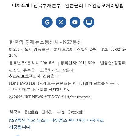
전국취재본부
언론윤리
개인정보처리방침
매체소개
한국의 경제뉴스통신사 - NSP통신
07236 서울시 영등포구 국회대로750 금산빌딩 2층
TEL: 02-3272-
2140
등록번호: 문화 나 00018호
등록일자: 2011.6.29
발행인: 김정태
편집인: 류수운
고충처리인: 강은태
청소년보호책임자: 김승철
launch
NSP NEWS·NSP TV의 모든 콘텐츠는 저작권법의 보호를 받는바,
무단 전재.복사.배포를 금지합니다.
ⓒ 2006. NSP NEWS AGENCY. All rights reserved.
한국어
English
日本語
中文
Русский
NSP통신 주요 뉴스는 다우존스 팩티바에 다국어로
제공됩니다.