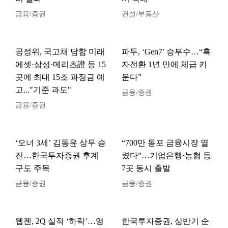
금융/증권
건설/부동산
공정위, 국고채 담합 미래
파두, ‘Gen7’ 승부수…“흑
에셋·삼성·메리츠證 등 15
자전환 1년 만에 체급 키
곳에 최대 15조 과징금 예
운다”
고..."기준 과도"
금융/증권
금융/증권
‘오너 3세’ 김동윤 상무 승
“700만 동포 금융시장 열
진…한국투자증권 후계
렸다”…기업은행·농협 등
구도 주목
7곳 동시 출발
금융/증권
금융/증권
웹젠, 2Q 실적 ‘하락’…영
한국투자증권, 상반기 순