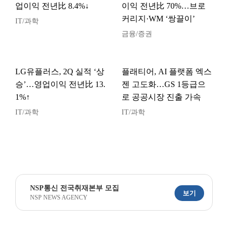
업이익 전년比 8.4%↓
이익 전년比 70%…브로
커리지·WM ‘쌍끌이’
IT/과학
금융/증권
LG유플러스, 2Q 실적 ‘상
플래티어, AI 플랫폼 엑스
승’…영업이익 전년比 13.
젠 고도화…GS 1등급으
1%↑
로 공공시장 진출 가속
IT/과학
IT/과학
NSP통신 전국취재본부 모집
보기
NSP NEWS AGENCY