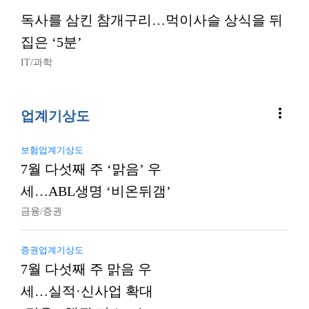
독사를 삼킨 참개구리…먹이사슬 상식을 뒤
집은 ‘5분’
IT/과학
more_vert
업계기상도
보험업계기상도
7월 다섯째 주 ‘맑음’ 우
세…ABL생명 ‘비온뒤갬’
금융/증권
증권업계기상도
7월 다섯째 주 맑음 우
세…실적·신사업 확대