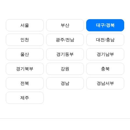
서울
부산
대구/경북
인천
광주/전남
대전/충남
울산
경기동부
경기남부
경기북부
강원
충북
전북
경남
경남서부
제주