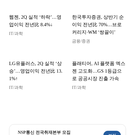
웹젠, 2Q 실적 ‘하락’…영
한국투자증권, 상반기 순
업이익 전년比 8.4%↓
이익 전년比 70%…브로
커리지·WM ‘쌍끌이’
IT/과학
금융/증권
LG유플러스, 2Q 실적 ‘상
플래티어, AI 플랫폼 엑스
승’…영업이익 전년比 13.
젠 고도화…GS 1등급으
1%↑
로 공공시장 진출 가속
IT/과학
IT/과학
NSP통신 전국취재본부 모집