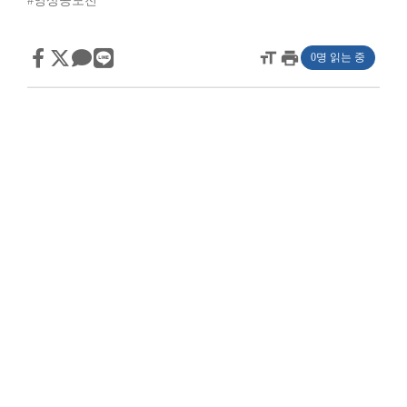
#영상공모전
format_size
print
0명 읽는 중