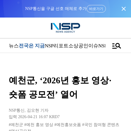
close
NSP통신을 구글 선호 매체로 추가
바로가기
manage_search
뉴스
전국은 지금
NSP리포트
소상공인
이슈
NSPTV
예천군, ‘2026년 홍보 영상·
숏폼 공모전’ 열어
NSP통신
,
김오현 기자
입력 2026-04-21 16:07
KRD7
#예천군
#예천 홍보 영상
#예천홍보숏폼
#국민 참여형 콘텐츠