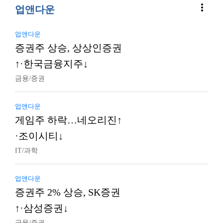
more_vert
업앤다운
업앤다운
증권주 상승, 상상인증권
↑·한국금융지주↓
금융/증권
업앤다운
게임주 하락…네오리진↑
·조이시티↓
IT/과학
업앤다운
증권주 2% 상승, SK증권
↑·삼성증권↓
금융/증권