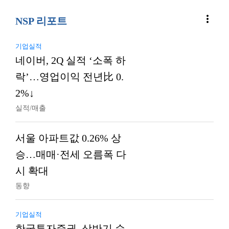
more_vert
NSP 리포트
기업실적
네이버, 2Q 실적 ‘소폭 하
락’…영업이익 전년比 0.
2%↓
실적/매출
서울 아파트값 0.26% 상
승…매매·전세 오름폭 다
시 확대
동향
기업실적
한국투자증권, 상반기 순