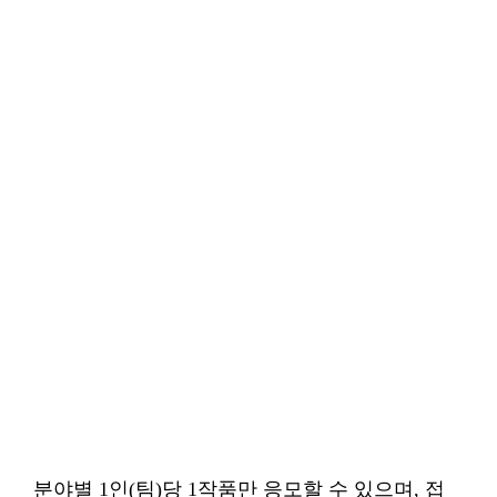
분야별 1인(팀)당 1작품만 응모할 수 있으며, 접