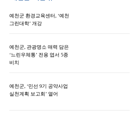
예천군 환경교육센터, ‘예천
그린대학’ 개강
예천군, 관광명소 매력 담은
‘느린우체통’ 전용 엽서 5종
비치
예천군, ‘민선 9기 공약사업
실천계획 보고회’ 열어