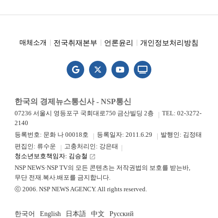
전국취재본부
언론윤리
개인정보처리방침
매체소개
한국의 경제뉴스통신사 - NSP통신
07236 서울시 영등포구 국회대로750 금산빌딩 2층
TEL: 02-3272-
2140
등록번호: 문화 나 00018호
등록일자: 2011.6.29
발행인: 김정태
편집인: 류수운
고충처리인: 강은태
청소년보호책임자: 김승철
launch
NSP NEWS·NSP TV의 모든 콘텐츠는 저작권법의 보호를 받는바,
무단 전재.복사.배포를 금지합니다.
ⓒ 2006. NSP NEWS AGENCY. All rights reserved.
한국어
English
日本語
中文
Русский