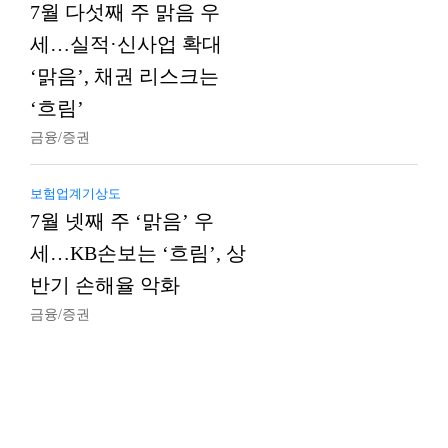
7월 다섯째 주 맑음 우
세…실적·신사업 확대
‘맑음’, 채권 리스크는
‘흐림’
금융/증권
보험업계기상도
7월 넷째 주 ‘맑음’ 우
세…KB손보는 ‘흐림’, 상
반기 손해율 악화
금융/증권