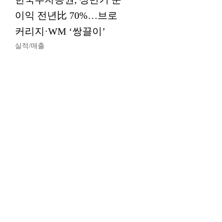
이익 전년比 70%…브로
커리지·WM ‘쌍끌이’
실적/매출