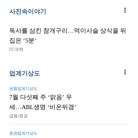
more_vert
사진속이야기
독사를 삼킨 참개구리…먹이사슬 상식을 뒤
집은 ‘5분’
IT/과학
more_vert
업계기상도
보험업계기상도
7월 다섯째 주 ‘맑음’ 우
세…ABL생명 ‘비온뒤갬’
금융/증권
증권업계기상도