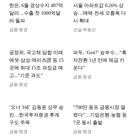
한은, 6월 경상수지 497억
서울 아파트값 0.26% 상
달러…수출 첫 1000억달
승…매매·전세 오름폭 다
러 돌파
시 확대
금융/증권
건설/부동산
공정위, 국고채 담합 미래
파두, ‘Gen7’ 승부수…“흑
에셋·삼성·메리츠證 등 15
자전환 1년 만에 체급 키
곳에 최대 15조 과징금 예
운다”
고..."기준 과도"
금융/증권
금융/증권
‘오너 3세’ 김동윤 상무 승
“700만 동포 금융시장 열
진…한국투자증권 후계
렸다”…기업은행·농협 등
구도 주목
7곳 동시 출발
금융/증권
금융/증권