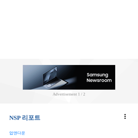
Advertisement
2 / 2
more_vert
NSP 리포트
업앤다운