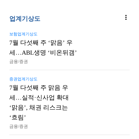
more_vert
업계기상도
보험업계기상도
7월 다섯째 주 ‘맑음’ 우
세…ABL생명 ‘비온뒤갬’
금융/증권
증권업계기상도
7월 다섯째 주 맑음 우
세…실적·신사업 확대
‘맑음’, 채권 리스크는
‘흐림’
금융/증권