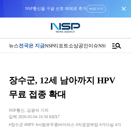
close
NSP통신을 구글 선호 매체로 추가
바로가기
manage_search
뉴스
전국은 지금
NSP리포트
소상공인
이슈
NSPTV
장수군, 12세 남아까지 HPV
무료 접종 확대
NSP통신
,
김광석 기자
입력 2026-05-04 16:50
KRX7
#장수군
#HPV
#사람유두종바이러스
#자궁경부암
#가다실 4가