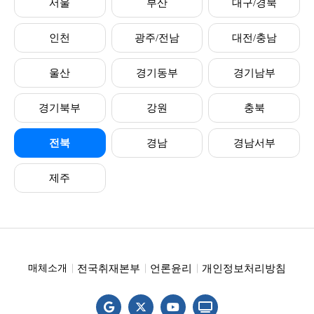
서울
부산
대구/경북
인천
광주/전남
대전/충남
울산
경기동부
경기남부
경기북부
강원
충북
전북
경남
경남서부
제주
전국취재본부
언론윤리
개인정보처리방침
매체소개