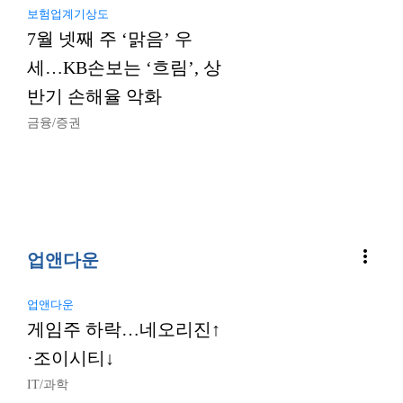
보험업계기상도
7월 넷째 주 ‘맑음’ 우
세…KB손보는 ‘흐림’, 상
반기 손해율 악화
금융/증권
more_vert
업앤다운
업앤다운
게임주 하락…네오리진↑
·조이시티↓
IT/과학