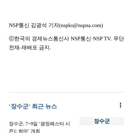
NSP통신 김광석 기자(nspks@nspna.com)
ⓒ한국의 경제뉴스통신사 NSP통신·NSP TV. 무단
전재-재배포 금지.
more_vert
'장수군' 최근 뉴스
장수군
장수군, 7~9일 ‘광장페스타 시
즌1: 썸머’ 개최