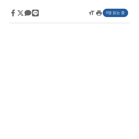
format_size
print
0명 읽는 중