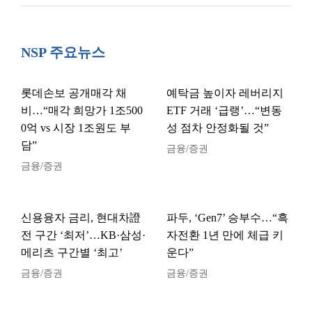
NSP 주요뉴스
롯데손보 공개매각 채
예탁금 높이자 레버리지
비…“매각 희망가 1조500
ETF 거래 ‘급랭’…“변동
0억 vs 시장 1조원도 부
성 점차 안정화될 것”
담”
금융/증권
금융/증권
신용융자 금리, 현대차證
파두, ‘Gen7’ 승부수…“흑
전 구간 ‘최저’…KB·삼성·
자전환 1년 만에 체급 키
메리츠 구간별 ‘최고’
운다”
금융/증권
금융/증권