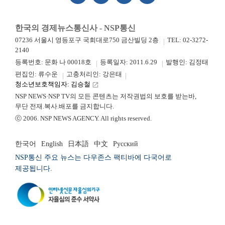
한국의 경제뉴스통신사 - NSP통신
07236 서울시 영등포구 국회대로750 금산빌딩 2층
TEL: 02-3272-
2140
등록번호: 문화 나 00018호
등록일자: 2011.6.29
발행인: 김정태
편집인: 류수운
고충처리인: 강은태
청소년보호책임자: 김승철
launch
NSP NEWS·NSP TV의 모든 콘텐츠는 저작권법의 보호를 받는바,
무단 전재.복사.배포를 금지합니다.
ⓒ 2006. NSP NEWS AGENCY. All rights reserved.
한국어
English
日本語
中文
Русский
NSP통신 주요 뉴스는 다우존스 팩티바에 다국어로
제공됩니다.