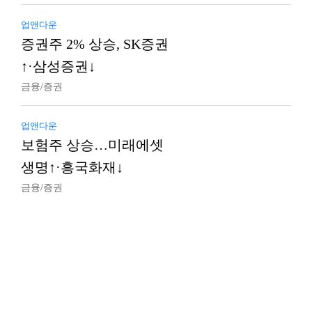
업앤다운
증권주 2% 상승, SK증권
↑·삼성증권↓
금융/증권
업앤다운
보험주 상승…미래에셋
생명↑·흥국화재↓
금융/증권