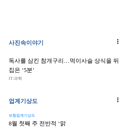
more_vert
사진속이야기
독사를 삼킨 참개구리…먹이사슬 상식을 뒤
집은 ‘5분’
IT/과학
more_vert
업계기상도
보험업계기상도
8월 첫째 주 전반적 ‘맑