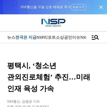
close
NSP통신을 구글 선호 매체로 추가
바로가기
manage_search
뉴스
전국은 지금
NSP리포트
소상공인
이슈
NSPTV
평택시, ‘청소년
관외진로체험’ 추진…미래
인재 육성 가속
NSP통신
,
김병관 기자
입력 2026-05-06 17:29
KRX7