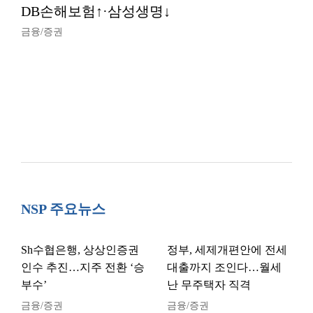
DB손해보험↑·삼성생명↓
금융/증권
NSP 주요뉴스
Sh수협은행, 상상인증권
정부, 세제개편안에 전세
인수 추진…지주 전환 ‘승
대출까지 조인다…월세
부수’
난 무주택자 직격
금융/증권
금융/증권