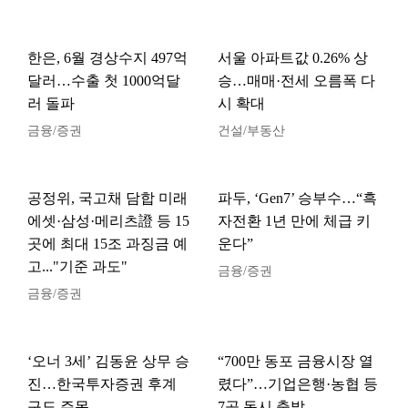
한은, 6월 경상수지 497억
서울 아파트값 0.26% 상
달러…수출 첫 1000억달
승…매매·전세 오름폭 다
러 돌파
시 확대
금융/증권
건설/부동산
공정위, 국고채 담합 미래
파두, ‘Gen7’ 승부수…“흑
에셋·삼성·메리츠證 등 15
자전환 1년 만에 체급 키
곳에 최대 15조 과징금 예
운다”
고..."기준 과도"
금융/증권
금융/증권
‘오너 3세’ 김동윤 상무 승
“700만 동포 금융시장 열
진…한국투자증권 후계
렸다”…기업은행·농협 등
구도 주목
7곳 동시 출발