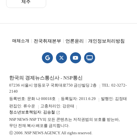
제주
전국취재본부
언론윤리
개인정보처리방침
매체소개
한국의 경제뉴스통신사 - NSP통신
07236 서울시 영등포구 국회대로750 금산빌딩 2층
TEL: 02-3272-
2140
등록번호: 문화 나 00018호
등록일자: 2011.6.29
발행인: 김정태
편집인: 류수운
고충처리인: 강은태
청소년보호책임자: 김승철
launch
NSP NEWS·NSP TV의 모든 콘텐츠는 저작권법의 보호를 받는바,
무단 전재.복사.배포를 금지합니다.
ⓒ 2006. NSP NEWS AGENCY. All rights reserved.