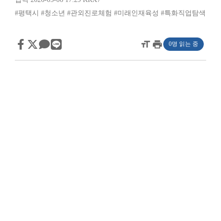
#평택시
#청소년
#관외진로체험
#미래인재육성
#특화직업탐색
format_size
print
0명 읽는 중