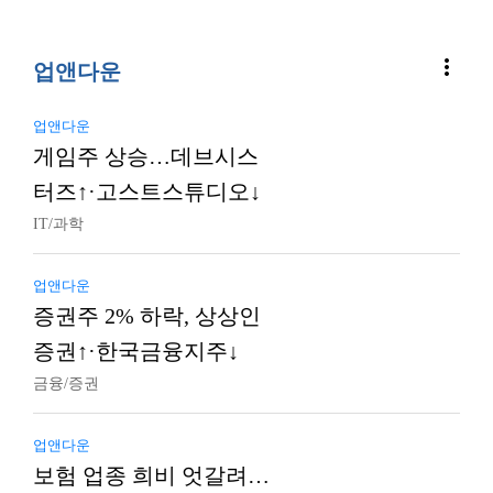
more_vert
업앤다운
업앤다운
게임주 상승…데브시스
터즈↑·고스트스튜디오↓
IT/과학
업앤다운
증권주 2% 하락, 상상인
증권↑·한국금융지주↓
금융/증권
업앤다운
보험 업종 희비 엇갈려…