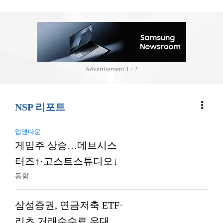
Advertisement
2 / 2
more_vert
NSP 리포트
업앤다운
게임주 상승…데브시스
터즈↑·고스트스튜디오↓
동향
삼성증권, 연금저축 ETF·
리츠 거래수수료 우대…