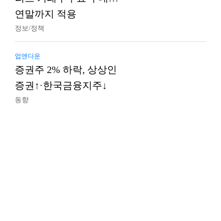
연말까지 적용
정보/정책
업앤다운
증권주 2% 하락, 상상인
증권↑·한국금융지주↓
동향