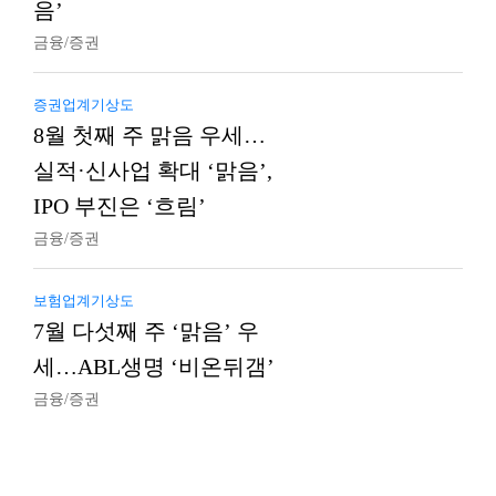
음’
금융/증권
증권업계기상도
8월 첫째 주 맑음 우세…
실적·신사업 확대 ‘맑음’,
IPO 부진은 ‘흐림’
금융/증권
보험업계기상도
7월 다섯째 주 ‘맑음’ 우
세…ABL생명 ‘비온뒤갬’
금융/증권