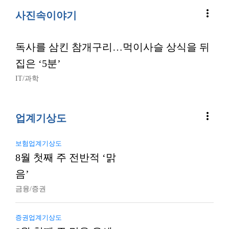
more_vert
사진속이야기
독사를 삼킨 참개구리…먹이사슬 상식을 뒤
집은 ‘5분’
IT/과학
more_vert
업계기상도
보험업계기상도
8월 첫째 주 전반적 ‘맑
음’
금융/증권
증권업계기상도