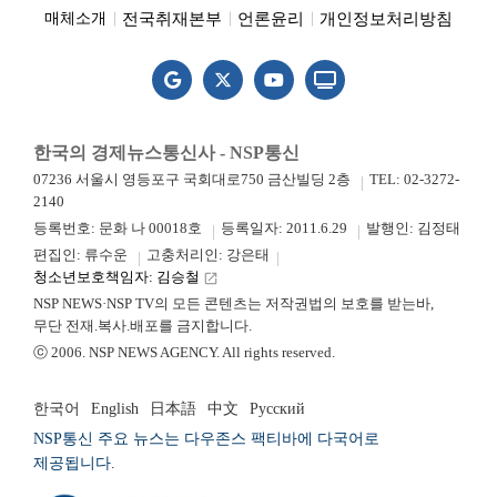
전국취재본부
언론윤리
개인정보처리방침
매체소개
한국의 경제뉴스통신사 - NSP통신
07236 서울시 영등포구 국회대로750 금산빌딩 2층
TEL: 02-3272-
2140
등록번호: 문화 나 00018호
등록일자: 2011.6.29
발행인: 김정태
편집인: 류수운
고충처리인: 강은태
청소년보호책임자: 김승철
launch
NSP NEWS·NSP TV의 모든 콘텐츠는 저작권법의 보호를 받는바,
무단 전재.복사.배포를 금지합니다.
ⓒ 2006. NSP NEWS AGENCY. All rights reserved.
한국어
English
日本語
中文
Русский
NSP통신 주요 뉴스는 다우존스 팩티바에 다국어로
제공됩니다.