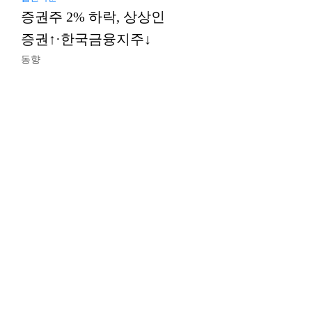
증권주 2% 하락, 상상인
증권↑·한국금융지주↓
동향