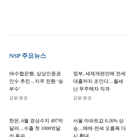
NSP 주요뉴스
Sh수협은행, 상상인증권
정부, 세제개편안에 전세
인수 추진…지주 전환 ‘승
대출까지 조인다…월세
부수’
난 무주택자 직격
금융/증권
금융/증권
한은, 6월 경상수지 497억
서울 아파트값 0.26% 상
달러…수출 첫 1000억달
승…매매·전세 오름폭 다
러 돌파
시 확대