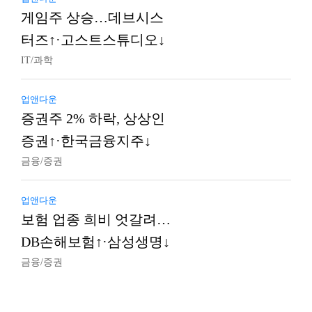
게임주 상승…데브시스
터즈↑·고스트스튜디오↓
IT/과학
업앤다운
증권주 2% 하락, 상상인
증권↑·한국금융지주↓
금융/증권
업앤다운
보험 업종 희비 엇갈려…
DB손해보험↑·삼성생명↓
금융/증권