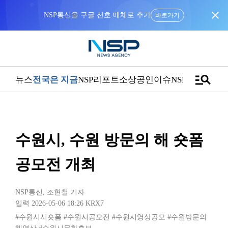
close
NSP통신을 구글 선호 매체로 추가
바로가기
manage_search
뉴스
전국은 지금
NSP리포트
소상공인
이슈
NSPTV
수원시, 수원 방문의 해 숏폼
공모전 개최
NSP통신
,
조현철 기자
입력 2026-05-06 18:26
KRX7
#수원시시숏폼
#수원시공모전
#수원시영상공모
#수원방문의