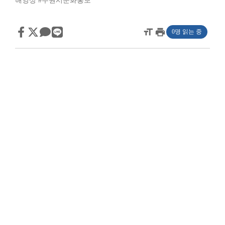
해영상
#수원시문화홍보
format_size
print
0명 읽는 중