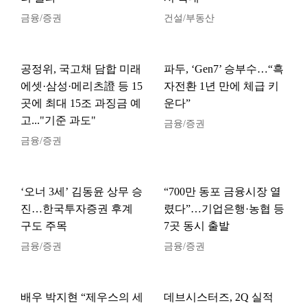
금융/증권
건설/부동산
공정위, 국고채 담합 미래
파두, ‘Gen7’ 승부수…“흑
에셋·삼성·메리츠證 등 15
자전환 1년 만에 체급 키
곳에 최대 15조 과징금 예
운다”
고..."기준 과도"
금융/증권
금융/증권
‘오너 3세’ 김동윤 상무 승
“700만 동포 금융시장 열
진…한국투자증권 후계
렸다”…기업은행·농협 등
구도 주목
7곳 동시 출발
금융/증권
금융/증권
배우 박지현 “제우스의 세
데브시스터즈, 2Q 실적