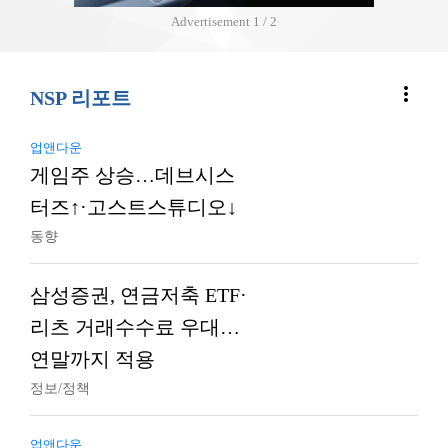
Advertisement
2 / 2
more_vert
NSP 리포트
업앤다운
게임주 상승…데브시스
터즈↑·고스트스튜디오↓
동향
삼성증권, 연금저축 ETF·
리츠 거래수수료 우대…
연말까지 적용
정보/정책
업앤다운