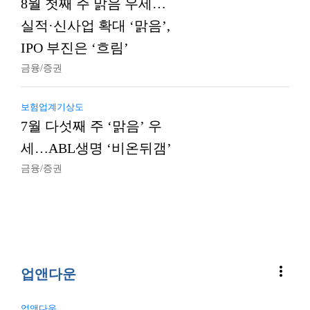
8월 첫째 주 맑음 우세…
실적·신사업 확대 ‘맑음’,
IPO 부진은 ‘흐림’
금융/증권
보험업계기상도
7월 다섯째 주 ‘맑음’ 우
세…ABL생명 ‘비온뒤갬’
금융/증권
more_vert
업앤다운
업앤다운