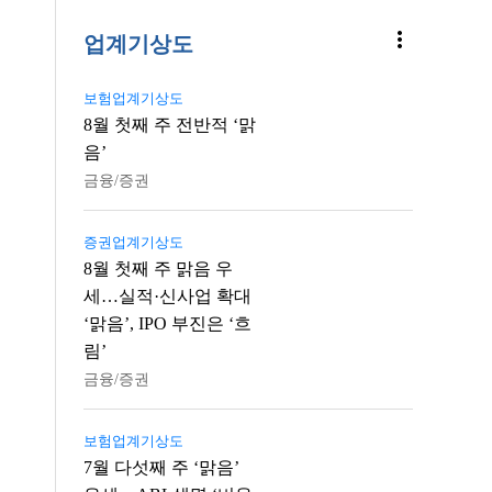
more_vert
업계기상도
보험업계기상도
8월 첫째 주 전반적 ‘맑
음’
금융/증권
증권업계기상도
8월 첫째 주 맑음 우
세…실적·신사업 확대
‘맑음’, IPO 부진은 ‘흐
림’
금융/증권
보험업계기상도
7월 다섯째 주 ‘맑음’