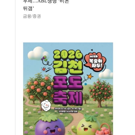
우세…ABL생명 ‘비온
뒤갬’
금융/증권