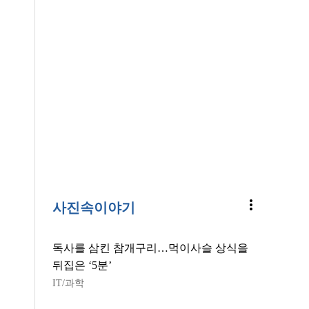
more_vert
사진속이야기
독사를 삼킨 참개구리…먹이사슬 상식을
뒤집은 ‘5분’
IT/과학