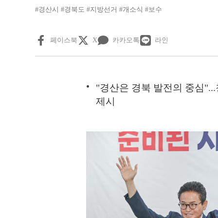
#경산시
#경북도
#지방선거
#개소식
#보수
페이스북
X
카카오톡
라인
"경산은 경북 발전의 중심".
제시