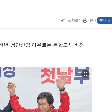
format_size
print
글자크기
인쇄
0명 읽는
..청년·첨단산업 아우르는 복합도시 비전
fullscreen