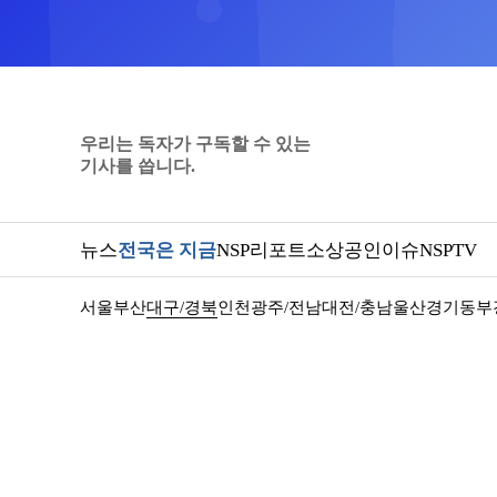
우리는 독자가 구독할 수 있는
기사를 씁니다.
뉴스
전국은 지금
NSP리포트
소상공인
이슈
NSPTV
서울
부산
대구/경북
인천
광주/전남
대전/충남
울산
경기동부