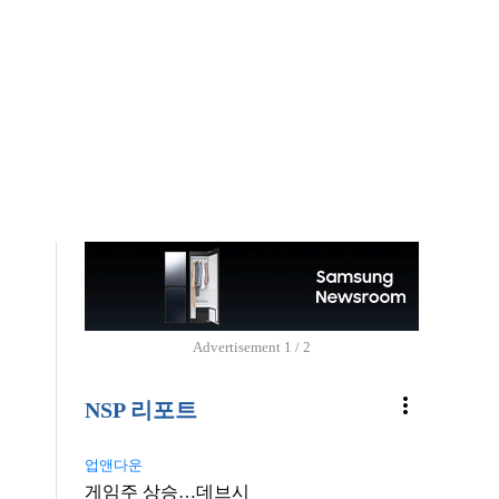
Advertisement
2 / 2
more_vert
NSP 리포트
업앤다운
게임주 상승…데브시