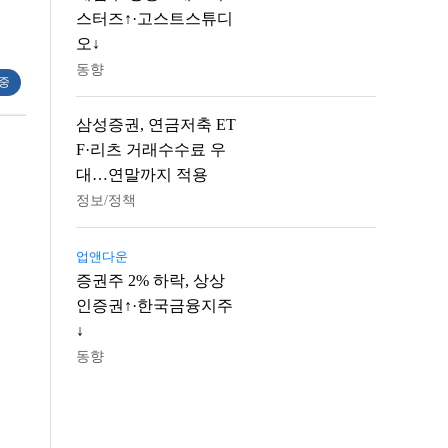
스터즈↑·고스트스튜디
오↓
동향
 중
삼성증권, 연금저축 ET
F·리츠 거래수수료 우
대…연말까지 적용
정보/정책
업앤다운
증권주 2% 하락, 상상
인증권↑·한국금융지주
↓
동향