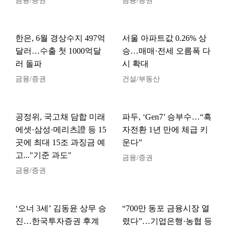
금융/증권
금융/증권
한은, 6월 경상수지 497억
서울 아파트값 0.26% 상
달러…수출 첫 1000억달
승…매매·전세 오름폭 다
러 돌파
시 확대
금융/증권
건설/부동산
공정위, 국고채 담합 미래
파두, ‘Gen7’ 승부수…“흑
에셋·삼성·메리츠證 등 15
자전환 1년 만에 체급 키
곳에 최대 15조 과징금 예
운다”
고..."기준 과도"
금융/증권
금융/증권
‘오너 3세’ 김동윤 상무 승
“700만 동포 금융시장 열
진…한국투자증권 후계
렸다”…기업은행·농협 등