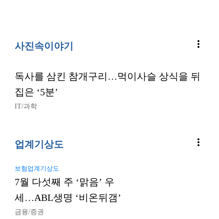
more_vert
사진속이야기
독사를 삼킨 참개구리…먹이사슬 상식을 뒤
집은 ‘5분’
IT/과학
more_vert
업계기상도
보험업계기상도
7월 다섯째 주 ‘맑음’ 우
세…ABL생명 ‘비온뒤갬’
금융/증권