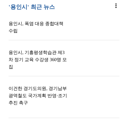
more_vert
'용인시' 최근 뉴스
용인시, 폭염 대응 종합대책
수립
용인시, 기흥평생학습관 제3
차 정기 교육 수강생 360명 모
집
이건한 경기도의원, 경기남부
광역철도 국가계획 반영·조기
추진 촉구