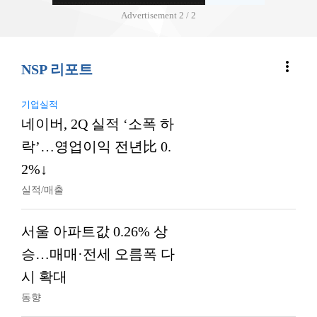
Advertisement
2 / 2
more_vert
NSP 리포트
기업실적
네이버, 2Q 실적 ‘소폭 하
락’…영업이익 전년比 0.
2%↓
실적/매출
서울 아파트값 0.26% 상
승…매매·전세 오름폭 다
시 확대
동향