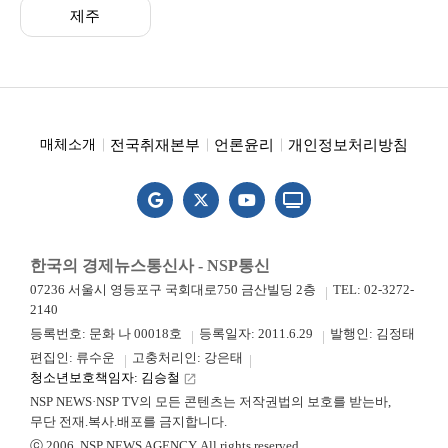
제주
전국취재본부
언론윤리
개인정보처리방침
매체소개
한국의 경제뉴스통신사 - NSP통신
07236 서울시 영등포구 국회대로750 금산빌딩 2층
TEL: 02-3272-
2140
등록번호: 문화 나 00018호
등록일자: 2011.6.29
발행인: 김정태
편집인: 류수운
고충처리인: 강은태
청소년보호책임자: 김승철
launch
NSP NEWS·NSP TV의 모든 콘텐츠는 저작권법의 보호를 받는바,
무단 전재.복사.배포를 금지합니다.
ⓒ 2006. NSP NEWS AGENCY. All rights reserved.