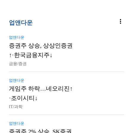
more_vert
업앤다운
업앤다운
증권주 상승, 상상인증권
↑·한국금융지주↓
금융/증권
업앤다운
게임주 하락…네오리진↑
·조이시티↓
IT/과학
업앤다운
증권주 2% 상승, SK증권