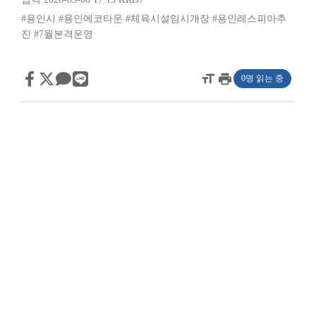
#용인시
#용인에코타운
#체육시설임시개장
#용인레스피아추
진
#7월본격운영
format_size
print
0명 읽는 중