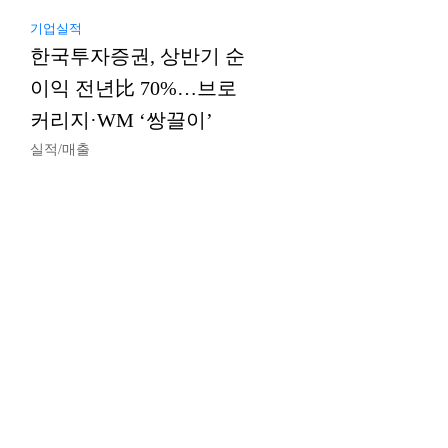
기업실적
한국투자증권, 상반기 순
이익 전년比 70%…브로
커리지·WM ‘쌍끌이’
실적/매출