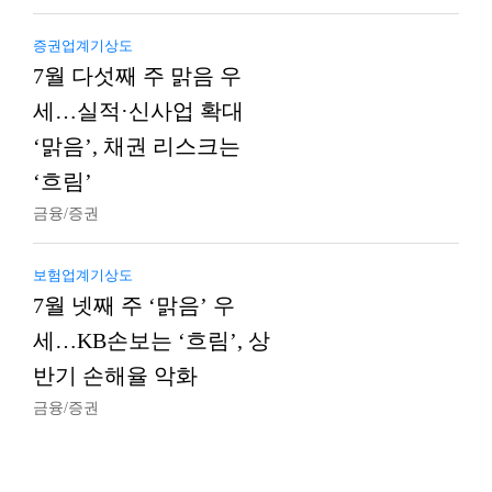
증권업계기상도
7월 다섯째 주 맑음 우
세…실적·신사업 확대
‘맑음’, 채권 리스크는
‘흐림’
금융/증권
보험업계기상도
7월 넷째 주 ‘맑음’ 우
세…KB손보는 ‘흐림’, 상
반기 손해율 악화
금융/증권