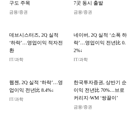
구도 주목
7곳 동시 출발
금융/증권
금융/증권
데브시스터즈, 2Q 실적
네이버, 2Q 실적 ‘소폭 하
‘하락’…영업이익 적자전
락’…영업이익 전년比 0.
환
2%↓
IT/과학
IT/과학
웹젠, 2Q 실적 ‘하락’…영
한국투자증권, 상반기 순
업이익 전년比 8.4%↓
이익 전년比 70%…브로
커리지·WM ‘쌍끌이’
IT/과학
금융/증권