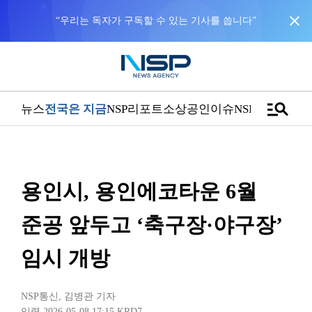
close
“우리는 독자가 구독할 수 있는 기사를 씁니다”
manage_search
뉴스
전국은 지금
NSP리포트
소상공인
이슈
NSPTV
용인시, 용인에코타운 6월
준공 앞두고 ‘축구장·야구장’
임시 개방
NSP통신
,
김병관 기자
입력 2026-05-08 17:15
KRD7