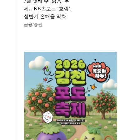
7월 넷째 주 ‘맑음’ 우
세…KB손보는 ‘흐림’,
상반기 손해율 악화
금융/증권