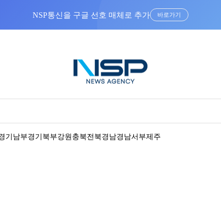
바로가기
경기남부
경기북부
강원
충북
전북
경남
경남서부
제주