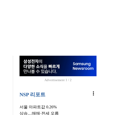
Advertisement
1 / 2
more_vert
NSP 리포트
서울 아파트값 0.26%
상승…매매·전세 오름