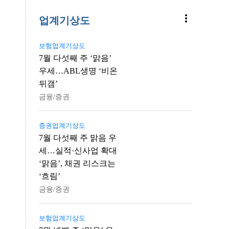
more_vert
업계기상도
보험업계기상도
7월 다섯째 주 ‘맑음’
우세…ABL생명 ‘비온
뒤갬’
금융/증권
증권업계기상도
7월 다섯째 주 맑음 우
세…실적·신사업 확대
‘맑음’, 채권 리스크는
‘흐림’
금융/증권
보험업계기상도