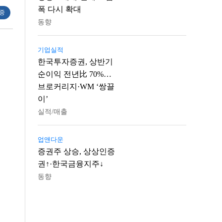
폭 다시 확대
 중
동향
기업실적
한국투자증권, 상반기
순이익 전년比 70%…
브로커리지·WM ‘쌍끌
이’
실적/매출
업앤다운
증권주 상승, 상상인증
권↑·한국금융지주↓
동향