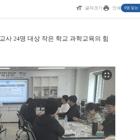
format_size
print
글자크기
인쇄
0명 읽는
교사 24명 대상 작은 학교 과학교육의 힘
fullscreen