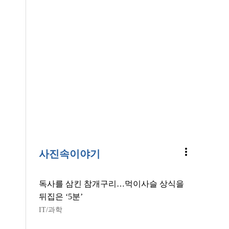
more_vert
사진속이야기
독사를 삼킨 참개구리…먹이사슬 상식을
뒤집은 ‘5분’
IT/과학