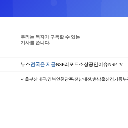
우리는 독자가 구독할 수 있는
기사를 씁니다.
뉴스
전국은 지금
NSP리포트
소상공인
이슈
NSPTV
서울
부산
대구/경북
인천
광주/전남
대전/충남
울산
경기동부