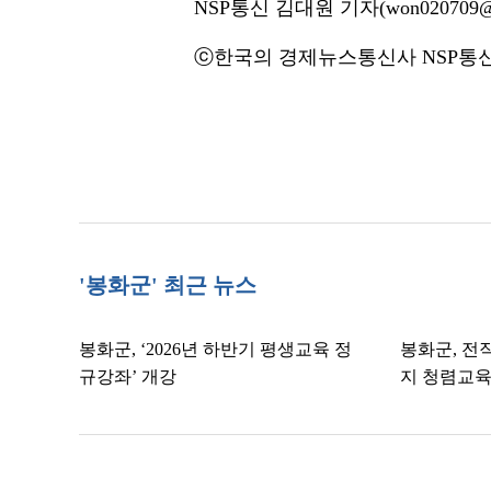
NSP통신 김대원 기자(won020709@n
ⓒ한국의 경제뉴스통신사 NSP통신·
'봉화군' 최근 뉴스
봉화군, ‘2026년 하반기 평생교육 정
봉화군, 전직
규강좌’ 개강
지 청렴교육