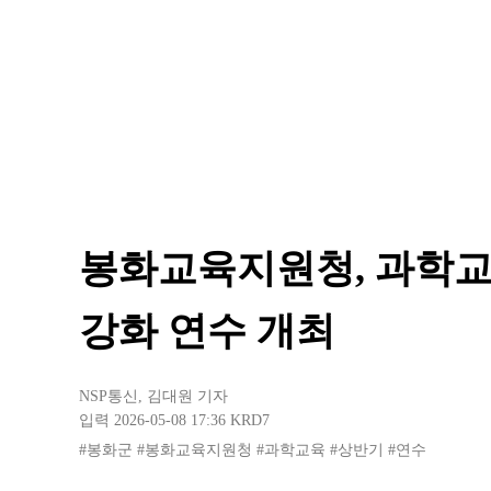
봉화교육지원청, 과학교
강화 연수 개최
NSP통신
,
김대원 기자
입력 2026-05-08 17:36
KRD7
#봉화군
#봉화교육지원청
#과학교육
#상반기
#연수