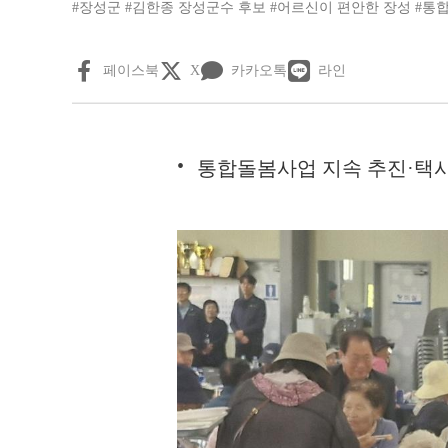
#장성군
#김한종 장성군수 후보
#어르신이 편안한 장성
#통
페이스북
X
카카오톡
라인
통합돌봄사업 지속 추진·택시