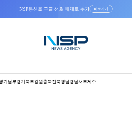
NSP통신을 구글 선호 매체로 추가
바로가기
경기남부
경기북부
강원
충북
전북
경남
경남서부
제주