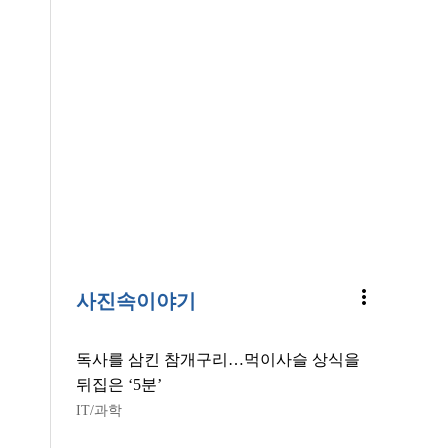
more_vert
사진속이야기
독사를 삼킨 참개구리…먹이사슬 상식을
뒤집은 ‘5분’
IT/과학