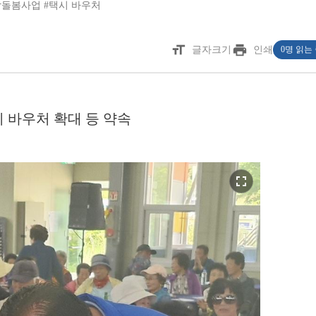
합돌봄사업
#택시 바우처
format_size
print
글자크기
인쇄
0명 읽는
 바우처 확대 등 약속
fullscreen