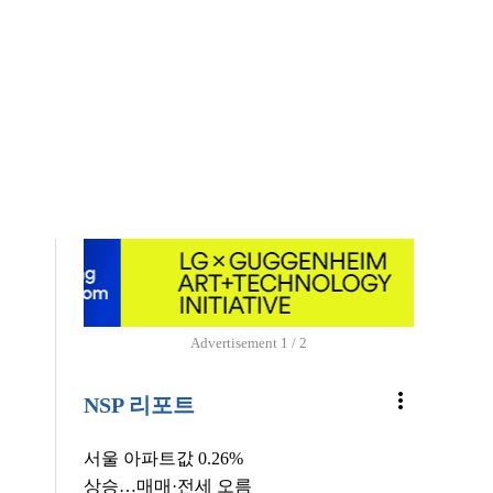
Advertisement
1 / 2
more_vert
NSP 리포트
서울 아파트값 0.26%
상승…매매·전세 오름