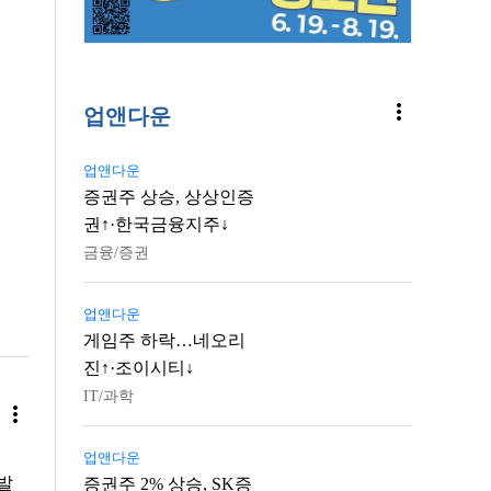
more_vert
업앤다운
업앤다운
증권주 상승, 상상인증
권↑·한국금융지주↓
금융/증권
업앤다운
게임주 하락…네오리
진↑·조이시티↓
IT/과학
more_vert
업앤다운
발
증권주 2% 상승, SK증