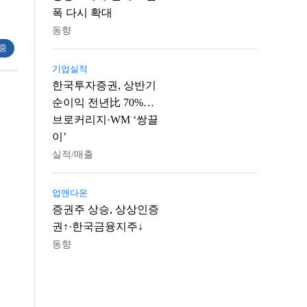
폭 다시 확대
동향
 중
기업실적
한국투자증권, 상반기
순이익 전년比 70%…
브로커리지·WM ‘쌍끌
이’
실적/매출
업앤다운
증권주 상승, 상상인증
권↑·한국금융지주↓
동향