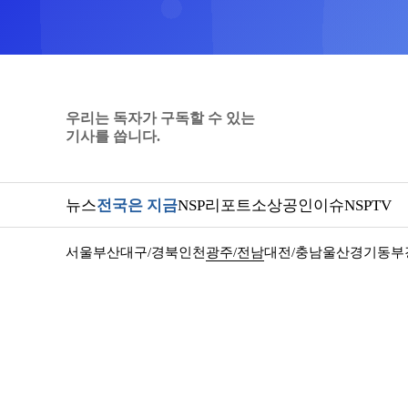
우리는 독자가 구독할 수 있는
기사를 씁니다.
뉴스
전국은 지금
NSP리포트
소상공인
이슈
NSPTV
서울
부산
대구/경북
인천
광주/전남
대전/충남
울산
경기동부