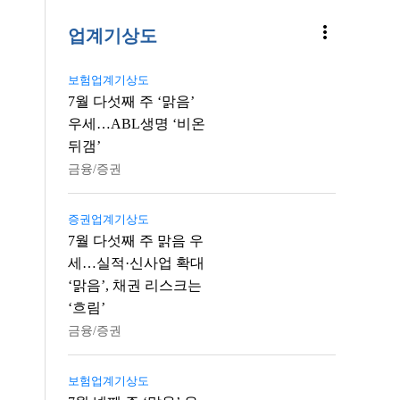
more_vert
업계기상도
보험업계기상도
7월 다섯째 주 ‘맑음’
우세…ABL생명 ‘비온
뒤갬’
금융/증권
증권업계기상도
7월 다섯째 주 맑음 우
세…실적·신사업 확대
‘맑음’, 채권 리스크는
‘흐림’
금융/증권
보험업계기상도