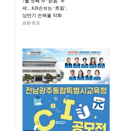
7월 넷째 주 ‘맑음’ 우
세…KB손보는 ‘흐림’,
상반기 손해율 악화
금융/증권