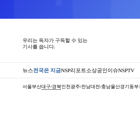
우리는 독자가 구독할 수 있는
기사를 씁니다.
뉴스
전국은 지금
NSP리포트
소상공인
이슈
NSPTV
서울
부산
대구/경북
인천
광주/전남
대전/충남
울산
경기동부