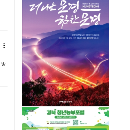
more_vert
 방