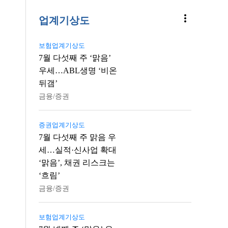
more_vert
업계기상도
보험업계기상도
7월 다섯째 주 ‘맑음’
우세…ABL생명 ‘비온
뒤갬’
금융/증권
증권업계기상도
7월 다섯째 주 맑음 우
세…실적·신사업 확대
‘맑음’, 채권 리스크는
‘흐림’
금융/증권
보험업계기상도