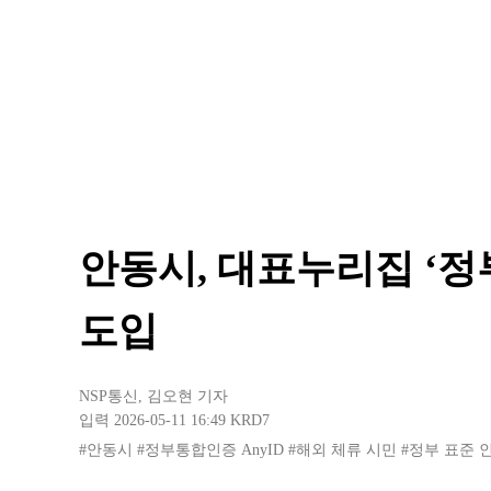
안동시, 대표누리집 ‘정
도입
NSP통신
,
김오현 기자
입력 2026-05-11 16:49
KRD7
#안동시
#정부통합인증 AnyID
#해외 체류 시민
#정부 표준 