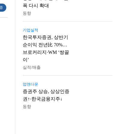
폭 다시 확대
 중
동향
기업실적
한국투자증권, 상반기
순이익 전년比 70%…
브로커리지·WM ‘쌍끌
이’
실적/매출
업앤다운
증권주 상승, 상상인증
권↑·한국금융지주↓
동향