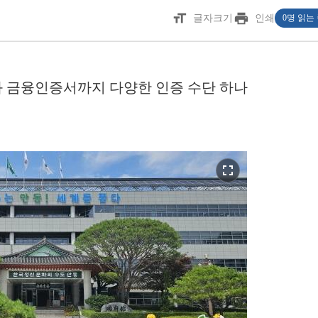
format_size
print
글자크기
인쇄
0명 읽는
 금융인증서까지 다양한 인증 수단 하나
fullscreen