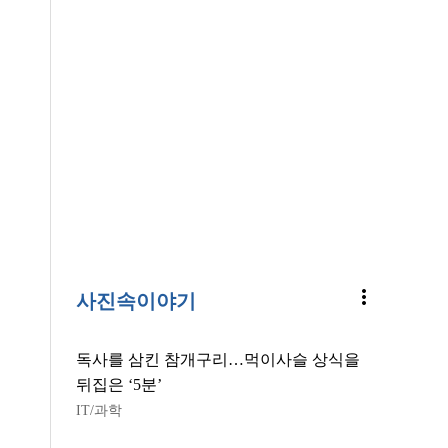
more_vert
사진속이야기
독사를 삼킨 참개구리…먹이사슬 상식을
뒤집은 ‘5분’
IT/과학