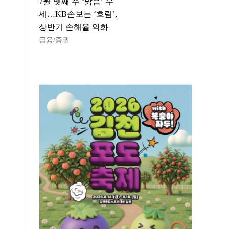
7월 넷째 주 ‘맑음’ 우
세…KB손보는 ‘흐림’,
상반기 손해율 악화
금융/증권