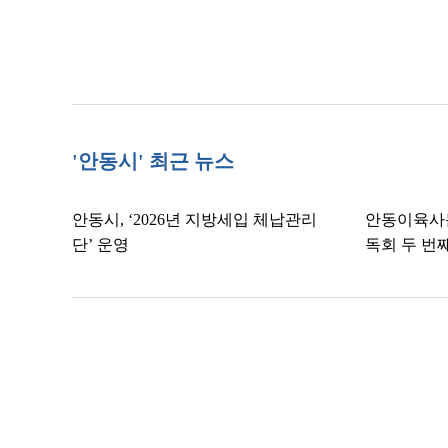
'안동시' 최근 뉴스
안동시, ‘2026년 지방세입 체납관리
안동이육사문
단’ 운영
독회 두 번째