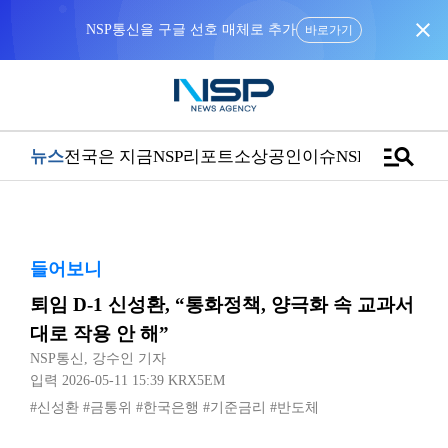
close
NSP통신을 구글 선호 매체로 추가
바로가기
manage_search
뉴스
전국은 지금
NSP리포트
소상공인
이슈
NSPTV
들어보니
퇴임 D-1 신성환, “통화정책, 양극화 속 교과서
대로 작용 안 해”
NSP통신
,
강수인 기자
입력 2026-05-11 15:39
KRX5EM
#신성환
#금통위
#한국은행
#기준금리
#반도체