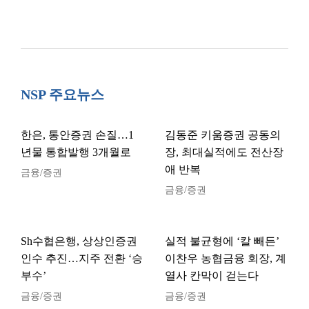
NSP 주요뉴스
한은, 통안증권 손질…1
김동준 키움증권 공동의
년물 통합발행 3개월로
장, 최대실적에도 전산장
애 반복
금융/증권
금융/증권
Sh수협은행, 상상인증권
실적 불균형에 ‘칼 빼든’
인수 추진…지주 전환 ‘승
이찬우 농협금융 회장, 계
부수’
열사 칸막이 걷는다
금융/증권
금융/증권