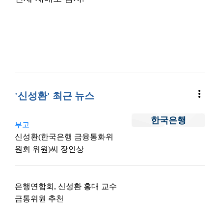
more_vert
'신성환' 최근 뉴스
한국은행
부고
신성환(한국은행 금융통화위
원회 위원)씨 장인상
은행연합회, 신성환 홍대 교수
금통위원 추천