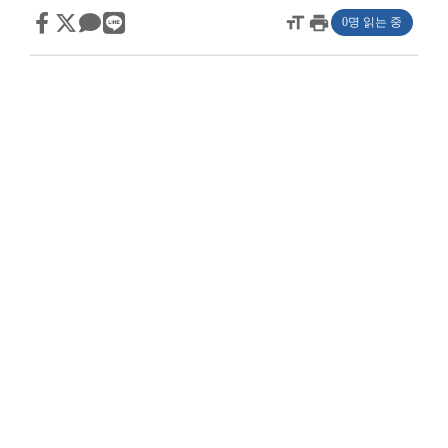
format_size
print
0명 읽는 중