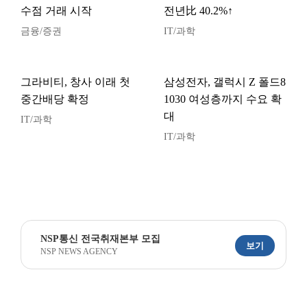
수점 거래 시작
전년比 40.2%↑
금융/증권
IT/과학
그라비티, 창사 이래 첫
삼성전자, 갤럭시 Z 폴드8
중간배당 확정
1030 여성층까지 수요 확
대
IT/과학
IT/과학
NSP통신 전국취재본부 모집
보기
NSP NEWS AGENCY