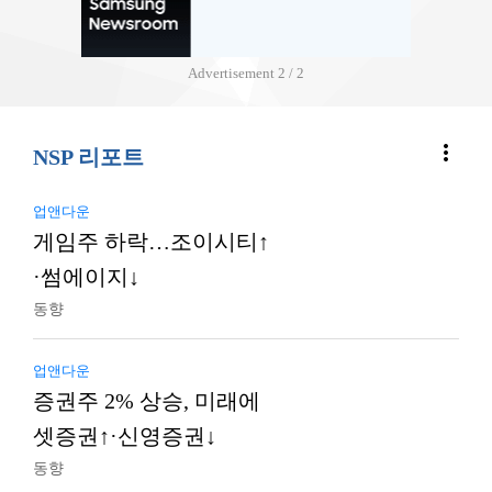
Advertisement
2 / 2
more_vert
NSP 리포트
업앤다운
게임주 하락…조이시티↑
·썸에이지↓
동향
업앤다운
증권주 2% 상승, 미래에
셋증권↑·신영증권↓
동향