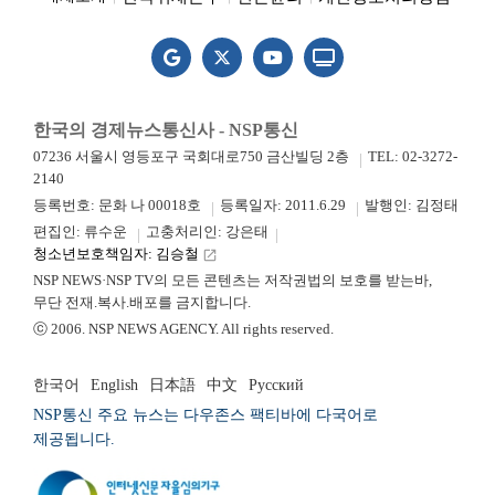
한국의 경제뉴스통신사 - NSP통신
07236 서울시 영등포구 국회대로750 금산빌딩 2층
TEL: 02-3272-
2140
등록번호: 문화 나 00018호
등록일자: 2011.6.29
발행인: 김정태
편집인: 류수운
고충처리인: 강은태
청소년보호책임자: 김승철
launch
NSP NEWS·NSP TV의 모든 콘텐츠는 저작권법의 보호를 받는바,
무단 전재.복사.배포를 금지합니다.
ⓒ 2006. NSP NEWS AGENCY. All rights reserved.
한국어
English
日本語
中文
Русский
NSP통신 주요 뉴스는 다우존스 팩티바에 다국어로
제공됩니다.