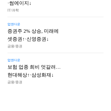
·썸에이지↓
IT/과학
업앤다운
증권주 2% 상승, 미래에
셋증권↑·신영증권↓
금융/증권
업앤다운
보험 업종 희비 엇갈려…
현대해상↑·삼성화재↓
금융/증권