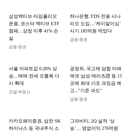
삼성액티브·타임폴리오
하나은행, FDS 전용 시나
운용, 코스닥 액티브 ETF
리오 도입…‘케이알이심’
참패…상장 이후 41% 손
사기 185억원 막았다
실
금융/증권
금융/증권
서울 아파트값 0.26% 상
공정위, 국고채 담합 미래
승…매매·전세 오름폭 다
에셋·삼성·메리츠證 등 15
시 확대
곳에 최대 15조 과징금 예
고..."기준 과도"
건설/부동산
금융/증권
카카오페이증권, 삼전·SK
그라비티, 2Q 실적 ‘상
하이닉스 등 국내주식 소
승’… 영업이익 276억원