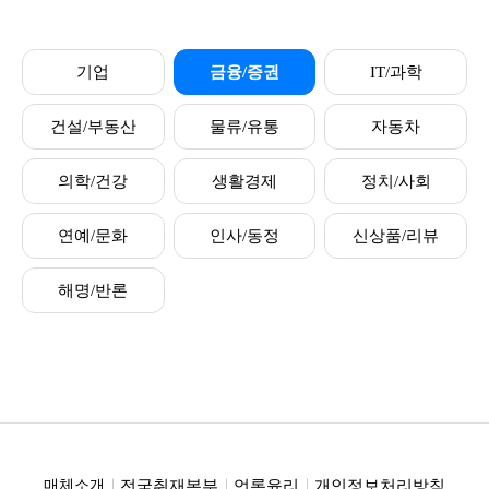
기업
금융/증권
IT/과학
건설/부동산
물류/유통
자동차
의학/건강
생활경제
정치/사회
연예/문화
인사/동정
신상품/리뷰
해명/반론
전국취재본부
언론윤리
개인정보처리방침
매체소개