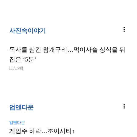
more_vert
사진속이야기
독사를 삼킨 참개구리…먹이사슬 상식을 뒤
집은 ‘5분’
IT/과학
more_vert
업앤다운
업앤다운
게임주 하락…조이시티↑