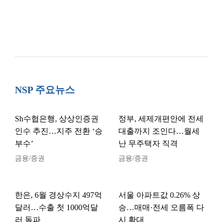
NSP 주요뉴스
Sh수협은행, 상상인증권
정부, 세제개편안에 전세
인수 추진…지주 전환 ‘승
대출까지 조인다…월세
부수’
난 무주택자 직격
금융/증권
금융/증권
한은, 6월 경상수지 497억
서울 아파트값 0.26% 상
달러…수출 첫 1000억달
승…매매·전세 오름폭 다
러 돌파
시 확대