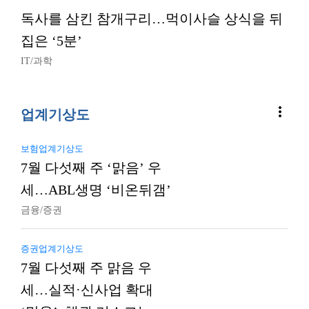
독사를 삼킨 참개구리…먹이사슬 상식을 뒤
집은 ‘5분’
IT/과학
more_vert
업계기상도
보험업계기상도
7월 다섯째 주 ‘맑음’ 우
세…ABL생명 ‘비온뒤갬’
금융/증권
증권업계기상도
7월 다섯째 주 맑음 우
세…실적·신사업 확대