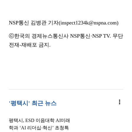
NSP통신 김병관 기자(inspect1234k@nspna.com)
ⓒ한국의 경제뉴스통신사 NSP통신·NSP TV. 무단
전재-재배포 금지.
more_vert
'평택시' 최근 뉴스
평택시, ESD 이음대학 AI미래
학과 ‘AI 리더십·혁신’ 초청특