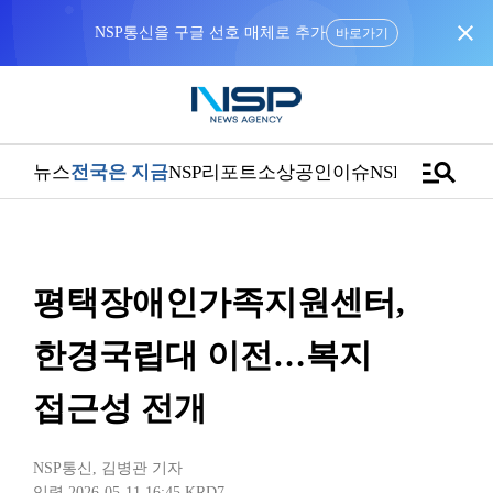
close
NSP통신을 구글 선호 매체로 추가
바로가기
manage_search
뉴스
전국은 지금
NSP리포트
소상공인
이슈
NSPTV
평택장애인가족지원센터,
한경국립대 이전…복지
접근성 전개
NSP통신
,
김병관 기자
입력 2026-05-11 16:45
KRD7