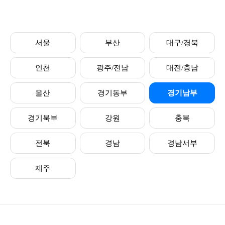
서울
부산
대구/경북
인천
광주/전남
대전/충남
울산
경기동부
경기남부
경기북부
강원
충북
전북
경남
경남서부
제주