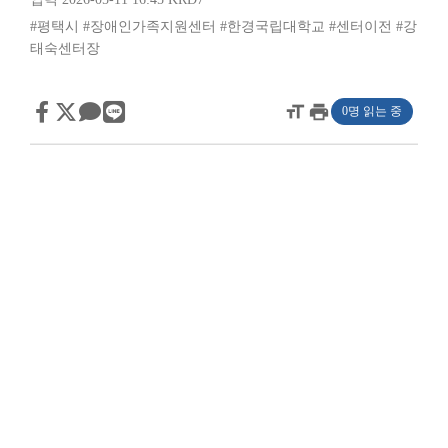
#평택시
#장애인가족지원센터
#한경국립대학교
#센터이전
#강
태숙센터장
format_size
print
0명 읽는 중