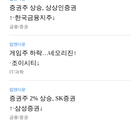
증권주 상승, 상상인증권
↑·한국금융지주↓
금융/증권
업앤다운
게임주 하락…네오리진↑
·조이시티↓
IT/과학
업앤다운
증권주 2% 상승, SK증권
↑·삼성증권↓
금융/증권