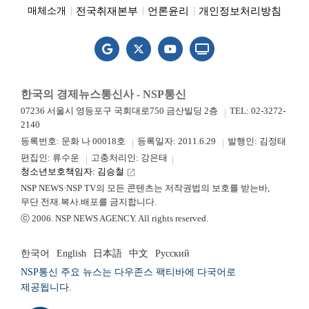
전국취재본부
언론윤리
개인정보처리방침
매체소개
한국의 경제뉴스통신사 - NSP통신
07236 서울시 영등포구 국회대로750 금산빌딩 2층
TEL: 02-3272-
2140
등록번호: 문화 나 00018호
등록일자: 2011.6.29
발행인: 김정태
편집인: 류수운
고충처리인: 강은태
청소년보호책임자: 김승철
launch
NSP NEWS·NSP TV의 모든 콘텐츠는 저작권법의 보호를 받는바,
무단 전재.복사.배포를 금지합니다.
ⓒ 2006. NSP NEWS AGENCY. All rights reserved.
한국어
English
日本語
中文
Русский
NSP통신 주요 뉴스는 다우존스 팩티바에 다국어로
제공됩니다.