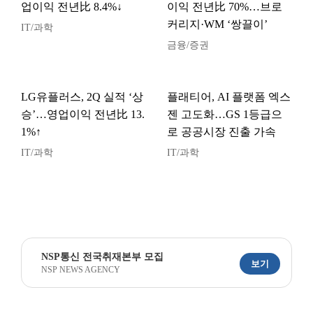
업이익 전년比 8.4%↓
이익 전년比 70%…브로
커리지·WM ‘쌍끌이’
IT/과학
금융/증권
LG유플러스, 2Q 실적 ‘상
플래티어, AI 플랫폼 엑스
승’…영업이익 전년比 13.
젠 고도화…GS 1등급으
1%↑
로 공공시장 진출 가속
IT/과학
IT/과학
NSP통신 전국취재본부 모집
보기
NSP NEWS AGENCY