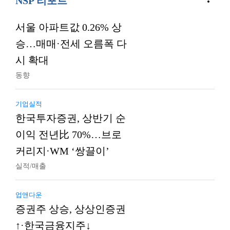
NSP 리포트
서울 아파트값 0.26% 상
승…매매·전세 오름폭 다
시 확대
동향
기업실적
한국투자증권, 상반기 순
이익 전년比 70%…브로
커리지·WM ‘쌍끌이’
실적/매출
업앤다운
증권주 상승, 상상인증권
↑·한국금융지주↓