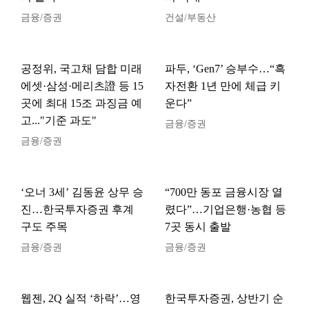
금융/증권
건설/부동산
공정위, 국고채 담합 미래
파두, ‘Gen7’ 승부수…“흑
에셋·삼성·메리츠證 등 15
자전환 1년 만에 체급 키
곳에 최대 15조 과징금 예
운다”
고..."기준 과도"
금융/증권
금융/증권
‘오너 3세’ 김동윤 상무 승
“700만 동포 금융시장 열
진…한국투자증권 후계
렸다”…기업은행·농협 등
구도 주목
7곳 동시 출발
금융/증권
금융/증권
웹젠, 2Q 실적 ‘하락’…영
한국투자증권, 상반기 순