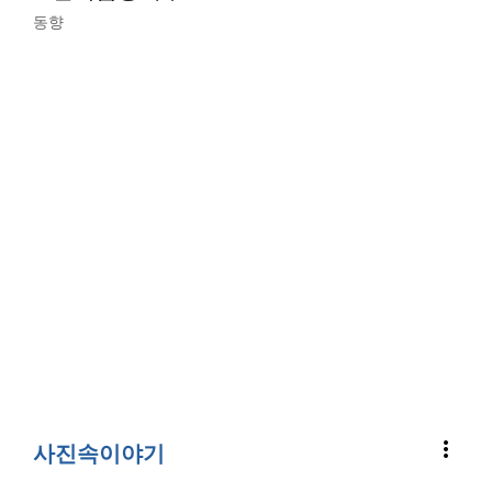
동향
more_vert
사진속이야기