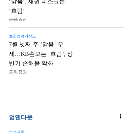
‘맑음’, 채권 리스크는
‘흐림’
금융/증권
보험업계기상도
7월 넷째 주 ‘맑음’ 우
세…KB손보는 ‘흐림’, 상
반기 손해율 악화
금융/증권
more_vert
업앤다운
업앤다운