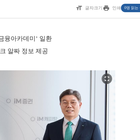
format_size
print
글자크기
인쇄
0명 읽는
S금융아카데미’ 일환
테크 알짜 정보 제공
fullscreen