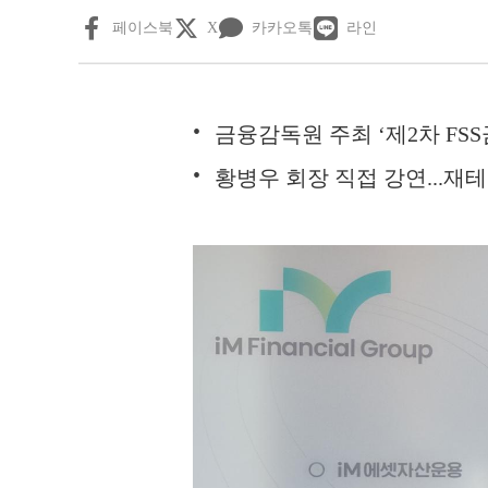
페이스북
X
카카오톡
라인
금융감독원 주최 ‘제2차 FS
황병우 회장 직접 강연...재