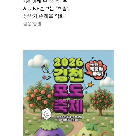
7월 넷째 주 ‘맑음’ 우
세…KB손보는 ‘흐림’,
상반기 손해율 악화
금융/증권