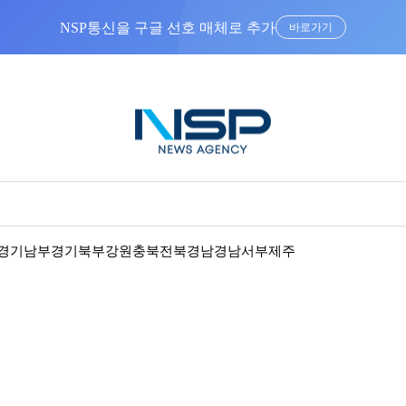
NSP통신을 구글 선호 매체로 추가
바로가기
경기남부
경기북부
강원
충북
전북
경남
경남서부
제주