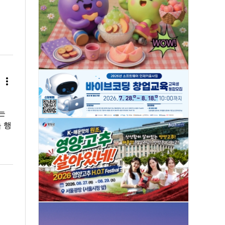
more_vert
는
 행