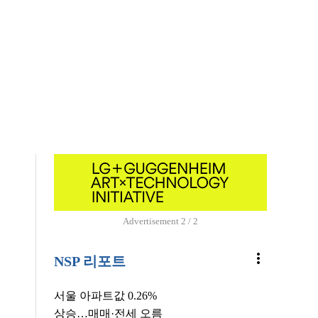
Advertisement
1 / 2
more_vert
NSP 리포트
서울 아파트값 0.26%
상승…매매·전세 오름