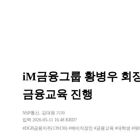
iM금융그룹 황병우 회
금융교육 진행
NSP통신
,
김대원 기자
입력 2026-05-11 16:48
KRD7
#DGB금융지주(139130)
#예비직장인
#금융교육
#대학생
#재