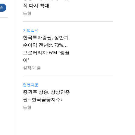
폭 다시 확대
 중
동향
기업실적
한국투자증권, 상반기
순이익 전년比 70%…
브로커리지·WM ‘쌍끌
이’
실적/매출
업앤다운
증권주 상승, 상상인증
권↑·한국금융지주↓
동향