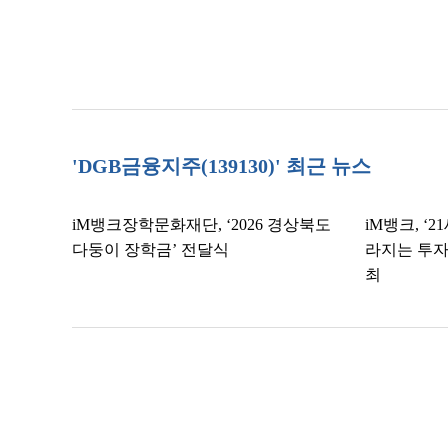
'DGB금융지주(139130)' 최근 뉴스
iM뱅크장학문화재단, ‘2026 경상북도
iM뱅크, ‘
다둥이 장학금’ 전달식
라지는 투자
최