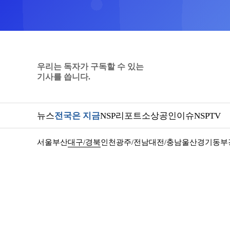
우리는 독자가 구독할 수 있는
기사를 씁니다.
뉴스
전국은 지금
NSP리포트
소상공인
이슈
NSPTV
서울
부산
대구/경북
인천
광주/전남
대전/충남
울산
경기동부