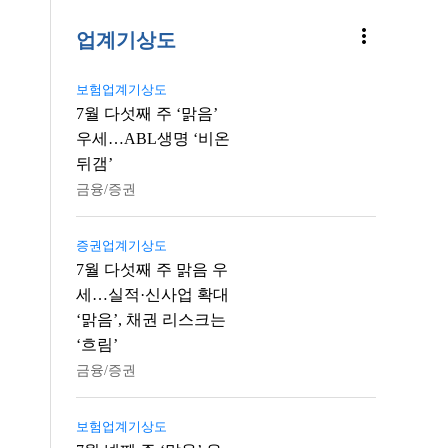
more_vert
업계기상도
보험업계기상도
7월 다섯째 주 ‘맑음’
우세…ABL생명 ‘비온
뒤갬’
금융/증권
증권업계기상도
7월 다섯째 주 맑음 우
세…실적·신사업 확대
‘맑음’, 채권 리스크는
‘흐림’
금융/증권
보험업계기상도