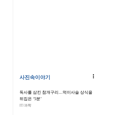
more_vert
사진속이야기
독사를 삼킨 참개구리…먹이사슬 상식을
뒤집은 ‘5분’
IT/과학