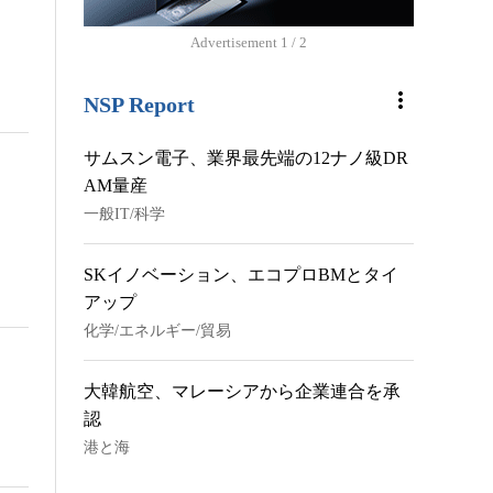
Advertisement
2 / 2
more_vert
NSP Report
サムスン電子、業界最先端の12ナノ級DR
AM量産
一般IT/科学
SKイノベーション、エコプロBMとタイ
アップ
化学/エネルギー/貿易
大韓航空、マレーシアから企業連合を承
認
港と海