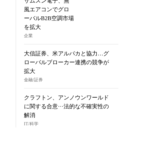
サムスン電子、無
風エアコンでグロ
ーバルB2B空調市場
を拡大
企業
大信証券、米アルパカと協力…グ
ローバルブローカー連携の競争が
拡大
金融/証券
クラフトン、アンノウンワールド
に関する合意···法的な不確実性の
解消
IT/科学