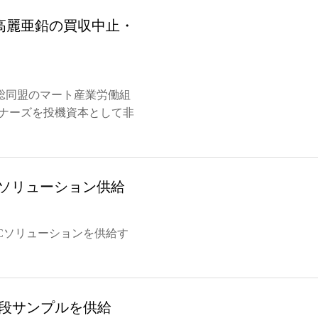
高麗亜鉛の買収中止・
総同盟のマート産業労働組
トナーズを投機資本として非
Cソリューション供給
Cソリューションを供給す
12段サンプルを供給