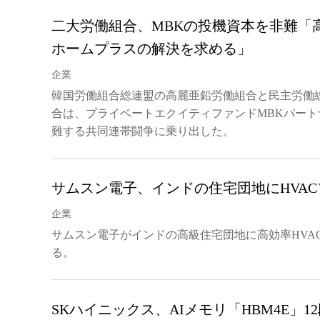
二大労働組合、MBKの投機資本を非難「
ホームプラスの解決を求める」
企業
韓国労働組合総連盟の高麗亜鉛労働組合と民主労働
合は、プライベートエクイティファンドMBKパー
難する共同連帯闘争に乗り出した。
サムスン電子、インドの住宅団地にHVA
企業
サムスン電子がインドの高級住宅団地に高効率HVA
る。
SKハイニックス、AIメモリ「HBM4E」