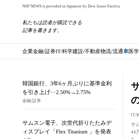
NSP NEWS is provided in Japanese by Dow Jones' Factiva.
私たちは読者が購読できる
記事を書きます。
企業
金融/証券
IT/科学
建設/不動産
物流/流通
車
医学
韓国銀行、3年6ヶ月ぶりに基準金利
サ
を引き上げ···2.50%→2.75%
金融/証券
IT
サムスン電子、次世代折りたたみデ
サム
ィスプレイ「Flex Titanium 」を発表
4