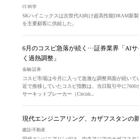
IT/科学
SKハイニックスは次世代AI向け超高性能DRAM新製
を主要顧客に供給した。
6月のコスピ急落が続く···証券業界「AI
く過熱調整」
金融/証券
コスピ市場は今月に入って急激な調整局面が続いている
近で推移していたコスピ指数は、当日取引中に7600
サーキットブレーカー（Circuit...
現代エンジニアリング、カザフスタンの
建設/不動産
現代エンジニアリングは、中央アジアのカザフスタ