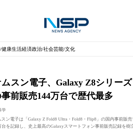
/健康
生活経済
政治/社会
芸能/文化
ムスン電子、Galaxy Z8シリーズ
の事前販売144万台で歴代最多
/科学
スン電子は「Galaxy Z Fold8 Ultra・Fold8・Flip8」の国内事前販
4万台を記録し、史上最高のGalaxyスマートフォン事前販売記録を樹